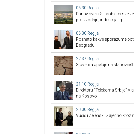
06:30
Regija
Dunav sve niži, problemi sve ve
proizvodnju, industrija trpi
06:00
Regija
Poznato kakve sporazume potpi
Beogradu
22:37
Regija
Slovenija apeluje na stanovništ
21:10
Regija
Direktoru "Telekoma Srbije" Vl
na Kosovo
20:00
Regija
Vučić i Zelenski: Zajedno kroz 