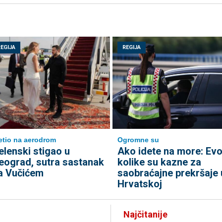
REGIJA
REGIJA
etio na aerodrom
Ogromne su
elenski stigao u
Ako idete na more: Ev
eograd, sutra sastanak
kolike su kazne za
a Vučićem
saobraćajne prekršaje 
Hrvatskoj
Najčitanije