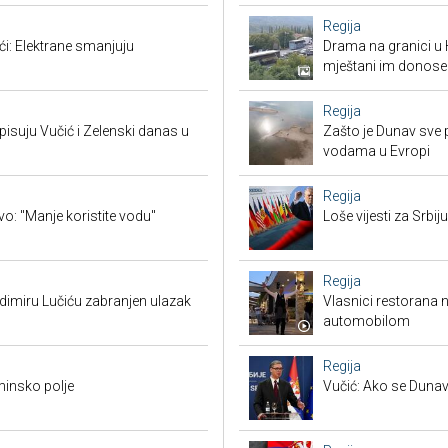
Regija
ći: Elektrane smanjuju
Drama na granici u 
mještani im donose
Regija
suju Vučić i Zelenski danas u
Zašto je Dunav sve p
vodama u Evropi
Regija
vo: "Manje koristite vodu"
Loše vijesti za Srb
Regija
adimiru Lučiću zabranjen ulazak
Vlasnici restorana 
automobilom
Regija
minsko polje
Vučić: Ako se Dunav