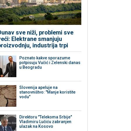
Dunav sve niži, problemi sve
veći: Elektrane smanjuju
proizvodnju, industrija trpi
Poznato kakve sporazume
potpisuju Vučić i Zelenski danas
u Beogradu
Slovenija apeluje na
stanovništvo: "Manje koristite
vodu"
Direktoru "Telekoma Srbije"
Vladimiru Lučiću zabranjen
ulazak na Kosovo