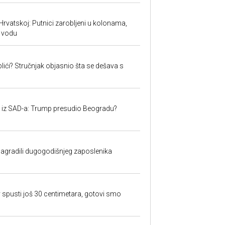
Hrvatskoj: Putnici zarobljeni u kolonama,
 vodu
lići? Stručnjak objasnio šta se dešava s
iju iz SAD-a: Trump presudio Beogradu?
nagradili dugogodišnjeg zaposlenika
 spusti još 30 centimetara, gotovi smo