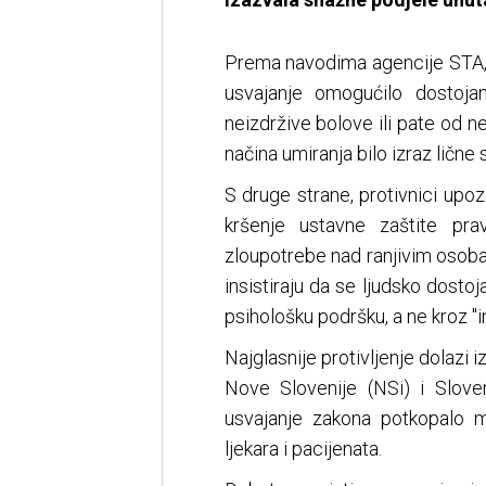
Prema navodima agencije STA, 
usvajanje omogućilo dostoja
neizdržive bolove ili pate od ne
načina umiranja bilo izraz lične
S druge strane, protivnici upo
kršenje ustavne zaštite pr
zloupotrebe nad ranjivim osobam
insistiraju da se ljudsko dostoj
psihološku podršku, a ne kroz "i
Najglasnije protivljenje dolazi
Nove Slovenije (NSi) i Slove
usvajanje zakona potkopalo m
ljekara i pacijenata.