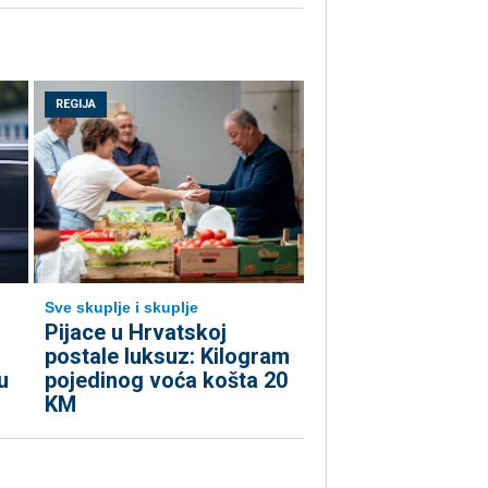
REGIJA
Sve skuplje i skuplje
o
Pijace u Hrvatskoj
postale luksuz: Kilogram
u
pojedinog voća košta 20
KM