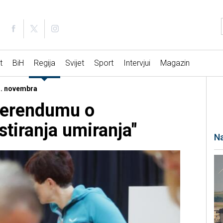
t
BiH
Regija
Svijet
Sport
Intervjui
Magazin
23. novembra
ferendumu o
istiranja umiranja"
Na