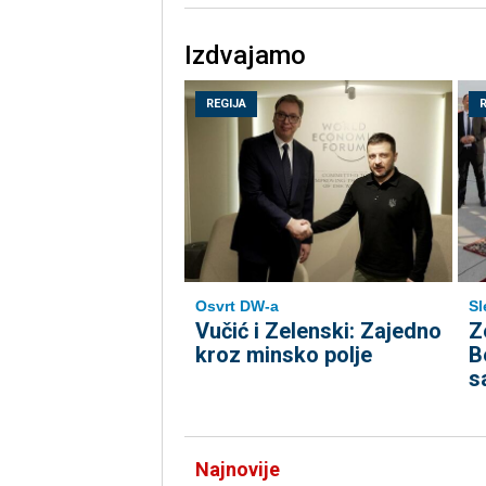
Izdvajamo
REGIJA
Osvrt DW-a
Sl
Vučić i Zelenski: Zajedno
Z
kroz minsko polje
B
s
Najnovije