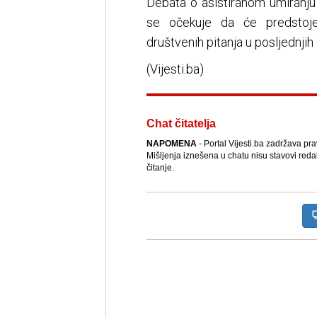
Debata o asistiranom umiranju
se očekuje da će predstojeć
društvenih pitanja u posljednjih
(Vijesti.ba)
Chat čitatelja
NAPOMENA
- Portal Vijesti.ba zadržava pr
Mišljenja iznešena u chatu nisu stavovi reda
čitanje.