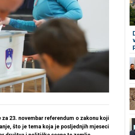
e za 23. novembar referendum o zakonu koji
ranje, što je tema koja je posljednjih mjeseci
r društva i političke scene te zemlje.