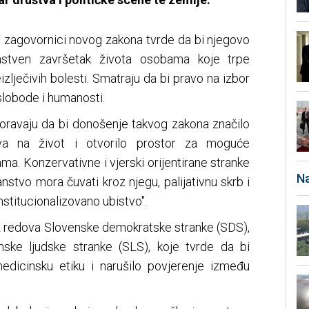
zagovornici novog zakona tvrde da bi njegovo
nstven završetak života osobama koje trpe
izlječivih bolesti. Smatraju da bi pravo na izbor
 slobode i humanosti.
zoravaju da bi donošenje takvog zakona značilo
ava na život i otvorilo prostor za moguće
a. Konzervativne i vjerski orijentirane stranke
Na
anstvo mora čuvati kroz njegu, palijativnu skrb i
nstitucionalizovano ubistvo".
 iz redova Slovenske demokratske stranke (SDS),
nske ljudske stranke (SLS), koje tvrde da bi
edicinsku etiku i narušilo povjerenje između