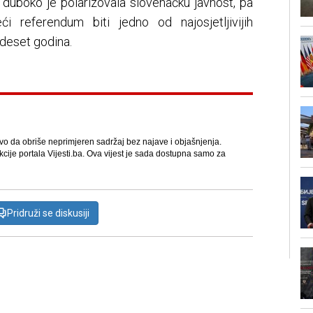
 duboko je polarizovala slovenačku javnost, pa
i referendum biti jedno od najosjetljivijih
 deset godina.
avo da obriše neprimjeren sadržaj bez najave i objašnjenja.
kcije portala Vijesti.ba. Ova vijest je sada dostupna samo za
Pridruži se diskusiji