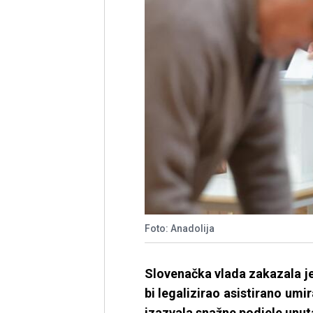
Foto: Anadolija
Slovenačka vlada zakazala j
bi legalizirao asistirano umi
izazvala snažne podjele unuta