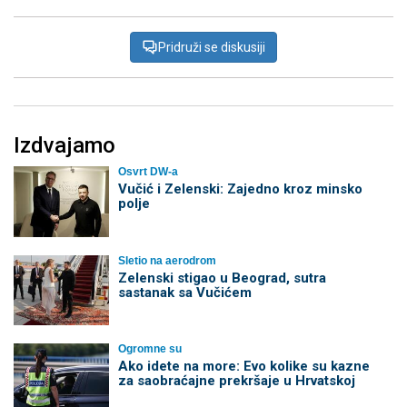
Pridruži se diskusiji
Izdvajamo
Osvrt DW-a
Vučić i Zelenski: Zajedno kroz minsko
polje
Sletio na aerodrom
Zelenski stigao u Beograd, sutra
sastanak sa Vučićem
Ogromne su
Ako idete na more: Evo kolike su kazne
za saobraćajne prekršaje u Hrvatskoj