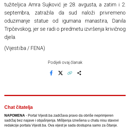
tužiteljica Amra Sujković je 28. avgusta, a zatim i 2.
septembra, zatražila da sud naloži privremeno
oduzimanje statue od igumana manastira, Danila
Trpčevskog, jer se radi o predmetu izvršenja krivičnog
djela.
(Vijesti.ba / FENA)
Podijeli ovaj članak
Facebook
X
Kopiraj link
Više
Chat čitatelja
NAPOMENA
- Portal Vijesti.ba zadržava pravo da obriše neprimjeren
sadržaj bez najave i objašnjenja. Mišljenja iznešena u chatu nisu stavovi
redakcije portala Vijesti.ba. Ova vijest je sada dostupna samo za čitanje.