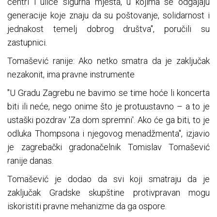
centri i ulice sigurna mjesta, u kojima se odgajaju
generacije koje znaju da su poštovanje, solidarnost i
jednakost temelj dobrog društva", poručili su
zastupnici.
Tomašević ranije: Ako netko smatra da je zaključak
nezakonit, ima pravne instrumente
"U Gradu Zagrebu ne bavimo se time hoće li koncerta
biti ili neće, nego onime što je protuustavno – a to je
ustaški pozdrav 'Za dom spremni'. Ako će ga biti, to je
odluka Thompsona i njegovog menadžmenta", izjavio
je zagrebački gradonačelnik Tomislav Tomašević
ranije danas.
Tomašević je dodao da svi koji smatraju da je
zaključak Gradske skupštine protivpravan mogu
iskoristiti pravne mehanizme da ga ospore.