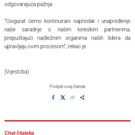
odgovarajuća pažnja.
"Osigurat ćemo kontinuirani napredak i unapređenje
naše saradnje s našim kineskim partnerima,
prepuštajući nadležnim organima naših lidera da
upravljaju ovim procesom", rekao je.
(Vijesti.ba)
Podijeli ovaj članak
Facebook
X
Kopiraj link
Više
Chat čitatelja