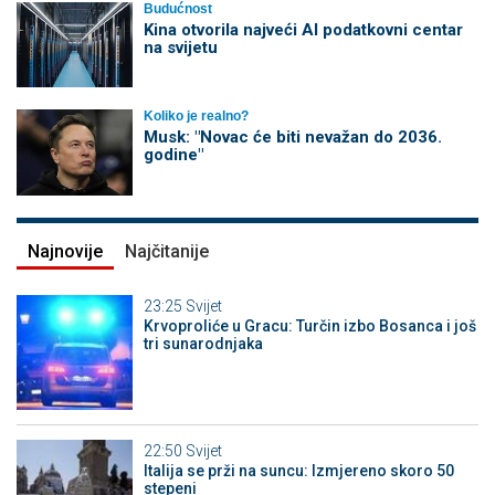
Budućnost
Kina otvorila najveći AI podatkovni centar
na svijetu
Koliko je realno?
Musk: "Novac će biti nevažan do 2036.
godine"
Najnovije
Najčitanije
23:25
Svijet
Krvoproliće u Gracu: Turčin izbo Bosanca i još
tri sunarodnjaka
22:50
Svijet
Italija se prži na suncu: Izmjereno skoro 50
stepeni