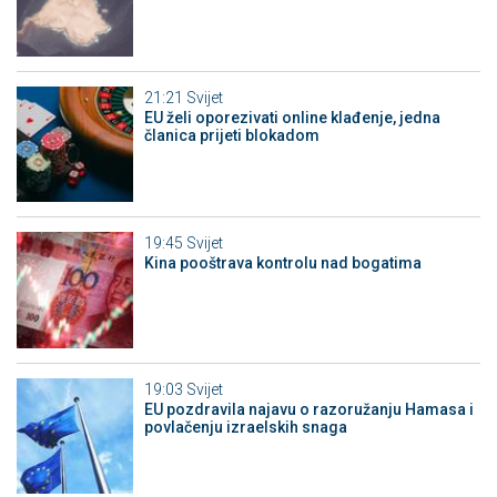
21:21
Svijet
EU želi oporezivati online klađenje, jedna
članica prijeti blokadom
19:45
Svijet
Kina pooštrava kontrolu nad bogatima
19:03
Svijet
EU pozdravila najavu o razoružanju Hamasa i
povlačenju izraelskih snaga