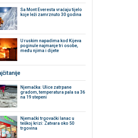
Sa Mont Everesta vraćaju tijelo
koje leži zamrznuto 30 godina
U ruskim napadima kod Kijeva
poginule najmanje tri osobe,
među njima i dijete
jčitanije
Njemačka: Ulice zatrpane
gradom, temperatura pala sa 36
na 19 stepeni
Njemački trgovački lanac u
teškoj krizi: Zatvara oko 50
trgovina