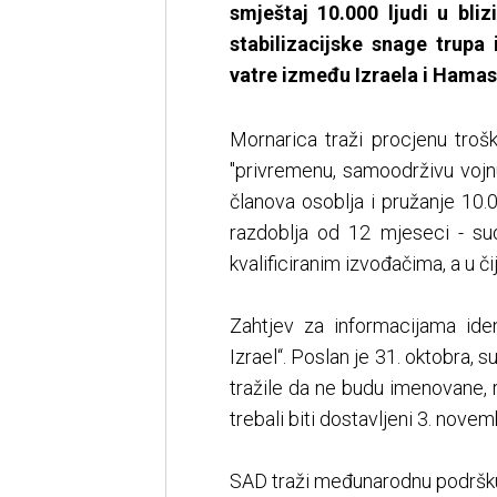
smještaj 10.000 ljudi u bli
stabilizacijske snage trupa
vatre između Izraela i Hamas
Mornarica traži procjenu troško
"privremenu, samoodrživu voj
članova osoblja i pružanje 10
razdoblja od 12 mjeseci - s
kvalificiranim izvođačima, a u 
Zahtjev za informacijama ident
Izrael“. Poslan je 31. oktobra,
tražile da ne budu imenovane, r
trebali biti dostavljeni 3. novem
SAD traži međunarodnu podršku z