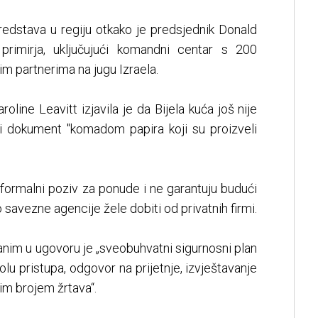
redstava u regiju otkako je predsjednik Donald
primirja, uključujući komandni centar s 200
m partnerima na jugu Izraela.
oline Leavitt izjavila je da Bijela kuća još nije
uči dokument "komadom papira koji su proizveli
 formalni poziv za ponude i ne garantuju budući
 savezne agencije žele dobiti od privatnih firmi.
nim u ugovoru je „sveobuhvatni sigurnosni plan
olu pristupa, odgovor na prijetnje, izvještavanje
im brojem žrtava“.