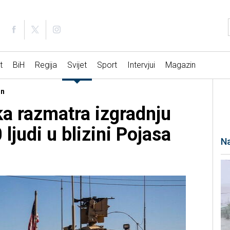
t
BiH
Regija
Svijet
Sport
Intervjui
Magazin
on
a razmatra izgradnju
ljudi u blizini Pojasa
Na