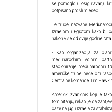
se pomoglo u osiguravanju krh
potpisano prošli mjesec.
Te trupe, nazvane Međunarodne 
Izraelom i Egiptom kako bi os
nakon više od dvije godine rata
- Kao organizacija za plani
međunarodnim vojnim partn
stacioniranje međunarodnih tr
američke trupe neće biti rasp
Centralne komande Tim Hawkin
Američki zvaničnik, koji je ta
tom pitanju, rekao je da zahtjev
baze na jugu Izraela za stabiliz