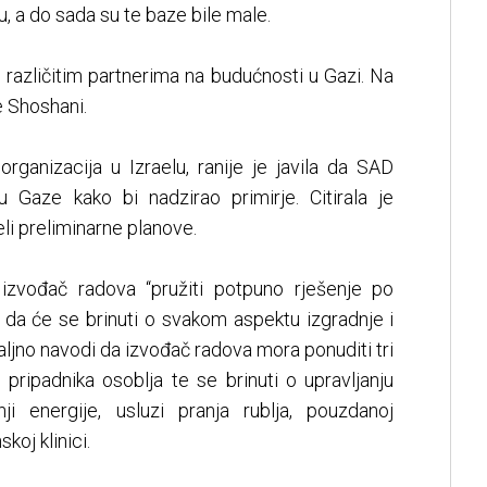
, a do sada su te baze bile male.
različitim partnerima na budućnosti u Gazi. Na
je Shoshani.
rganizacija u Izraelu, ranije je javila da SAD
u Gaze kako bi nadzirao primirje. Citirala je
eli preliminarne planove.
izvođač radova “pružiti potpuno rješenje po
či da će se brinuti o svakom aspektu izgradnje i
aljno navodi da izvođač radova mora ponuditi tri
pripadnika osoblja te se brinuti o upravljanju
i energije, usluzi pranja rublja, pouzdanoj
koj klinici.