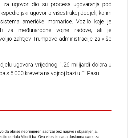
ve za ugovor dio su procesa ugovaranja pod
spedicijski ugovor o višestrukoj dodjeli, kojim
sistema američke mornarice. Vozilo koje je
ti za međunarodne vojne radove, ali je
voljio zahtjev Trumpove administracije za više
djelu ugovora vrijednog 1,26 milijardi dolara u
a s 5.000 kreveta na vojnoj bazi u El Pasu.
avo da obriše neprimjeren sadržaj bez najave i objašnjenja.
kcije portala Vijesti.ba. Ova vijest je sada dostupna samo za