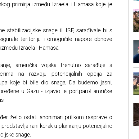
kog primirja između Izraela i Hamasa koje je
stabilizacijske snage ili ISF, sarađivale bi s
igurale teritoriju i omogućile napore obnove
 između Izraela i Hamasa.
ranje, američka vojska trenutno sarađuje s
erima na razvoju potencijalnih opcija za
upa koje bi bile dio snaga, Da budemo jasni,
oređene u Gazu - izjavio je portparol amričke
s.
kođer želio ostati anoniman prilikom rasprave o
 predstavlja rani korak u planiranju potencijalne
acijske snage.