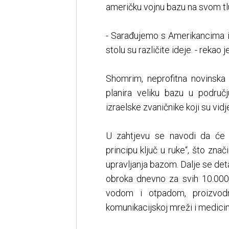
američku vojnu bazu na svom tlu
- Sarađujemo s Amerikancima i 
stolu su različite ideje. - rekao 
Shomrim, neprofitna novinska o
planira veliku bazu u područj
izraelske zvaničnike koji su vidj
U zahtjevu se navodi da će 
principu ključ u ruke“, što zna
upravljanja bazom. Dalje se det
obroka dnevno za svih 10.000 
vodom i otpadom, proizvodnj
komunikacijskoj mreži i medicins