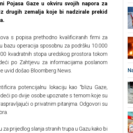
zini Pojasa Gaze u okviru svojih napora za
 iz drugih zemalja koje bi nadzirale prekid
a.
va s ​​popisa prethodno kvalificiranih firmi za
nu bazu operacija sposobnu za podršku 10.000
.000 kvadratnih stopa uredskog prostora tokom
udeći po Zahtjevu za informacijama poslanom
Na
čije uvid došao Bloomberg News.
ificira potencijalnu lokaciju kao “blizu Gaze,
 sudeći po dvije osobe upoznate s temom koje su
aspravljajući o privatnim pitanjma. Odgovori su
bra.
a prijedlog slanja stranih trupa u Gazu kako bi