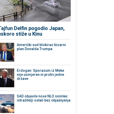
Tajfun Delfin pogodio Japan,
uskoro stiže u Kinu
Američki sud blokirao bizarni
plan Donalda Trumpa
Erdogan: Sporazum iz Meke
nije usmjeren ni protiv jedne
države
SAD objavile nove NLO snimke:
istražitelji ostali bez objašnjenja