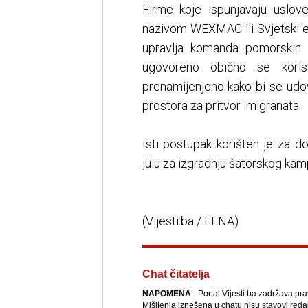
Firme koje ispunjavaju uslo
nazivom WEXMAC ili Svjetski ek
upravlja komanda pomorskih 
ugovoreno obično se koris
prenamijenjeno kako bi se udo
prostora za pritvor imigranata.
Isti postupak korišten je za do
julu za izgradnju šatorskog kamp
(Vijesti.ba / FENA)
Chat čitatelja
NAPOMENA
- Portal Vijesti.ba zadržava pr
Mišljenja iznešena u chatu nisu stavovi reda