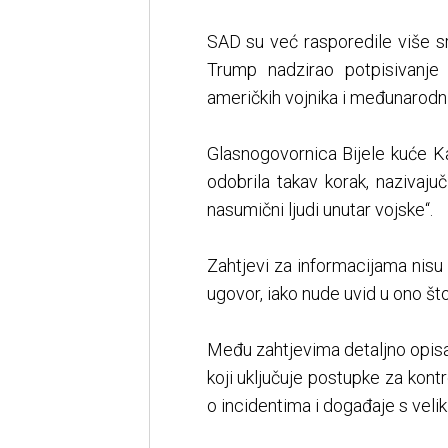
SAD su već rasporedile više s
Trump nadzirao potpisivanje 
američkih vojnika i međunarodni
Glasnogovornica Bijele kuće Kar
odobrila takav korak, nazivaj
nasumični ljudi unutar vojske“.
Zahtjevi za informacijama nisu
ugovor, iako nude uvid u ono što
Među zahtjevima detaljno opisa
koji uključuje postupke za kontr
o incidentima i događaje s velik