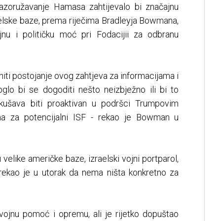
razoružavanje Hamasa zahtijevalo bi značajnu
raelske baze, prema riječima Bradleyja Bowmana,
jnu i političku moć pri Fodacijii za odbranu
niti postojanje ovog zahtjeva za informacijama i
lo bi se dogoditi nešto neizbježno ili bi to
kušava biti proaktivan u podršci Trumpovim
a za potencijalni ISF - rekao je Bowman u
 velike američke baze, izraelski vojni portparol,
rekao je u utorak da nema ništa konkretno za
 vojnu pomoć i opremu, ali je rijetko dopuštao