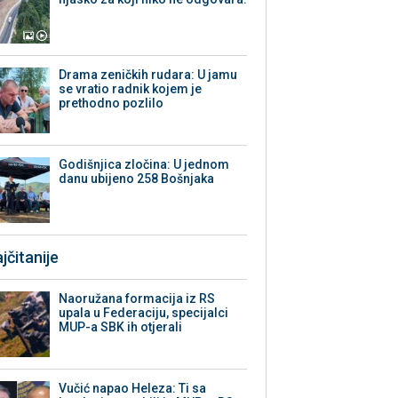
Drama zeničkih rudara: U jamu
se vratio radnik kojem je
prethodno pozlilo
Godišnjica zločina: U jednom
danu ubijeno 258 Bošnjaka
jčitanije
Naoružana formacija iz RS
upala u Federaciju, specijalci
MUP-a SBK ih otjerali
Vučić napao Heleza: Ti sa