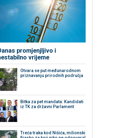
Danas promjenjljivo i
nestabilno vrijeme
Otvara se put međunarodnom
priznavanju prirodnih područja
Bitka za pet mandata: Kandidati
iz TK za državni Parlament
Treća traka kod Nišića, milionski
fijasko za koji niko ne odgovara!