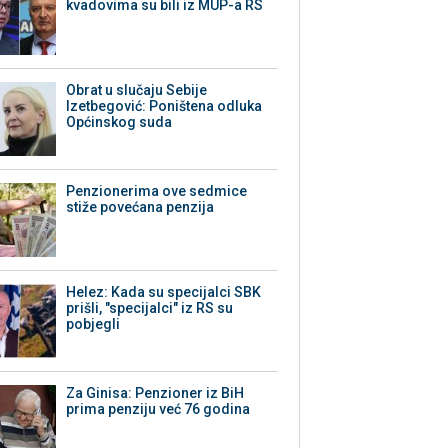
kvadovima su bili iz MUP-a RS
Obrat u slučaju Sebije
Izetbegović: Poništena odluka
Općinskog suda
Penzionerima ove sedmice
stiže povećana penzija
Helez: Kada su specijalci SBK
prišli, "specijalci" iz RS su
pobjegli
Za Ginisa: Penzioner iz BiH
prima penziju već 76 godina