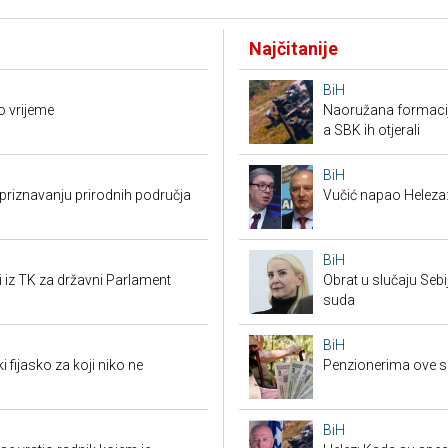
Najčitanije
BiH
o vrijeme
Naoružana formacija
a SBK ih otjerali
BiH
riznavanju prirodnih područja
Vučić napao Heleza:
BiH
i iz TK za državni Parlament
Obrat u slučaju Seb
suda
BiH
i fijasko za koji niko ne
Penzionerima ove s
BiH