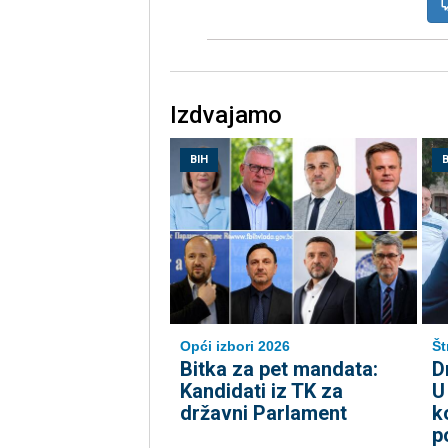
Izdvajamo
BIH
B
Opći izbori 2026
Št
Bitka za pet mandata:
D
Kandidati iz TK za
U
državni Parlament
k
p