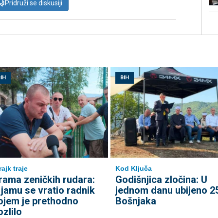
Pridruži se diskusiji
IH
BIH
rajk traje
Kod Ključa
rama zeničkih rudara:
Godišnjica zločina: U
 jamu se vratio radnik
jednom danu ubijeno 2
ojem je prethodno
Bošnjaka
ozlilo