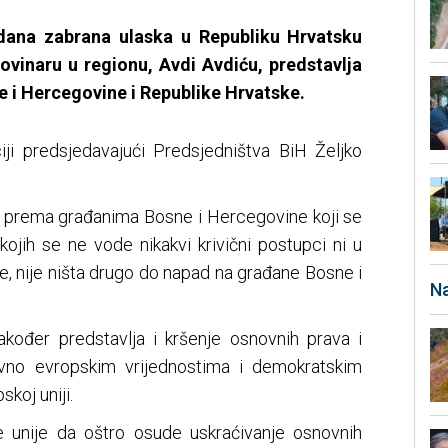
dana zabrana ulaska u Republiku Hrvatsku
ovinaru u regionu, Avdi Avdiću, predstavlja
 i Hercegovine i Republike Hrvatske.
iji predsjedavajući Predsjedništva BiH Željko
ti prema građanima Bosne i Hercegovine koji se
v kojih se ne vode nikakvi krivični postupci ni u
nje, nije ništa drugo do napad na građane Bosne i
Na
kođer predstavlja i kršenje osnovnih prava i
ivno evropskim vrijednostima i demokratskim
koj uniji.
e unije da oštro osude uskraćivanje osnovnih