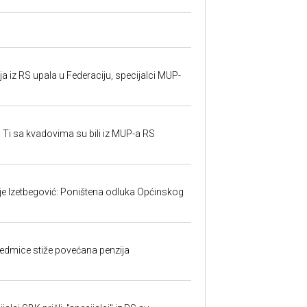
 iz RS upala u Federaciju, specijalci MUP-
 Ti sa kvadovima su bili iz MUP-a RS
ije Izetbegović: Poništena odluka Općinskog
edmice stiže povećana penzija