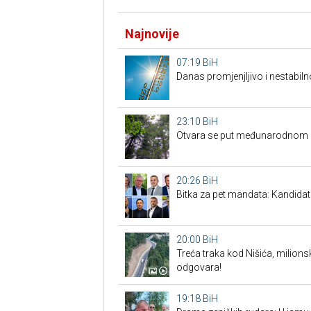
Najnovije
07:19
BiH
Danas promjenjljivo i nestabiln
23:10
BiH
Otvara se put međunarodnom p
20:26
BiH
Bitka za pet mandata: Kandidat
20:00
BiH
Treća traka kod Nišića, milionsk
odgovara!
19:18
BiH