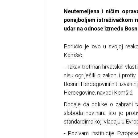
Neutemeljena i ničim oprav
ponajboljem istraživačkom n
udar na odnose između Bosne
Poručio je ovo u svojoj reakc
Komšić.
- Takav tretman hrvatskih vlas
nisu ogriješili o zakon i proti
Bosni i Hercegovini niti izvan 
Hercegovine, navodi Komšić.
Dodaje da odluke o zabrani ta
sloboda novinara što je prot
standardima koji vladaju u Evrops
- Pozivam institucije Evropsk