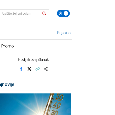
Prijavi se
/ Promo
Podijeli ovaj članak
Facebook
X
Kopiraj link
Više
jnovije