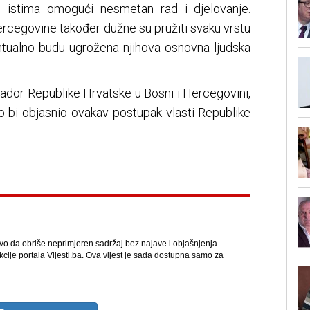
e istima omogući nesmetan rad i djelovanje.
rcegovine također dužne su pružiti svaku vrstu
tualno budu ugrožena njihova osnovna ljudska
ador Republike Hrvatske u Bosni i Hercegovini,
ko bi objasnio ovakav postupak vlasti Republike
avo da obriše neprimjeren sadržaj bez najave i objašnjenja.
kcije portala Vijesti.ba. Ova vijest je sada dostupna samo za