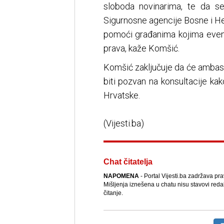
sloboda novinarima, te da s
Sigurnosne agencije Bosne i He
pomoći građanima kojima even
prava, kaže Komšić.
Komšić zaključuje da će ambas
biti pozvan na konsultacije ka
Hrvatske.
(Vijesti.ba)
Chat čitatelja
NAPOMENA
- Portal Vijesti.ba zadržava pr
Mišljenja iznešena u chatu nisu stavovi reda
čitanje.