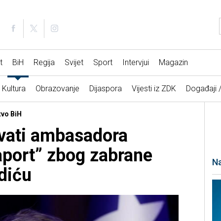
t
BiH
Regija
Svijet
Sport
Intervjui
Magazin
Kultura
Obrazovanje
Dijaspora
Vijesti iz ZDK
Događaji 
tvo BiH
vati ambasadora
aport” zbog zabrane
Na
diću