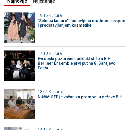
Najnovije
Najčitanije
19:15
Kultura
"Šetnica kulture" nastavljena modnom revijom
i predstavljanjem kozmetike
17:10
Kultura
Evropski pozorišni spektakl stiže u BiH:
Berliner Ensemble prvi put na 8. Sarajevo
Festu
18:01
Kultura
Nikšić: SFF je važan za promociju države BiH
14:14
Kultura