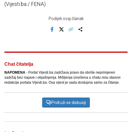
(Vijesti.ba / FENA)
Podijeli ovaj članak
Facebook
X
Kopiraj link
Više
Chat čitatelja
NAPOMENA
- Portal Vijesti.ba zadržava pravo da obriše neprimjeren
sadržaj bez najave i objašnjenja. Mišljenja iznešena u chatu nisu stavovi
redakcije portala Vijesti.ba. Ova vijest je sada dostupna samo za čitanje.
Pridruži se diskusiji