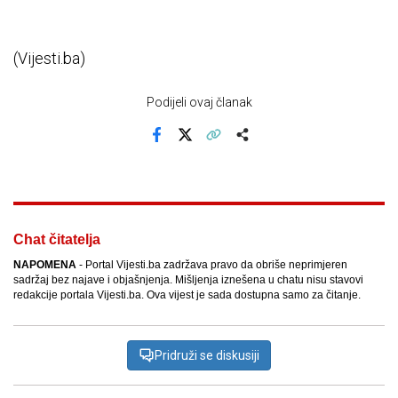
(Vijesti.ba)
Podijeli ovaj članak
Facebook
X
Kopiraj link
Više
Chat čitatelja
NAPOMENA
- Portal Vijesti.ba zadržava pravo da obriše neprimjeren
sadržaj bez najave i objašnjenja. Mišljenja iznešena u chatu nisu stavovi
redakcije portala Vijesti.ba. Ova vijest je sada dostupna samo za čitanje.
Pridruži se diskusiji