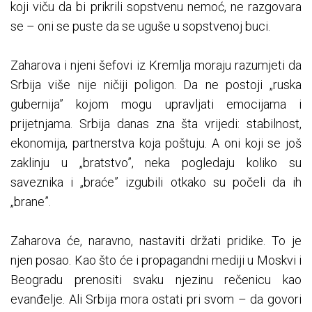
koji viču da bi prikrili sopstvenu nemoć, ne razgovara
se – oni se puste da se uguše u sopstvenoj buci.
Zaharova i njeni šefovi iz Kremlja moraju razumjeti da
Srbija više nije ničiji poligon. Da ne postoji „ruska
gubernija” kojom mogu upravljati emocijama i
prijetnjama. Srbija danas zna šta vrijedi: stabilnost,
ekonomija, partnerstva koja poštuju. A oni koji se još
zaklinju u „bratstvo”, neka pogledaju koliko su
saveznika i „braće” izgubili otkako su počeli da ih
„brane”.
Zaharova će, naravno, nastaviti držati pridike. To je
njen posao. Kao što će i propagandni mediji u Moskvi i
Beogradu prenositi svaku njezinu rečenicu kao
evanđelje. Ali Srbija mora ostati pri svom – da govori