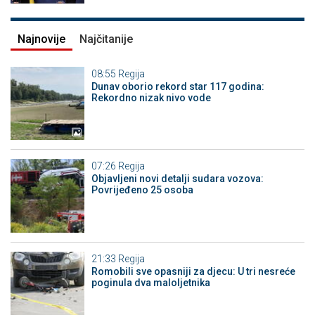
Najnovije
Najčitanije
08:55
Regija
Dunav oborio rekord star 117 godina:
Rekordno nizak nivo vode
07:26
Regija
Objavljeni novi detalji sudara vozova:
Povrijeđeno 25 osoba
21:33
Regija
Romobili sve opasniji za djecu: U tri nesreće
poginula dva maloljetnika