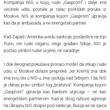
Kompanija NIS, u kojoj ruski „Gasprom” i dalje ima
većinski udio, postala je talac političkih poruka iz
Moskve. NIS je kompanija kojom „Gasprom” upravlja
kao da je ambasada, a ne energetski partner.
Kad Zapad i Amerika uvedu sankcije, posljedice ne trpi
Putin, niti ruski oligarsi, nego građani Srbije. NIS je
postao simbol ruske ucjene, ne saradnje.
I dok Beograd pokušava pronaći model da otkupi ruski
udio, iz Moskve dolaze prepreke. Jer Kremlj zna: dok
ima svoj dio u NIS-u, ima i polugu nad Srbijom. I da, NIS
je danas pravi simbol tog „bratstva”. Kompanija kojom
„Gasprom” upravlja kao bankom utjecaja – ne kao
energetskim partnerom. Kad je zbog njihove agresije
na Ukrajinu NIS dospio pod sankcije, Rusija se ne sjeća