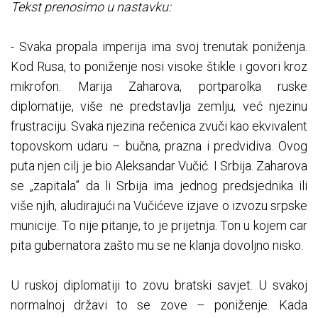
Tekst prenosimo u nastavku:
- Svaka propala imperija ima svoj trenutak poniženja.
Kod Rusa, to poniženje nosi visoke štikle i govori kroz
mikrofon. Marija Zaharova, portparolka ruske
diplomatije, više ne predstavlja zemlju, već njezinu
frustraciju. Svaka njezina rečenica zvuči kao ekvivalent
topovskom udaru – bučna, prazna i predvidiva. Ovog
puta njen cilj je bio Aleksandar Vučić. I Srbija. Zaharova
se „zapitala” da li Srbija ima jednog predsjednika ili
više njih, aludirajući na Vučićeve izjave o izvozu srpske
municije. To nije pitanje, to je prijetnja. Ton u kojem car
pita gubernatora zašto mu se ne klanja dovoljno nisko.
U ruskoj diplomatiji to zovu bratski savjet. U svakoj
normalnoj državi to se zove – poniženje. Kada