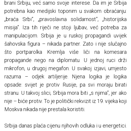
brani Srbiju, već samo svoje interese. Da im je Srbija
potrebna kao medijski toponim u svakom obraćanju:
„braća Srbi”, „pravoslavna solidarnost”, „historijska
misija”. Iza tih riječi ne stoji ljubav, već potreba za
manipulacijom. Srbija je u ruskoj propagandi uvijek
šahovska figura – nikada partner. Zato i nije slučajno
što portparolka Kremlja više liči na komesara
propagande nego na diplomatu. U jednoj ruci drži
mikrofon, u drugoj megafon. U svakoj izjavi, umjesto
razuma – odjek artiljerije. Njena logika je logika
opsade: svijet je protiv Rusije, pa svi moraju birati
stranu. U takvoj slici, Srbija mora biti „s njima”, jer ako
nije – biće protiv. To je politički rekvizit iz 19. vijeka koji
Moskva nikada nije prestala koristiti.
Srbija danas plaća cijenu njihovih odluka i u energetici.