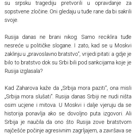
su srpsku tragediju pretvorili u opravdanje za
sopstvene zločine. Oni gledaju u tuđe rane da bi sakrili
svoje.
Rusija danas ne brani nikog. Samo reciklira tuđe
nesreće u političke slogane. I zato, kad se u Moskvi
zaklinju u „pravoslavno bratstvo”, vrijedi pitati: a gdje je
bilo to bratstvo dok su Srbi bili pod sankcijama koje je
Rusija izglasala?
Kad Zaharova kaže da „Srbija mora paziti”, ona misli
„Srbija mora slušati”. Rusija danas Srbiji ne nudi ništa
osim ucjene i mitova. U Moskvi i dalje vjeruju da se
historija ponavlja ako se dovoljno puta izgovori. Ali
Srbija je naučila da ono što Rusija zove bratstvom
najčešće počinje agresivnim zagrljajem, a završava se