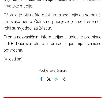
hrvatske medije.
“Moralo je biti nešto ozbiljno između njih da se odluči
na ovako nešto. Čuli smo pucnjeve, još se tresemo”,
rekli su svjedoci za 24sata.
Prema nezvaničnim informacijama, ubica je preminuo
u KB Dubrava, ali ta informacija još nije zvanično
potvrđena.
(Vijesti.ba)
Podijeli ovaj članak
Facebook
X
Kopiraj link
Više