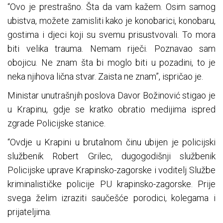
“Ovo je prestrašno. Šta da vam kažem. Osim samog
ubistva, možete zamisliti kako je konobarici, konobaru,
gostima i djeci koji su svemu prisustvovali. To mora
biti velika trauma. Nemam riječi. Poznavao sam
obojicu. Ne znam šta bi moglo biti u pozadini, to je
neka njihova lična stvar. Zaista ne znam”, ispričao je.
Ministar unutrašnjih poslova Davor Božinović stigao je
u Krapinu, gdje se kratko obratio medijima ispred
zgrade Policijske stanice.
“Ovdje u Krapini u brutalnom činu ubijen je policijski
službenik Robert Grilec, dugogodišnji službenik
Policijske uprave Krapinsko-zagorske i voditelj Službe
kriminalističke policije PU krapinsko-zagorske. Prije
svega želim izraziti saučešće porodici, kolegama i
prijateljima.