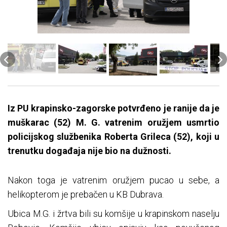
Iz PU krapinsko-zagorske potvrđeno je ranije da je
muškarac (52) M. G. vatrenim oružjem usmrtio
policijskog službenika Roberta Grileca (52), koji u
trenutku događaja nije bio na dužnosti.
Nakon toga je vatrenim oružjem pucao u sebe, a
helikopterom je prebačen u KB Dubrava.
Ubica M.G. i žrtva bili su komšije u krapinskom naselju