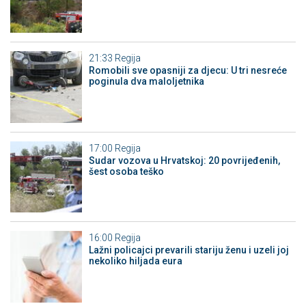
21:33
Regija
Romobili sve opasniji za djecu: U tri nesreće
poginula dva maloljetnika
17:00
Regija
Sudar vozova u Hrvatskoj: 20 povrijeđenih,
šest osoba teško
16:00
Regija
Lažni policajci prevarili stariju ženu i uzeli joj
nekoliko hiljada eura