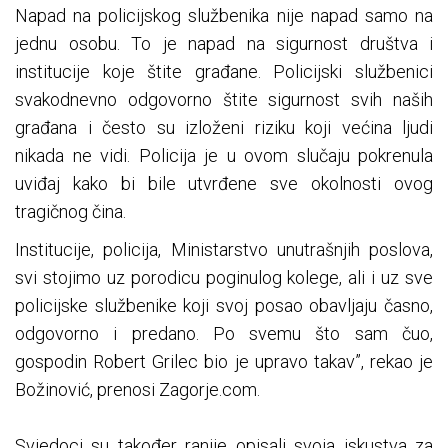
Napad na policijskog službenika nije napad samo na
jednu osobu. To je napad na sigurnost društva i
institucije koje štite građane. Policijski službenici
svakodnevno odgovorno štite sigurnost svih naših
građana i često su izloženi riziku koji većina ljudi
nikada ne vidi. Policija je u ovom slučaju pokrenula
uviđaj kako bi bile utvrđene sve okolnosti ovog
tragičnog čina.
Institucije, policija, Ministarstvo unutrašnjih poslova,
svi stojimo uz porodicu poginulog kolege, ali i uz sve
policijske službenike koji svoj posao obavljaju časno,
odgovorno i predano. Po svemu što sam čuo,
gospodin Robert Grilec bio je upravo takav”, rekao je
Božinović, prenosi Zagorje.com.
Svjedoci su također ranije opisali svoja iskustva za