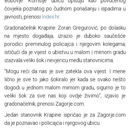
Bobovje. Komšije ubicu opisuju kao povučenog
čovjeka poznatog po čudnom ponašanju i ispadima u
javnosti, prenosi
Index.hr
.
Gradonačelnik Krapine Zoran Gregurović, po dolasku
na mjesto događaja, izrazio je duboko saučešće
porodici preminulog policajca i njegovim kolegama,
ističući da je vijest o ubistvu u malom i mirnom gradu
izazvala veliki šok i nevjericu među stanovnicima.
“Mogu reći da nas je sve zatekla ova vijest. I mene
lično je sve to jako šokiralo jer kada se ovako nešto
dogodi u jednom malom mirnom gradu, sigurno je to
veliki šok za sve nas koji ovdje živimo”, izjavio je
gradonačelnik, prenosi Zagorje.com.
Jedan stanovnik Krapine ispričao je za Zagorje.com
da je poznavao i policajca i njegovog ubicu.