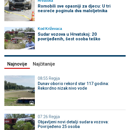
Hrvatska
Romobili sve opasniji za djecu: U tri
nesreće poginula dva maloljetnika
Kod Križevaca
Sudar vozova u Hrvatskoj: 20
povrijeđenih, šest osoba teško
Najnovije
Najčitanije
08:55
Regija
Dunav oborio rekord star 117 godina:
Rekordno nizak nivo vode
07:26
Regija
Objavljeni novi detalji sudara vozova:
Povrijeđeno 25 osoba