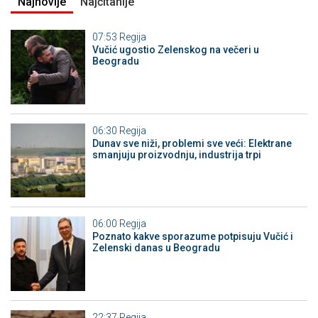
Najnovije
Najčitanije
07:53
Regija
Vučić ugostio Zelenskog na večeri u
Beogradu
06:30
Regija
Dunav sve niži, problemi sve veći: Elektrane
smanjuju proizvodnju, industrija trpi
06:00
Regija
Poznato kakve sporazume potpisuju Vučić i
Zelenski danas u Beogradu
22:37
Regija