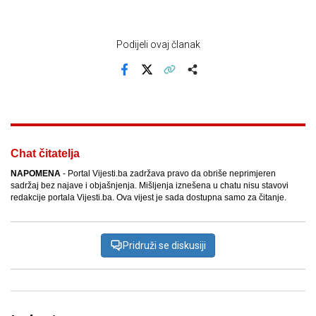
Podijeli ovaj članak
Facebook
X
Kopiraj link
Više
Chat čitatelja
NAPOMENA
- Portal Vijesti.ba zadržava pravo da obriše neprimjeren
sadržaj bez najave i objašnjenja. Mišljenja iznešena u chatu nisu stavovi
redakcije portala Vijesti.ba. Ova vijest je sada dostupna samo za čitanje.
Pridruži se diskusiji