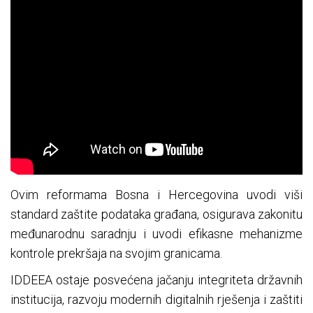
Ovim reformama Bosna i Hercegovina uvodi viši
standard zaštite podataka građana, osigurava zakonitu
međunarodnu saradnju i uvodi efikasne mehanizme
kontrole prekršaja na svojim granicama.
IDDEEA ostaje posvećena jačanju integriteta državnih
institucija, razvoju modernih digitalnih rješenja i zaštiti