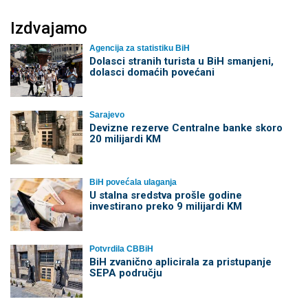
Izdvajamo
Agencija za statistiku BiH
Dolasci stranih turista u BiH smanjeni,
dolasci domaćih povećani
Sarajevo
Devizne rezerve Centralne banke skoro
20 milijardi KM
BiH povećala ulaganja
U stalna sredstva prošle godine
investirano preko 9 milijardi KM
Potvrdila CBBiH
BiH zvanično aplicirala za pristupanje
SEPA području