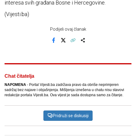
interesa svih građana Bosne i Hercegovine.
(Vijesti.ba)
Podijeli ovaj članak
Facebook
X
Kopiraj link
Više
Chat čitatelja
NAPOMENA
- Portal Vijesti.ba zadržava pravo da obriše neprimjeren
sadržaj bez najave i objašnjenja. Mišljenja iznešena u chatu nisu stavovi
redakcije portala Vijesti.ba. Ova vijest je sada dostupna samo za čitanje.
Pridruži se diskusiji