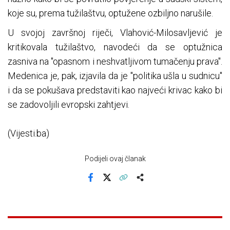
koje su, prema tužilaštvu, optužene ozbiljno narušile.
U svojoj završnoj riječi, Vlahović-Milosavljević je
kritikovala tužilaštvo, navodeći da se optužnica
zasniva na "opasnom i neshvatljivom tumačenju prava".
Medenica je, pak, izjavila da je "politika ušla u sudnicu"
i da se pokušava predstaviti kao najveći krivac kako bi
se zadovoljili evropski zahtjevi.
(Vijesti.ba)
Podijeli ovaj članak
Facebook
X
Kopiraj link
Više