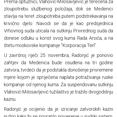
Prema optužnici, Vlahović-Milosavljević je terećena za
zloupotrebu službenog položaja, dok se Medenici
stavlja na teret zloupotreba putem podstrekavanja na
krivično djelo. Navodi se da je kao predsjednica
Vrhovnog suda uticala na sutkinju Privrednog suda da
donese odluku u korist svog kuma Rada Arsića, a na
štetu moskovske kompanije "Korporacija Ten".
U završnoj riječi 25. novembra, Radonjić je ponovio
zahtjev da Medenica bude osuđena na tri godine
zatvora, tvrdeći da je podstakla donošenje privremene
mjere kojom je spriječena naplata potraživanja ruske
kompanije od njenog kuma. Za suspendovanu sutkinju
Vlahović-Milosavljević tužilaštvo je tražilo dvogodišnju
kaznu.
Radonjić je ocijenio da je izricanje zatvorskih kazni
nužno kako bi se povratilo povjerenje u sudski sistem,