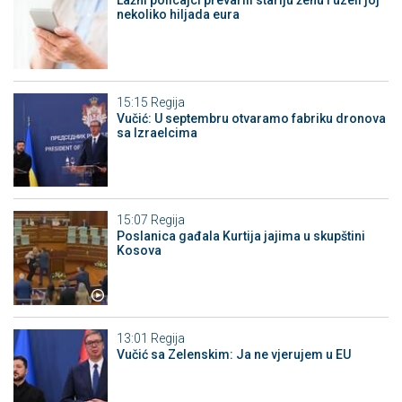
Lažni policajci prevarili stariju ženu i uzeli joj
nekoliko hiljada eura
15:15
Regija
Vučić: U septembru otvaramo fabriku dronova
sa Izraelcima
15:07
Regija
Poslanica gađala Kurtija jajima u skupštini
Kosova
13:01
Regija
Vučić sa Zelenskim: Ja ne vjerujem u EU