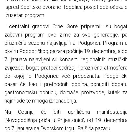
ispred Sportske dvorane Topolica posjetioce očekuje
izuzetan program.
I centralni gradovi Crne Gore pripremili su bogat
zabavni program ove zime za sve generacije, pa
prazničnu sezonu najavljuju i u Podgorici. Program u
okviru Podgoričkog pazara počinje 19. decembra, a do
7. januara najavljeni su koncerti regionalnih muzičkih
zvijezda, bogat prateći sadržaj i praznična atmosfera
po kojoj je Podgorica već prepoznata. Podgorički
pazar će, kao i prethodnih godina, ponuditi bogatu
gastronomsku ponudu, domaće proizvode, kutak za
najmlađe te mnoga iznenađenja.
Na Cetinju će biti upriličena manifestacija
'Novogodišnja priča u Prijestonici', od 19. decembra
do 7. januara na Dvorskom trgu i Balšića pazaru.