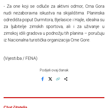
- Za one koji se odluče za aktivni odmor, Crna Gora
nudi nezaboravna iskustva na skijalištima. Planinska
odredišta poput Durmitora, Bjelasice i Hajle, idealna su
za ljubitelje zimskih sportova, ali i za uživanje u
zimskoj idili gradova u podnožju tih planina – poručuju
iz Nacionalna turistička organizacija Crne Gore.
(Vijesti.ba / FENA)
Podijeli ovaj članak
Facebook
X
Kopiraj link
Više
Chat čitatelja