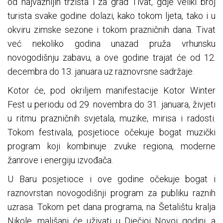
od najvažnijih tržišta i za grad Tivat, gdje veliki broj
turista svake godine dolazi, kako tokom ljeta, tako i u
okviru zimske sezone i tokom prazničnih dana. Tivat
već nekoliko godina unazad pruža vrhunsku
novogodišnju zabavu, a ove godine trajat će od 12.
decembra do 13. januara uz raznovrsne sadržaje.
Kotor će, pod okriljem manifestacije Kotor Winter
Fest u periodu od 29. novembra do 31. januara, živjeti
u ritmu prazničnih svjetala, muzike, mirisa i radosti.
Tokom festivala, posjetioce očekuje bogat muzički
program koji kombinuje zvuke regiona, moderne
žanrove i energiju izvođača.
U Baru posjetioce i ove godine očekuje bogat i
raznovrstan novogodišnji program za publiku raznih
uzrasa. Tokom pet dana programa, na Šetalištu kralja
Nikole, mališani će uživati u Dječjoj Novoj godini, a