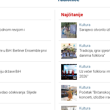
Najčitanije
Kultura
modnom revijom i
Sarajevo otvorilo 
Kultura
že u BiH: Berliner Ensemble prvi
Tradicija, igra i pje
danima folklora"
Kultura
iju države BiH
Uz večer folklora i
2026"
Kultura
vdao očekivanja: Slijede
Početak "Brčanskog 
koncerti, izložbe i r
Kultura