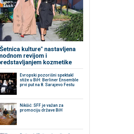
"Šetnica kulture" nastavljena
modnom revijom i
predstavljanjem kozmetike
Evropski pozorišni spektakl
stiže u BiH: Berliner Ensemble
prvi put na 8. Sarajevo Festu
Nikšić: SFF je važan za
promociju države BiH