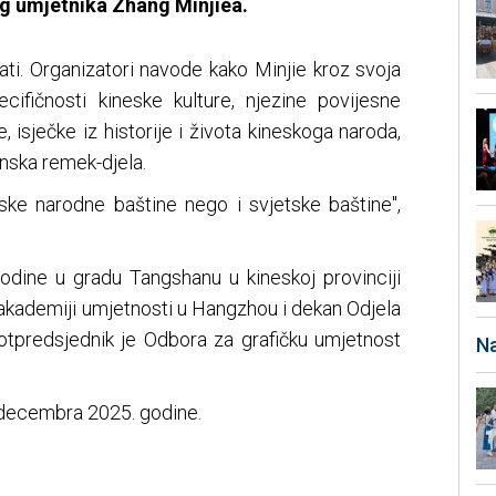
og umjetnika Zhang Minjiea.
ati. Organizatori navode kako Minjie kroz svoja
ecifičnosti kineske kulture, njezine povijesne
e, isječke iz historije i života kineskoga naroda,
onska remek-djela.
ke narodne baštine nego i svjetske baštine",
odine u gradu Tangshanu u kineskoj provinciji
 akademiji umjetnosti u Hangzhou i dekan Odjela
potpredsjednik je Odbora za grafičku umjetnost
Na
 decembra 2025. godine.