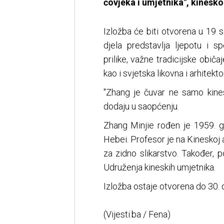
čovjeka i umjetnika", kinesk
Izložba će biti otvorena u 19 s
djela predstavlja ljepotu i sp
prilike, važne tradicijske običaj
kao i svjetska likovna i arhitekt
"Zhang je čuvar ne samo kines
dodaju u saopćenju.
Zhang Minjie rođen je 1959. g
Hebei. Profesor je na Kineskoj
za zidno slikarstvo. Također, 
Udruženja kineskih umjetnika.
Izložba ostaje otvorena do 30.
(Vijesti.ba / Fena)