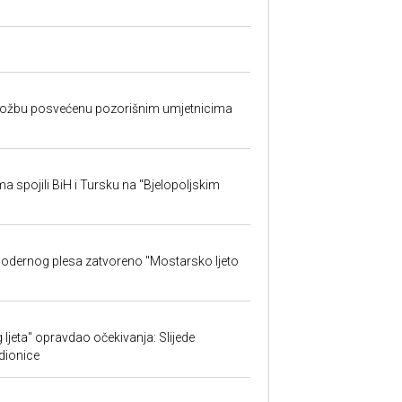
izložbu posvećenu pozorišnim umjetnicima
sma spojili BiH i Tursku na "Bjelopoljskim
 modernog plesa zatvoreno "Mostarsko ljeto
ljeta" opravdao očekivanja: Slijede
adionice