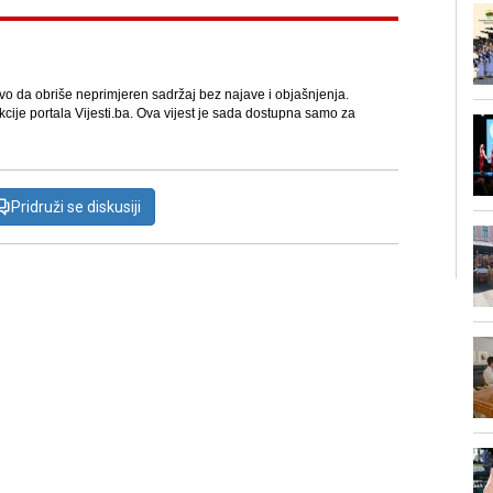
avo da obriše neprimjeren sadržaj bez najave i objašnjenja.
kcije portala Vijesti.ba. Ova vijest je sada dostupna samo za
Pridruži se diskusiji