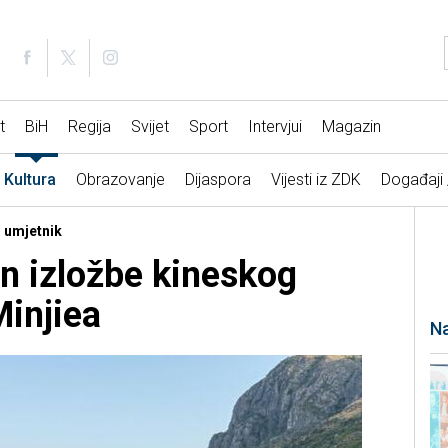
t
BiH
Regija
Svijet
Sport
Intervjui
Magazin
Kultura
Obrazovanje
Dijaspora
Vijesti iz ZDK
Događaji
i umjetnik
n izložbe kineskog
Minjiea
Na