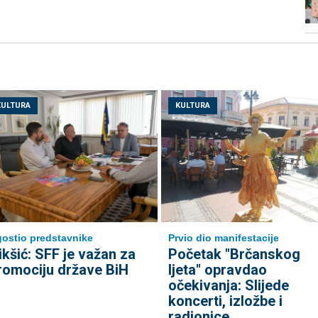
KULTURA
KULTURA
ostio predstavnike
Prvio dio manifestacije
ikšić: SFF je važan za
Početak "Brčanskog
romociju države BiH
ljeta" opravdao
očekivanja: Slijede
koncerti, izložbe i
radionice