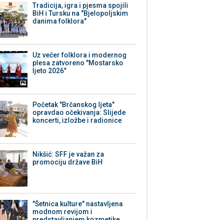
Tradicija, igra i pjesma spojili
BiH i Tursku na "Bjelopoljskim
danima folklora"
Uz večer folklora i modernog
plesa zatvoreno "Mostarsko
ljeto 2026"
Početak "Brčanskog ljeta"
opravdao očekivanja: Slijede
koncerti, izložbe i radionice
Nikšić: SFF je važan za
promociju države BiH
"Šetnica kulture" nastavljena
modnom revijom i
predstavljanjem kozmetike