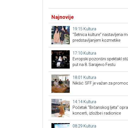
Najnovije
19:15
Kultura
"Šetnica kulture" nastavljena 
predstavljanjem kozmetike
17:10
Kultura
Evropski pozorišni spektakl sti
put na 8. Sarajevo Festu
18:01
Kultura
Nikšić: SFF je važan za promoc
14:14
Kultura
Početak "Brčanskog ljeta" opra
koncerti, izložbe i radionice
08:29
Kultura