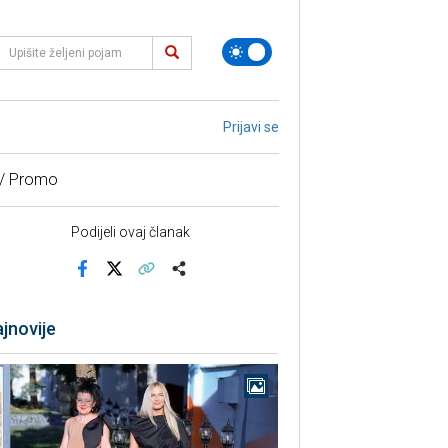
Prijavi se
 / Promo
Podijeli ovaj članak
Facebook
X
Kopiraj link
Više
jnovije