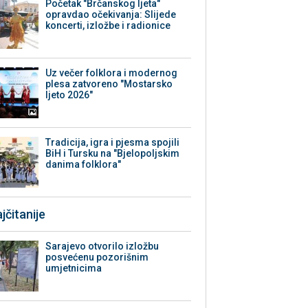
Početak "Brčanskog ljeta"
opravdao očekivanja: Slijede
koncerti, izložbe i radionice
Uz večer folklora i modernog
plesa zatvoreno "Mostarsko
ljeto 2026"
Tradicija, igra i pjesma spojili
BiH i Tursku na "Bjelopoljskim
danima folklora"
jčitanije
Sarajevo otvorilo izložbu
posvećenu pozorišnim
umjetnicima