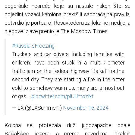
pogoršale nesreće koje su nastale nakon što su
pojedini vozači kamiona prekršili saobraćajna pravila,
potvrdio je portparol Rosavtodora za lokalne medije, a
njegove izjave prenio je The Moscow Times.
#RussiaIsFreezing
Truckers and car drivers, including families with
children, have been stuck in a multi-kilometer
traffic jam on the federal highway "Baikal" for the
second day. They are starting a fire in the bitter
cold to somehow warm up, many are almost out
of gas.…
pic.twitter.com/plUUmozlxt
— LX (@LXSummer1)
November 16, 2024
Kolona se protezala duž jugozapadne obale
Bajkalskog jezera, a prema navodima lokalnih