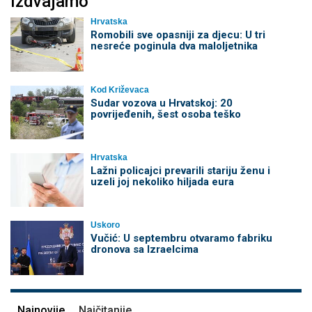
Izdvajamo
Hrvatska
Romobili sve opasniji za djecu: U tri
nesreće poginula dva maloljetnika
Kod Križevaca
Sudar vozova u Hrvatskoj: 20
povrijeđenih, šest osoba teško
Hrvatska
Lažni policajci prevarili stariju ženu i
uzeli joj nekoliko hiljada eura
Uskoro
Vučić: U septembru otvaramo fabriku
dronova sa Izraelcima
Najnovije
Najčitanije