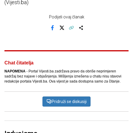
(Vijesti.ba)
Podijeli ovaj članak
Facebook
X
Kopiraj link
Više
Chat čitatelja
NAPOMENA
- Portal Vijesti.ba zadržava pravo da obriše neprimjeren
sadržaj bez najave i objašnjenja. Mišljenja iznešena u chatu nisu stavovi
redakcije portala Vijesti.ba. Ova vijest je sada dostupna samo za čitanje.
Pridruži se diskusiji