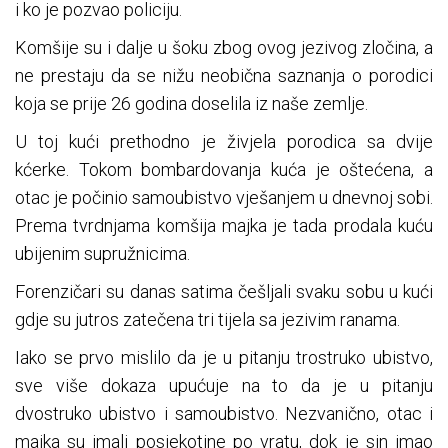
i ko je pozvao policiju.
Komšije su i dalje u šoku zbog ovog jezivog zločina, a
ne prestaju da se nižu neobična saznanja o porodici
koja se prije 26 godina doselila iz naše zemlje.
U toj kući prethodno je živjela porodica sa dvije
kćerke. Tokom bombardovanja kuća je oštećena, a
otac je počinio samoubistvo vješanjem u dnevnoj sobi.
Prema tvrdnjama komšija majka je tada prodala kuću
ubijenim supružnicima.
Forenzičari su danas satima češljali svaku sobu u kući
gdje su jutros zatečena tri tijela sa jezivim ranama.
Iako se prvo mislilo da je u pitanju trostruko ubistvo,
sve više dokaza upućuje na to da je u pitanju
dvostruko ubistvo i samoubistvo. Nezvanično, otac i
majka su imali posjekotine po vratu, dok je sin imao