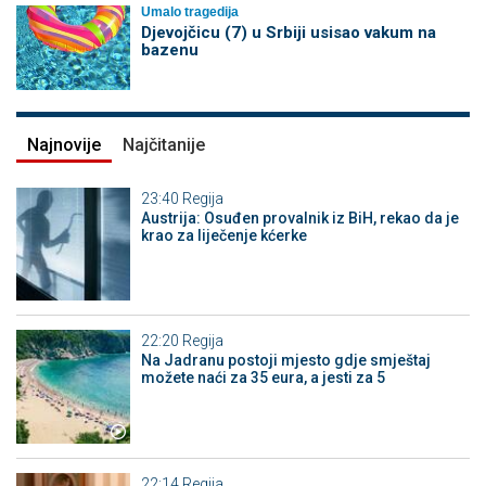
Umalo tragedija
Djevojčicu (7) u Srbiji usisao vakum na
bazenu
Najnovije
Najčitanije
23:40
Regija
Austrija: Osuđen provalnik iz BiH, rekao da je
krao za liječenje kćerke
22:20
Regija
Na Jadranu postoji mjesto gdje smještaj
možete naći za 35 eura, a jesti za 5
22:14
Regija