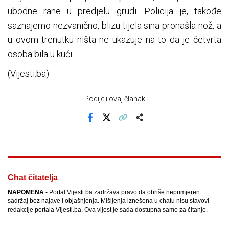
ubodne rane u predjelu grudi. Policija je, takođe
saznajemo nezvanično, blizu tijela sina pronašla nož, a
u ovom trenutku ništa ne ukazuje na to da je četvrta
osoba bila u kući.
(Vijesti.ba)
Podijeli ovaj članak
Facebook
X
Kopiraj link
Više
Chat čitatelja
NAPOMENA
- Portal Vijesti.ba zadržava pravo da obriše neprimjeren
sadržaj bez najave i objašnjenja. Mišljenja iznešena u chatu nisu stavovi
redakcije portala Vijesti.ba. Ova vijest je sada dostupna samo za čitanje.