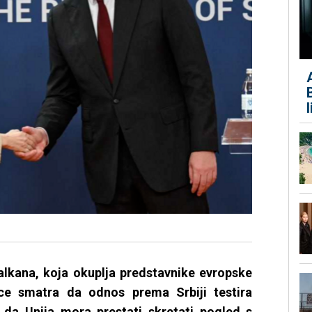
alkana, koja okuplja predstavnike evropske
ice smatra da odnos prema Srbiji testira
 da Unija mora prestati skretati pogled s