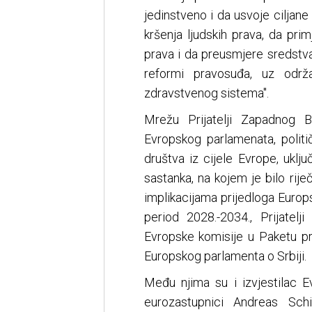
jedinstveno i da usvoje ciljane
kršenja ljudskih prava, da pri
prava i da preusmjere sredstv
reformi pravosuđa, uz održa
zdravstvenog sistema".
Mrežu Prijatelji Zapadnog B
Evropskog parlamenata, politič
društva iz cijele Evrope, uklj
sastanka, na kojem je bilo riječ
implikacijama prijedloga Europs
period 2028.-2034., Prijatel
Evropske komisije u Paketu pro
Europskog parlamenta o Srbiji.
Među njima su i izvjestilac E
eurozastupnici Andreas Sch