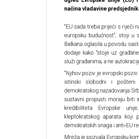
načina vladavine predsjednik
"EU sada treba prijeći s riječi 
europsku budućnost", stoji u 
Balkana oglasila u povodu sas
dodaje kako "stoje uz građane 
služi građanima, a ne autokraciju
"Njihov poziv je evropski poziv
istinski slobodni i pošten
demokratskog nazadovanja Srbij
sustavni propusti moraju biti
kredibiliteta Evropske uni
kleptokratskog aparata koji 
demokratskih snaga i anti-EU ret
Mreža je pozvala Evropsku komis