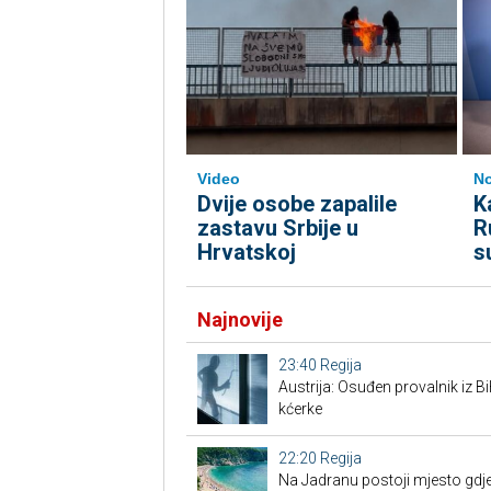
Video
No
Dvije osobe zapalile
K
zastavu Srbije u
R
Hrvatskoj
s
Najnovije
23:40
Regija
Austrija: Osuđen provalnik iz BiH
kćerke
22:20
Regija
Na Jadranu postoji mjesto gdje