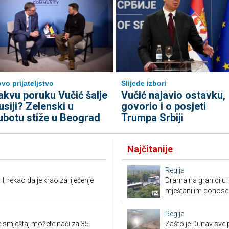
vo prijateljstvo
Slijede izbori
akvu poruku Vučić šalje
Vučić najavio ostavku,
usiji? Zelenski u
govorio i o posjeti
ubotu stiže u Beograd
Trumpa Srbiji
Najčitanije
Regija
, rekao da je krao za liječenje
Drama na granici u 
mještani im donose
Regija
 smještaj možete naći za 35
Zašto je Dunav sve p