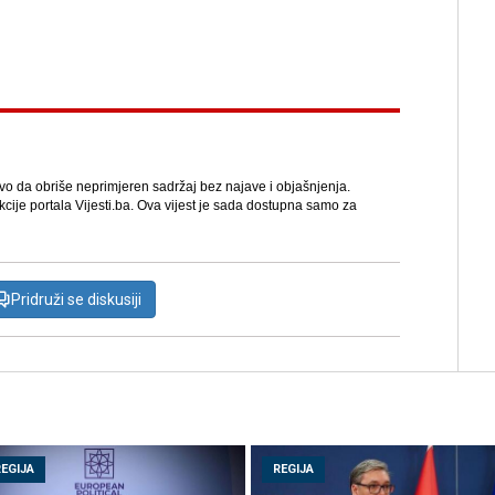
avo da obriše neprimjeren sadržaj bez najave i objašnjenja.
kcije portala Vijesti.ba. Ova vijest je sada dostupna samo za
Pridruži se diskusiji
REGIJA
REGIJA