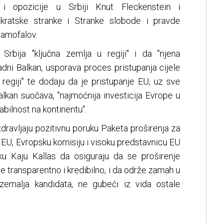
 i opozicije u Srbiji Knut Fleckenstein i
mokratske stranke i Stranke slobode i pravde
Samofalov.
rbija "ključna zemlja u regiji" i da "njena
adni Balkan, usporava proces pristupanja cijele
regiji" te dodaju da je pristupanje EU, uz sve
lkan suočava, "najmoćnija investicija Evrope u
bilnost na kontinentu".
dravljaju pozitivnu poruku Paketa proširenja za
 EU, Evropsku komisiju i visoku predstavnicu EU
iku Kaju Kallas da osiguraju da se proširenje
e transparentno i kredibilno, i da održe zamah u
zemalja kandidata, ne gubeći iz vida ostale