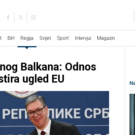
t
BiH
Regija
Svijet
Sport
Intervjui
Magazin
adnog Balkana: Odnos
stira ugled EU
Na