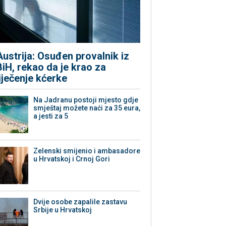
Austrija: Osuđen provalnik iz
BiH, rekao da je krao za
liječenje kćerke
Na Jadranu postoji mjesto gdje
smještaj možete naći za 35 eura,
a jesti za 5
Zelenski smijenio i ambasadore
u Hrvatskoj i Crnoj Gori
Dvije osobe zapalile zastavu
Srbije u Hrvatskoj