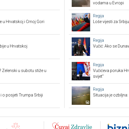
vodama u Evropi
Regija
 u Hrvatskoj i Crnoj Gori
Loše vijesti za Srb
Regija
bije u Hrvatskoj
Vučić: Ako se Dunav
Regija
? Zelenski u subotu stiže u
Vučićeva poruka Hrvat
svijet"
Regija
i o posjeti Trumpa Srbiji
Situacija je ozbiljna