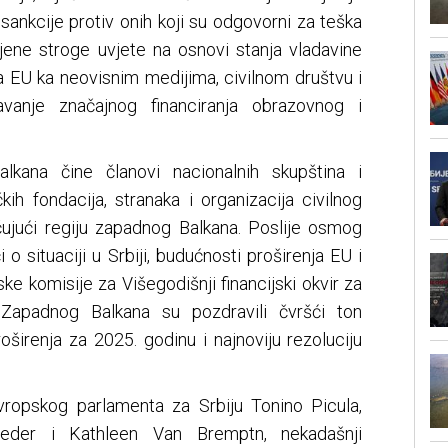
 sankcije protiv onih koji su odgovorni za teška
mjene stroge uvjete na osnovi stanja vladavine
a EU ka neovisnim medijima, civilnom društvu i
vanje značajnog financiranja obrazovnog i
alkana čine članovi nacionalnih skupština i
kih fondacija, stranaka i organizacija civilnog
učujući regiju zapadnog Balkana. Poslije osmog
i o situaciji u Srbiji, budućnosti proširenja EU i
ke komisije za Višegodišnji financijski okvir za
ji Zapadnog Balkana su pozdravili čvršći ton
širenja za 2025. godinu i najnoviju rezoluciju
vropskog parlamenta za Srbiju Tonino Picula,
ieder i Kathleen Van Bremptn, nekadašnji