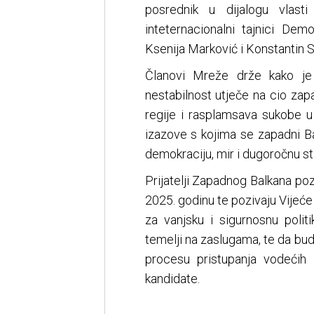
posrednik u dijalogu vlasti
inteternacionalni tajnici De
Ksenija Marković i Konstantin 
Članovi Mreže drže kako je S
nestabilnost utječe na cio zap
regije i rasplamsava sukobe u 
izazove s kojima se zapadni Ba
demokraciju, mir i dugoročnu sta
Prijatelji Zapadnog Balkana poz
2025. godinu te pozivaju Vijeće
za vanjsku i sigurnosnu polit
temelji na zaslugama, te da bud
procesu pristupanja vodećih 
kandidate.