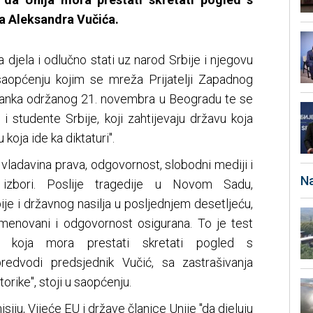
a Aleksandra Vučića.
na djela i odlučno stati uz narod Srbije i njegovu
saopćenju kojim se mreža Prijatelji Zapadnog
tanka održanog 21. novembra u Beogradu te se
i studente Srbije, koji zahtijevaju državu koja
 koja ide ka diktaturi".
: vladavina prava, odgovornost, slobodni mediji i
Na
i izbori. Poslije tragedije u Novom Sadu,
e i državnog nasilja u posljednjem desetljeću,
 imenovani i odgovornost osigurana. To je test
je, koja mora prestati skretati pogled s
predvodi predsjednik Vučić, sa zastrašivanja
orike", stoji u saopćenju.
iju, Vijeće EU i države članice Unije "da djeluju