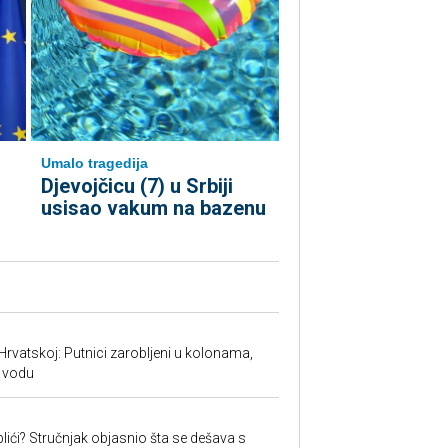
Umalo tragedija
Djevojčicu (7) u Srbiji
usisao vakum na bazenu
Hrvatskoj: Putnici zarobljeni u kolonama,
 vodu
lići? Stručnjak objasnio šta se dešava s