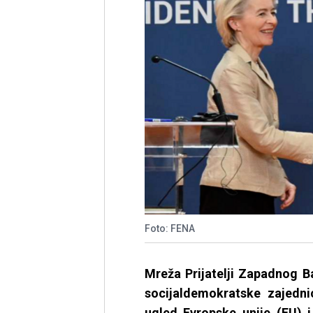
Foto: FENA
Mre
ža Prijatelji Zapadnog B
socijaldemokratske zajedn
ugled Evropske unije (EU) i