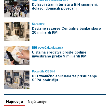
Dolasci stranih turista u BiH smanjeni,
dolasci domaćih povećani
Sarajevo
Devizne rezerve Centralne banke skoro
20 milijardi KM
BiH povećala ulaganja
U stalna sredstva prošle godine
investirano preko 9 milijardi KM
Potvrdila CBBiH
BiH zvanično aplicirala za pristupanje
SEPA području
Najnovije
Najčitanije