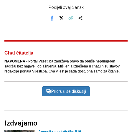
Podijeli ovaj članak
Facebook
X
Kopiraj link
Više
Chat čitatelja
NAPOMENA
- Portal Vijesti.ba zadržava pravo da obriše neprimjeren
sadržaj bez najave i objašnjenja. Mišljenja iznešena u chatu nisu stavovi
redakcije portala Vijesti.ba. Ova vijest je sada dostupna samo za čitanje.
Pridruži se diskusiji
Izdvajamo
Agencija za statistiku BiH