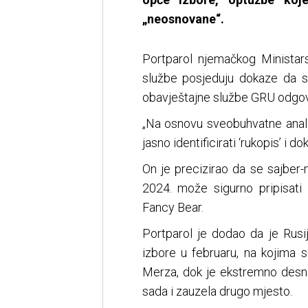
„neosnovane“.
Portparol njemačkog Ministar
službe posjeduju dokaze da 
obavještajne službe GRU odgovo
„Na osnovu sveobuhvatne anali
jasno identificirati ‘rukopis’ i 
On je precizirao da se sajber
2024. može sigurno pripisat
Fancy Bear.
Portparol je dodao da je Rusi
izbore u februaru, na kojima s
Merza, dok je ekstremno desna 
sada i zauzela drugo mjesto.