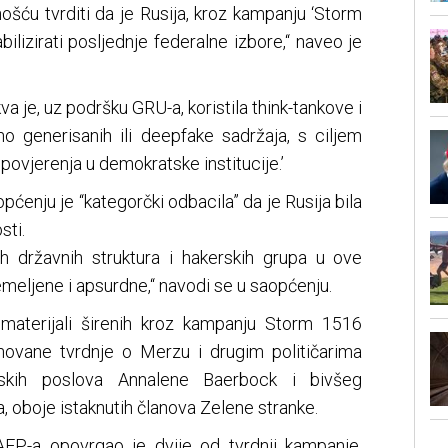
ću tvrditi da je Rusija, kroz kampanju ‘Storm
abilizirati posljednje federalne izbore,“ naveo je
 je, uz podršku GRU-a, koristila think-tankove i
o generisanih ili deepfake sadržaja, s ciljem
povjerenja u demokratske institucije.’
ćenju je “kategorčki odbacila” da je Rusija bila
sti.
h državnih struktura i hakerskih grupa u ove
meljene i apsurdne,“ navodi se u saopćenju.
materijali širenih kroz kampanju Storm 1516
novane tvrdnje o Merzu i drugim političarima
jskih poslova Annalene Baerbock i bivšeg
 oboje istaknutih članova Zelene stranke.
FP-a opovrgao je dvije od tvrdnji kampanje,