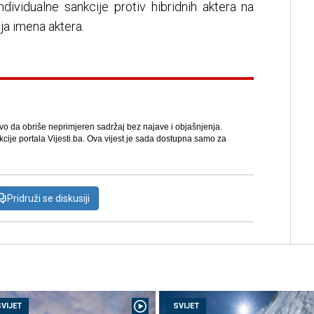
dividualne sankcije protiv hibridnih aktera na
a imena aktera.
avo da obriše neprimjeren sadržaj bez najave i objašnjenja.
kcije portala Vijesti.ba. Ova vijest je sada dostupna samo za
Pridruži se diskusiji
SVIJET
SVIJET