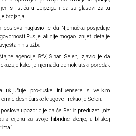
njen s listića u Leipzigu i da su glasovi za tu
e brojanja.
ih poslova naglasio je da Njemačka posjeduje
ovornosti Rusije, ali nije mogao iznijeti detalje
vještajnih službi.
jne agencije BfV, Sinan Selen, izjavio je da
okazuje kako je njemački demokratski poredak
a uključuje pro-ruske influensere s velikim
tremno desničarske krugove - rekao je Selen.
 poslova upozorio je da će Berlin preduzeti „niz
tila cijenu za svoje hibridne akcije, u bliskoj
rima.“