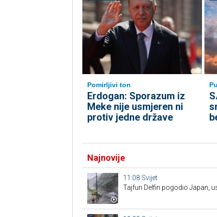
Pomirljivi ton
Pu
Erdogan: Sporazum iz
S
Meke nije usmjeren ni
s
protiv jedne države
b
Najnovije
11:08
Svijet
Tajfun Delfin pogodio Japan, u