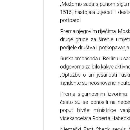
„Možemo sada s punom sigurnoš
1516’, nastojala utjecati i dest
portparol.
Prema njegovim riječima, Moskva
druge grupe za širenje umjetn
podjele društva i ‘potkopavanja 
Ruska ambasada u Berlinu u saop
odgovorna za bilo kakve aktivno
„Optužbe o umiješanosti ruski
incidente su neosnovane, neute
Prema sigurnosnim izvorima, 
često su se odnosili na neos
poput bivše ministrice van
vicekancelara Roberta Habecka,
Njemački Fact Check servis A