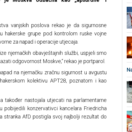
stva vanjskih poslova rekao je da sigurnosne
su hakerske grupe pod kontrolom ruske vojne
rne za napad i operacije utjecaja.
ze njemačkih obavještajnih službi, uspjeli smo
dokazati odgovornost Moskve,“ rekao je portparol.
Na
-napad na njemačku zračnu sigurnost u avgustu
i hakerskom kolektivu APT28, poznatom i kao
ja također nastojala utjecati na parlamentarne
u pobijedili konzervativci kancelara Friedricha
stranka AfD postigla svoj najbolji rezultat do