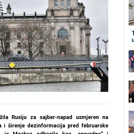
ila Rusiju za sajber-napad usmjeren na
 i širenje dezinformacija pred februarske
e je Moskva odbacila kao „apsurdne“ i