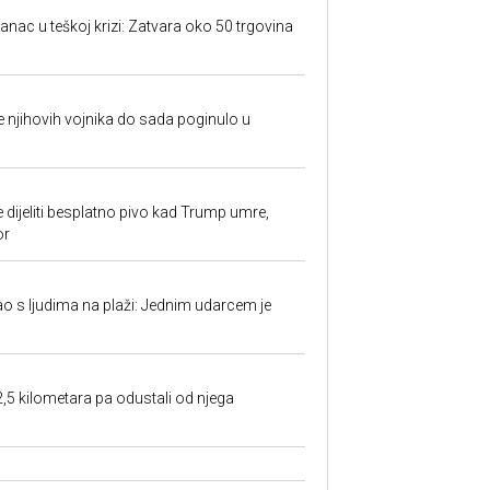
anac u teškoj krizi: Zatvara oko 50 trgovina
 je njihovih vojnika do sada poginulo u
e dijeliti besplatno pivo kad Trump umre,
or
ao s ljudima na plaži: Jednim udarcem je
2,5 kilometara pa odustali od njega