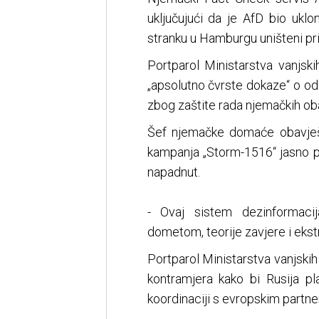
uključujući da je AfD bio uklo
stranku u Hamburgu uništeni prij
Portparol Ministarstva vanjsk
„apsolutno čvrste dokaze“ o odg
zbog zaštite rada njemačkih oba
Šef njemačke domaće obavješta
kampanja „Storm-1516“ jasno p
napadnut.
- Ovaj sistem dezinformacij
dometom, teorije zavjere i eks
Portparol Ministarstva vanjskih
kontramjera kako bi Rusija pla
koordinaciji s evropskim partne