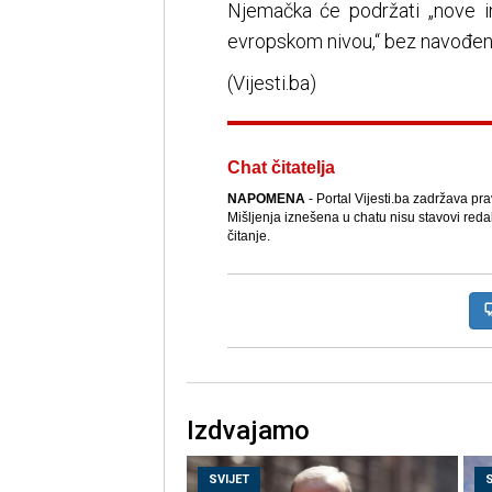
Njemačka će podržati „nove in
evropskom nivou,“ bez navođenj
(Vijesti.ba)
Chat čitatelja
NAPOMENA
- Portal Vijesti.ba zadržava pr
Mišljenja iznešena u chatu nisu stavovi reda
čitanje.
Izdvajamo
SVIJET