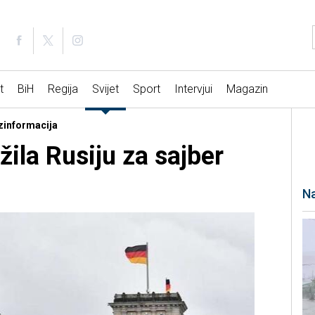
t
BiH
Regija
Svijet
Sport
Intervjui
Magazin
ezinformacija
ila Rusiju za sajber
Na