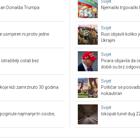
Svijet
 plan Donalda Trumpa
Njemački trgovački l
Svijet
 usmjeren ni protiv jedne
Rusi objavili koliko
Ukrajini
Svijet
tražitelji ostali bez
Pivara objavila da ć
dobili su brz odgov
Svijet
 koje leži zamrznuto 30 godina
Političar se posvađ
nokautiran
Svijet
poginule najmanje tri osobe,
Iskopali tunel dug 2