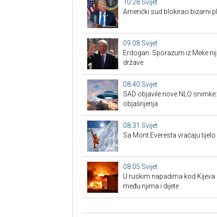
10:28
Svijet
Američki sud blokirao bizarni
09:08
Svijet
Erdogan: Sporazum iz Meke nije
države
08:40
Svijet
SAD objavile nove NLO snimke: is
objašnjenja
08:31
Svijet
Sa Mont Everesta vraćaju tijelo
08:05
Svijet
U ruskim napadima kod Kijeva 
među njima i dijete