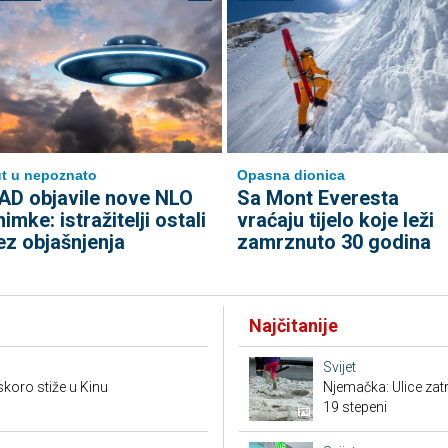
t u nepoznato
Opasna dionica
AD objavile nove NLO
Sa Mont Everesta
nimke: istražitelji ostali
vraćaju tijelo koje leži
ez objašnjenja
zamrznuto 30 godina
Najčitanije
Svijet
skoro stiže u Kinu
Njemačka: Ulice zat
19 stepeni