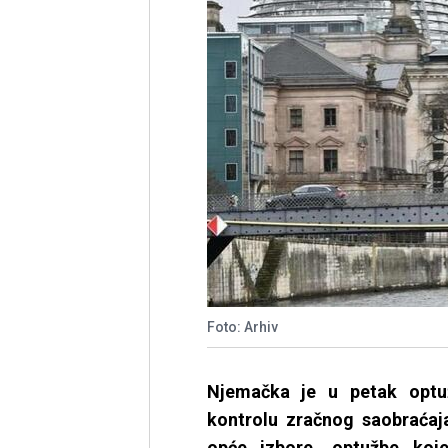
Foto: Arhiv
Njemačka je u petak optuž
kontrolu zračnog saobraćaja
opće izbore, optužbe koj