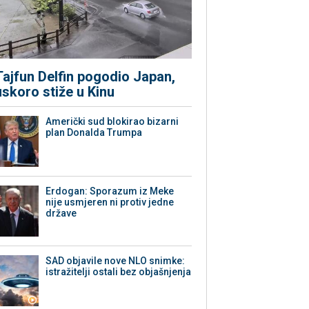
Tajfun Delfin pogodio Japan,
uskoro stiže u Kinu
Američki sud blokirao bizarni
plan Donalda Trumpa
Erdogan: Sporazum iz Meke
nije usmjeren ni protiv jedne
države
SAD objavile nove NLO snimke:
istražitelji ostali bez objašnjenja