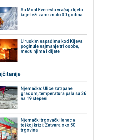
Sa Mont Everesta vraćaju tijelo
koje leži zamrznuto 30 godina
U ruskim napadima kod Kijeva
poginule najmanje tri osobe,
među njima i dijete
jčitanije
Njemačka: Ulice zatrpane
gradom, temperatura pala sa 36
na 19 stepeni
Njemački trgovački lanac u
teškoj krizi: Zatvara oko 50
trgovina