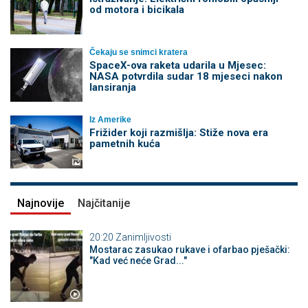
od motora i bicikala
Čekaju se snimci kratera
SpaceX-ova raketa udarila u Mjesec:
NASA potvrdila sudar 18 mjeseci nakon
lansiranja
Iz Amerike
Frižider koji razmišlja: Stiže nova era
pametnih kuća
Najnovije
Najčitanije
20:20
Zanimljivosti
Mostarac zasukao rukave i ofarbao pješački:
"Kad već neće Grad..."