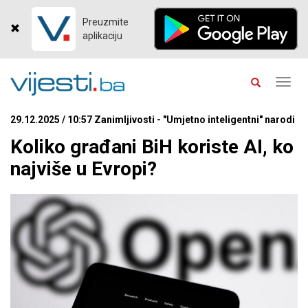
Preuzmite
aplikaciju
Toggl
navig
29.12.2025 / 10:57 Zanimljivosti - "Umjetno inteligentni" narodi
Koliko građani BiH koriste AI, ko
najviše u Evropi?