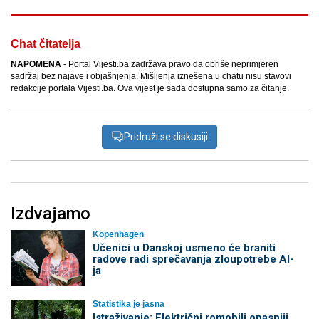
Chat čitatelja
NAPOMENA
- Portal Vijesti.ba zadržava pravo da obriše neprimjeren
sadržaj bez najave i objašnjenja. Mišljenja iznešena u chatu nisu stavovi
redakcije portala Vijesti.ba. Ova vijest je sada dostupna samo za čitanje.
Pridruži se diskusiji
Izdvajamo
Kopenhagen
Učenici u Danskoj usmeno će braniti
radove radi sprečavanja zloupotrebe AI-
ja
Statistika je jasna
Istraživanje: Električni romobili opasniji