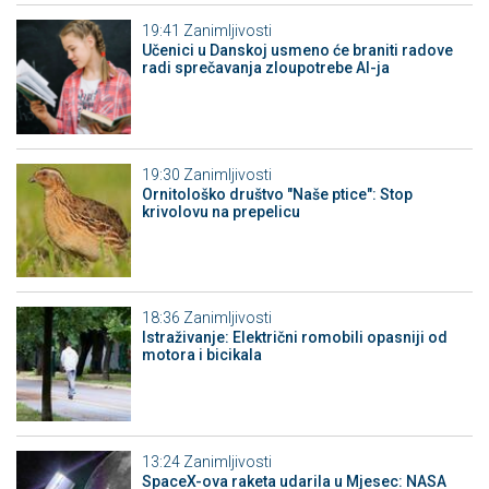
19:41
Zanimljivosti
Učenici u Danskoj usmeno će braniti radove
radi sprečavanja zloupotrebe AI-ja
19:30
Zanimljivosti
Ornitološko društvo "Naše ptice": Stop
krivolovu na prepelicu
18:36
Zanimljivosti
Istraživanje: Električni romobili opasniji od
motora i bicikala
13:24
Zanimljivosti
SpaceX-ova raketa udarila u Mjesec: NASA