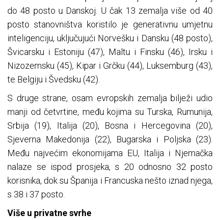
do 48 posto u Danskoj. U čak 13 zemalja više od 40
posto stanovništva koristilo je generativnu umjetnu
inteligenciju, uključujući Norvešku i Dansku (48 posto),
Švicarsku i Estoniju (47), Maltu i Finsku (46), Irsku i
Nizozemsku (45), Kipar i Grčku (44), Luksemburg (43),
te Belgiju i Švedsku (42).
S druge strane, osam evropskih zemalja bilježi udio
manji od četvrtine, među kojima su Turska, Rumunija,
Srbija (19), Italija (20), Bosna i Hercegovina (20),
Sjeverna Makedonija (22), Bugarska i Poljska (23).
Među najvećim ekonomijama EU, Italija i Njemačka
nalaze se ispod prosjeka, s 20 odnosno 32 posto
korisnika, dok su Španija i Francuska nešto iznad njega,
s 38 i 37 posto.
Više u privatne svrhe