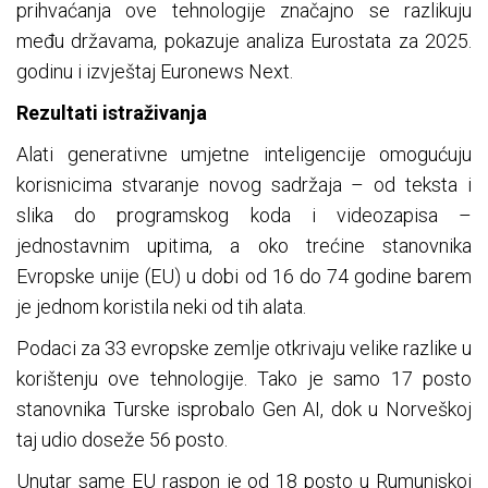
prihvaćanja ove tehnologije značajno se razlikuju
među državama, pokazuje analiza Eurostata za 2025.
godinu i izvještaj Euronews Next.
Rezultati istraživanja
Alati generativne umjetne inteligencije omogućuju
korisnicima stvaranje novog sadržaja – od teksta i
slika do programskog koda i videozapisa –
jednostavnim upitima, a oko trećine stanovnika
Evropske unije (EU) u dobi od 16 do 74 godine barem
je jednom koristila neki od tih alata.
Podaci za 33 evropske zemlje otkrivaju velike razlike u
korištenju ove tehnologije. Tako je samo 17 posto
stanovnika Turske isprobalo Gen AI, dok u Norveškoj
taj udio doseže 56 posto.
Unutar same EU raspon je od 18 posto u Rumunjskoj