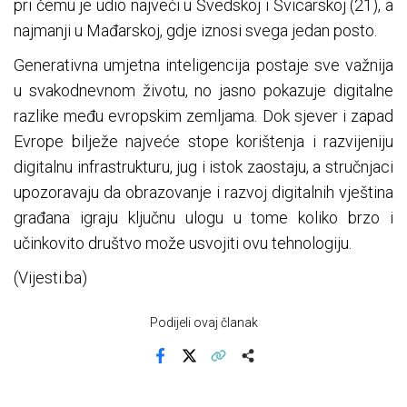
pri čemu je udio najveći u Švedskoj i Švicarskoj (21), a
najmanji u Mađarskoj, gdje iznosi svega jedan posto.
Generativna umjetna inteligencija postaje sve važnija
u svakodnevnom životu, no jasno pokazuje digitalne
razlike među evropskim zemljama. Dok sjever i zapad
Evrope bilježe najveće stope korištenja i razvijeniju
digitalnu infrastrukturu, jug i istok zaostaju, a stručnjaci
upozoravaju da obrazovanje i razvoj digitalnih vještina
građana igraju ključnu ulogu u tome koliko brzo i
učinkovito društvo može usvojiti ovu tehnologiju.
(Vijesti.ba)
Podijeli ovaj članak
Facebook
X
Kopiraj link
Više