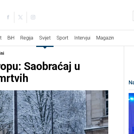
t
BiH
Regija
Svijet
Sport
Intervjui
Magazin
ini
opu: Saobraćaj u
mrtvih
Na