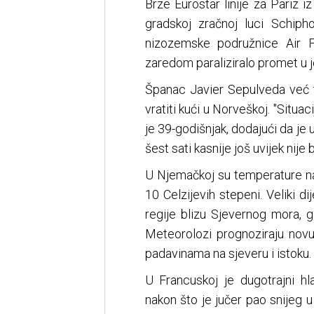
Brze Eurostar linije za Pariz i
gradskoj zračnoj luci Schip
nizozemske podružnice Air F
zaredom paraliziralo promet u j
Španac Javier Sepulveda već t
vratiti kući u Norveškoj. "Situa
je 39-godišnjak, dodajući da je 
šest sati kasnije još uvijek nije
U Njemačkoj su temperature na 
10 Celzijevih stepeni. Veliki di
regije blizu Sjevernog mora, gd
Meteorolozi prognoziraju novu
padavinama na sjeveru i istoku.
U Francuskoj je dugotrajni h
nakon što je jučer pao snijeg u 