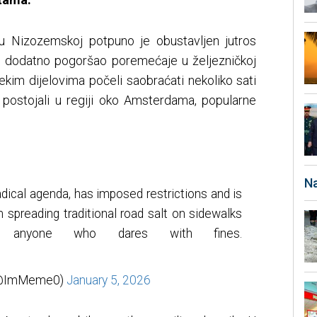
 u Nizozemskoj potpuno je obustavljen jutros
a dodatno pogoršao poremećaje u željezničkoj
ekim dijelovima počeli saobraćati nekoliko sati
je postojali u regiji oko Amsterdama, popularne
Na
adical agenda, has imposed restrictions and is
m spreading traditional road salt on sidewalks
ng anyone who dares with fines.
 (@ImMeme0)
January 5, 2026