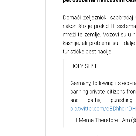
Domaći željeznički saobraćaj
nakon što je prekid IT sistem
mreži te zemlje. Vozovi su u n
kasnije, ali problemi su i dal
turističke destinacije.
HOLY SH*T!
Germany, following its eco-r
banning private citizens fro
and paths, punishi
pic.twitter.com/eBDhhqihDH
— I Meme Therefore I Am