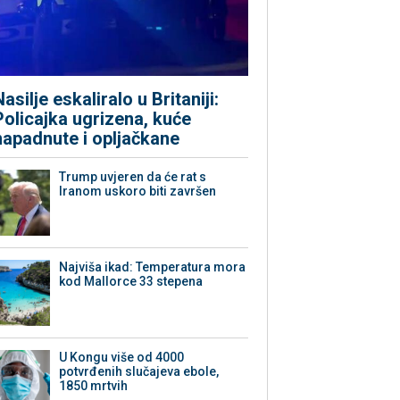
Nasilje eskaliralo u Britaniji:
Policajka ugrizena, kuće
napadnute i opljačkane
Trump uvjeren da će rat s
Iranom uskoro biti završen
Najviša ikad: Temperatura mora
kod Mallorce 33 stepena
U Kongu više od 4000
potvrđenih slučajeva ebole,
1850 mrtvih