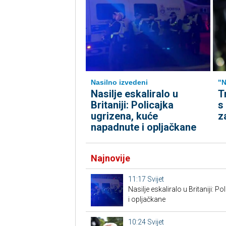
Nasilno izvedeni
"N
Nasilje eskaliralo u
T
Britaniji: Policajka
s
ugrizena, kuće
z
napadnute i opljačkane
Najnovije
11:17
Svijet
Nasilje eskaliralo u Britaniji: 
i opljačkane
10:24
Svijet