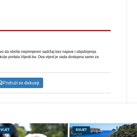
avo da obriše neprimjeren sadržaj bez najave i objašnjenja.
kcije portala Vijesti.ba. Ova vijest je sada dostupna samo za
Pridruži se diskusiji
SVIJET
SVIJET