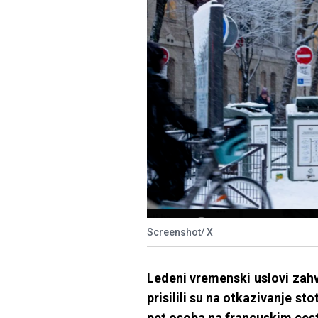
Screenshot/ X
Ledeni vremenski uslovi zahva
prisilili su na otkazivanje s
pet osoba na francuskim ces