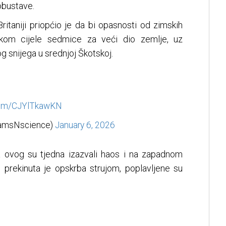
obustave.
ritaniji priopćio je da bi opasnosti od zimskih
kom cijele sedmice za veći dio zemlje, uz
 snijega u srednjoj Škotskoj.
.com/CJYlTkawKN
eamsNscience)
January 6, 2026
a ovog su tjedna izazvali haos i na zapadnom
 prekinuta je opskrba strujom, poplavljene su