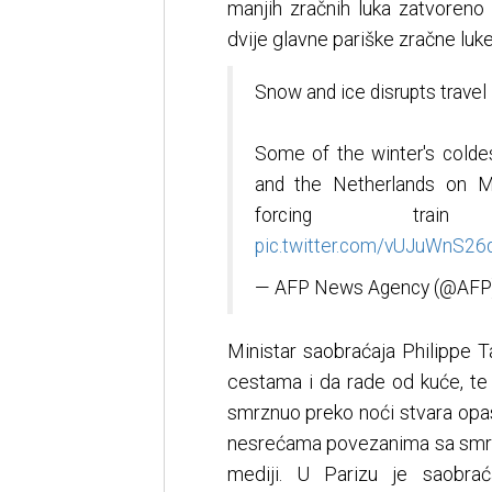
manjih zračnih luka zatvoreno
dvije glavne pariške zračne luke
Snow and ice disrupts travel 
Some of the winter's coldest
and the Netherlands on Mo
forcing train c
pic.twitter.com/vUJuWnS26
— AFP News Agency (@AFP
Ministar saobraćaja Philippe 
cestama i da rade od kuće, te
smrznuo preko noći stvara opa
nesrećama povezanima sa smrza
mediji. U Parizu je saobra