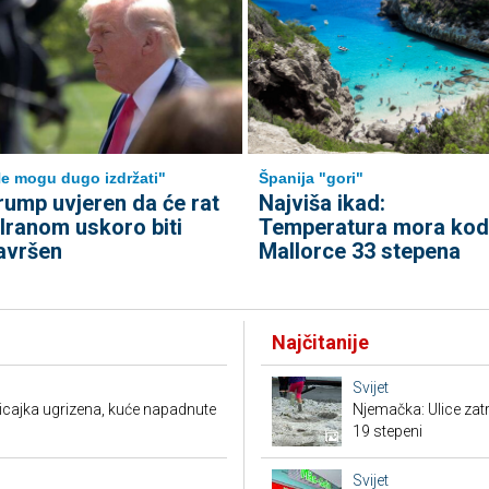
e mogu dugo izdržati"
Španija "gori"
rump uvjeren da će rat
Najviša ikad:
 Iranom uskoro biti
Temperatura mora kod
avršen
Mallorce 33 stepena
Najčitanije
Svijet
Policajka ugrizena, kuće napadnute
Njemačka: Ulice zat
19 stepeni
Svijet