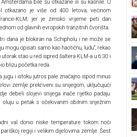
z Amsterdama bile su otkazane ili su kasnile. U
hol otkazano je više od 400 letova, većinom
rance-KLM, jer je zimsko vrijeme peti dan
ednom od glavnih evropskih tranzitnih čvorišta.
ri dana je blokiran na Schipholu i ne može se
ciju mogu opisati samo kao haotičnu, ludu", rekao
u utorak stao u red ispred šaltera KLM-a u 6:30 i
 bio blizu početka reda.
jugu i istoku jutros pale značajno ispod minus
jelovi zemlje prekriveni su snijegom, uključujući
je debeli slojevi snijega inače rijetko padaju.
 oluju u petak s očekivanim obilnim snježnim
ladni val donio niske temperature tokom noći
pariškoj regiji i velikim dijelovima zemlje. Šest