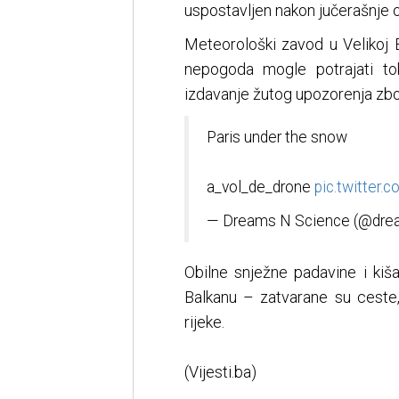
uspostavljen nakon jučerašnje 
Meteorološki zavod u Velikoj B
nepogoda mogle potrajati to
izdavanje žutog upozorenja zbog
Paris under the snow
a_vol_de_drone
pic.twitter
— Dreams N Science (@dr
Obilne snježne padavine i kiš
Balkanu – zatvarane su ceste,
rijeke.
(Vijesti.ba)