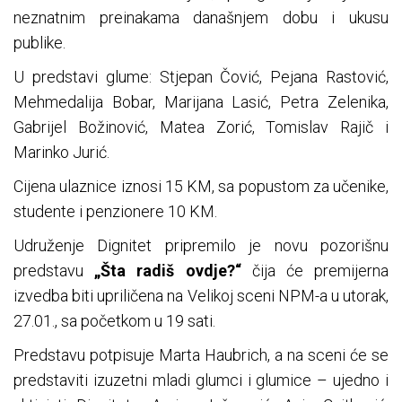
neznatnim preinakama današnjem dobu i ukusu
publike.
U predstavi glume: Stjepan Čović, Pejana Rastović,
Mehmedalija Bobar, Marijana Lasić, Petra Zelenika,
Gabrijel Božinović, Matea Zorić, Tomislav Rajič i
Marinko Jurić.
Cijena ulaznice iznosi 15 KM, sa popustom za učenike,
studente i penzionere 10 KM.
Udruženje Dignitet pripremilo je novu pozorišnu
predstavu
„Šta radiš ovdje?“
čija će premijerna
izvedba biti upriličena na Velikoj sceni NPM-a u utorak,
27.01., sa početkom u 19 sati.
Predstavu potpisuje Marta Haubrich, a na sceni će se
predstaviti izuzetni mladi glumci i glumice – ujedno i