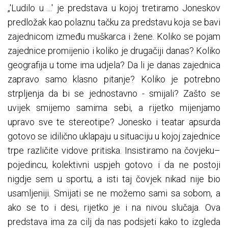
„'Ludilo u ...' je predstava u kojoj tretiramo Joneskov
predložak kao polaznu tačku za predstavu koja se bavi
zajednicom između muškarca i žene. Koliko se pojam
zajednice promijenio i koliko je drugačiji danas? Koliko
geografija u tome ima udjela? Da li je danas zajednica
zapravo samo klasno pitanje? Koliko je potrebno
strpljenja da bi se jednostavno - smijali? Zašto se
uvijek smijemo samima sebi, a rijetko mijenjamo
upravo sve te stereotipe? Jonesko i teatar apsurda
gotovo se idilično uklapaju u situaciju u kojoj zajednice
trpe različite vidove pritiska. Insistiramo na čovjeku–
pojedincu, kolektivni uspjeh gotovo i da ne postoji
nigdje sem u sportu, a isti taj čovjek nikad nije bio
usamljeniji. Smijati se ne možemo sami sa sobom, a
ako se to i desi, rijetko je i na nivou slučaja. Ova
predstava ima za cilj da nas podsjeti kako to izgleda