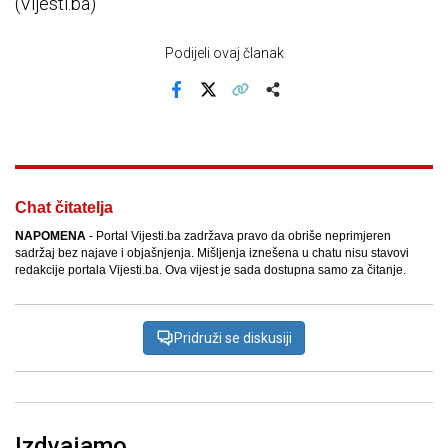
(Vijesti.ba)
Podijeli ovaj članak
Facebook
X
Kopiraj link
Više
Chat čitatelja
NAPOMENA
- Portal Vijesti.ba zadržava pravo da obriše neprimjeren
sadržaj bez najave i objašnjenja. Mišljenja iznešena u chatu nisu stavovi
redakcije portala Vijesti.ba. Ova vijest je sada dostupna samo za čitanje.
Pridruži se diskusiji
Izdvajamo