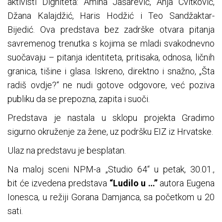
aktivisti Digniteta: Amina Jašarević, Anja Cvitković,
Džana Kalajdžić, Haris Hodžić i Teo Sandžaktar-
Bijedić. Ova predstava bez zadrške otvara pitanja
savremenog trenutka s kojima se mladi svakodnevno
suočavaju – pitanja identiteta, pritisaka, odnosa, ličnih
granica, tišine i glasa. Iskreno, direktno i snažno, „Šta
radiš ovdje?“ ne nudi gotove odgovore, već poziva
publiku da se prepozna, zapita i suoči.
Predstava je nastala u sklopu projekta Gradimo
sigurno okruženje za žene, uz podršku EIZ iz Hrvatske.
Ulaz na predstavu je besplatan.
Na maloj sceni NPM-a „Studio 64“ u petak, 30.01.,
bit će izvedena predstava
“Ludilo u …”
autora Eugena
Ionesca, u režiji Gorana Damjanca, sa početkom u 20
sati.