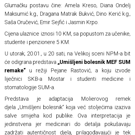
Glumačku postavu čine: Amela Kreso, Diana Ondelj
Maksumić k.g., Dragana Matrak Bukvić, Dino Kerić k.g.,
Saša Oručević, Emir Sejfić i Jasmin Krpo.
Cijena ulaznice iznosi 10 KM, sa popustom za učenike,
studente i penzionere 5 KM.
U utorak, 20.01., u 20 sati, na Velikoj sceni NPM-a bit
će odigrana predstava
„Umišljeni bolesnik MEF SUM
remake“
u režiji Pejane Rastović, a koju izvode
liječnici SKB-a Mostar i studenti medicine i
stomatologije SUM-a.
Predstava je adaptacija Molierovog remek
djela „Umišljeni bolesnik“ koja već stoljećima izaziva
salve smijeha kod publike. Ova interpretacija je
jedinstvena jer medicinari do detalja pokušavaju
zadržati autentičnost djela, prilagođavajući je tek