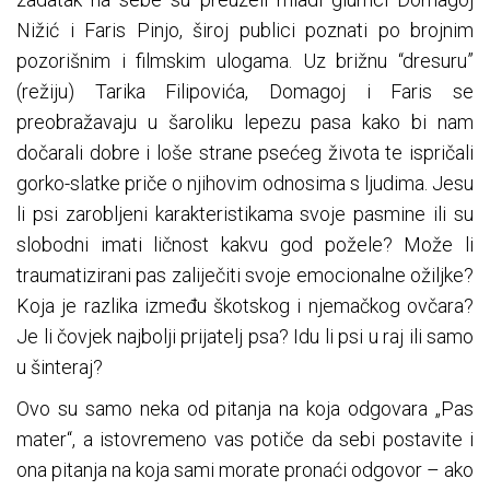
Nižić i Faris Pinjo, široj publici poznati po brojnim
pozorišnim i filmskim ulogama. Uz brižnu “dresuru”
(režiju) Tarika Filipovića, Domagoj i Faris se
preobražavaju u šaroliku lepezu pasa kako bi nam
dočarali dobre i loše strane psećeg života te ispričali
gorko-slatke priče o njihovim odnosima s ljudima. Jesu
li psi zarobljeni karakteristikama svoje pasmine ili su
slobodni imati ličnost kakvu god požele? Može li
traumatizirani pas zaliječiti svoje emocionalne ožiljke?
Koja je razlika između škotskog i njemačkog ovčara?
Je li čovjek najbolji prijatelj psa? Idu li psi u raj ili samo
u šinteraj?
Ovo su samo neka od pitanja na koja odgovara „Pas
mater“, a istovremeno vas potiče da sebi postavite i
ona pitanja na koja sami morate pronaći odgovor – ako