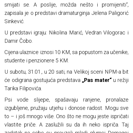
smijati se. A poslije, možda nešto i promijeniti“,
zapisala je o predstavi dramaturginja Jelena Paligorić
Sinkević.
U predstavi igraju: Nikolina Marić, Vedran Vilogorac i
Damir Čobo.
Cijena ulaznice iznosi 10 KM, sa popustom za učenike,
studente i penzionere 5 KM.
U subotu, 31.01., u 20 sati, na Velikoj sceni NPM-a bit
će odigrana gostujuća predstava
„Pas mater“
u režiji
Tarika Filipovića.
Psi vode slijepe, spašavaju ranjene, pronalaze
izgubljene, pružaju utjehu i donose radost. Mogu sve
to – i još mnogo više. Ono što ne mogu jeste ispričati
vlastite priče. A zaslužili su da ih neko ispriča. Taj
zadatak na sebe su preuzeli mladi glumci Domagoj