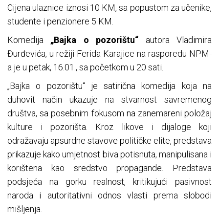
Cijena ulaznice iznosi 10 KM, sa popustom za učenike,
studente i penzionere 5 KM.
Komedija
„Bajka o pozorištu“
autora Vladimira
Đurđevića, u režiji Ferida Karajice na rasporedu NPM-
a je u petak, 16.01., sa početkom u 20 sati.
„Bajka o pozorištu“ je satirična komedija koja na
duhovit način ukazuje na stvarnost savremenog
društva, sa posebnim fokusom na zanemareni položaj
kulture i pozorišta. Kroz likove i dijaloge koji
odražavaju apsurdne stavove političke elite, predstava
prikazuje kako umjetnost biva potisnuta, manipulisana i
korištena kao sredstvo propagande. Predstava
podsjeća na gorku realnost, kritikujući pasivnost
naroda i autoritativni odnos vlasti prema slobodi
mišljenja.