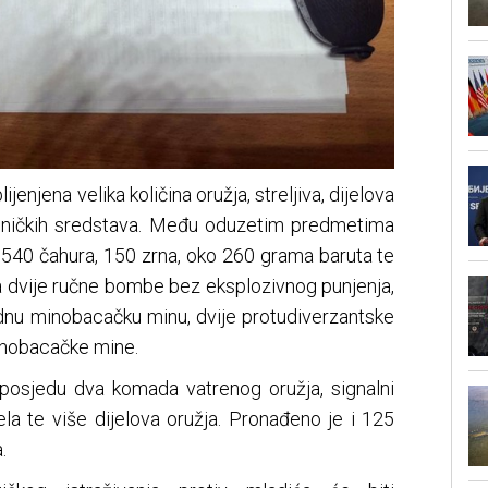
jenjena velika količina oružja, streljiva, dijelova
tehničkih sredstava. Među oduzetim predmetima
, 540 čahura, 150 zrna, oko 260 grama baruta te
ašla dvije ručne bombe bez eksplozivnog punjenja,
ednu minobacačku minu, dvije protudiverzantske
minobacačke mine.
 posjedu dva komada vatrenog oružja, signalni
jela te više dijelova oružja. Pronađeno je i 125
.