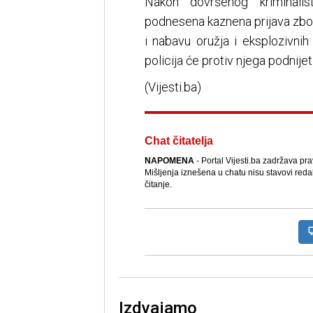
Nakon dovršenog kriminalist
podnesena kaznena prijava zbo
i nabavu oružja i eksplozivnih
policija će protiv njega podnije
(Vijesti.ba)
Chat čitatelja
NAPOMENA
- Portal Vijesti.ba zadržava pr
Mišljenja iznešena u chatu nisu stavovi reda
čitanje.
Izdvajamo