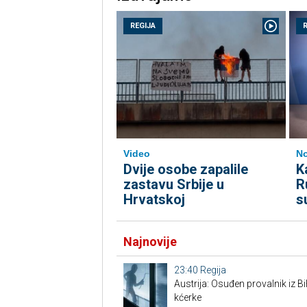
REGIJA
Video
No
Dvije osobe zapalile
K
zastavu Srbije u
R
Hrvatskoj
s
Najnovije
23:40
Regija
Austrija: Osuđen provalnik iz BiH
kćerke