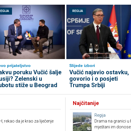
REGIJA
REGIJA
vo prijateljstvo
Slijede izbori
akvu poruku Vučić šalje
Vučić najavio ostavku,
usiji? Zelenski u
govorio i o posjeti
ubotu stiže u Beograd
Trumpa Srbiji
Najčitanije
Regija
, rekao da je krao za liječenje
Drama na granici u 
mještani im donose