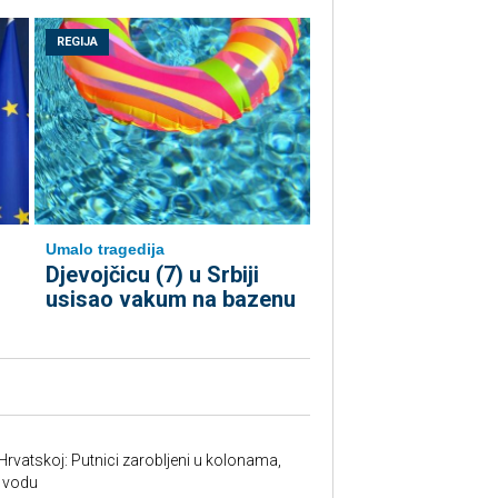
REGIJA
Umalo tragedija
Djevojčicu (7) u Srbiji
usisao vakum na bazenu
Hrvatskoj: Putnici zarobljeni u kolonama,
 vodu