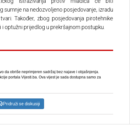
ičkog istraživanja protiv mladića će biti
g sumnje na nedozvoljeno posjedovanje, izradu
 tvari. Također, zbog posjedovanja pirotehnike
ti i optužni prijedlog u prekršajnom postupku.
avo da obriše neprimjeren sadržaj bez najave i objašnjenja.
kcije portala Vijesti.ba. Ova vijest je sada dostupna samo za
Pridruži se diskusiji