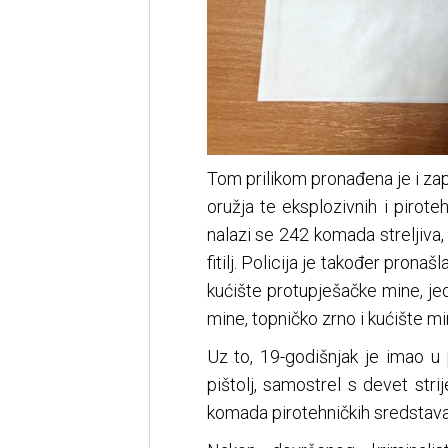
Tom prilikom pronađena je i zapli
oružja te eksplozivnih i piro
nalazi se 242 komada streljiva
fitilj. Policija je također pron
kućište protupješačke mine, j
mine, topničko zrno i kućište 
Uz to, 19-godišnjak je imao u
pištolj, samostrel s devet stri
komada pirotehničkih sredstava