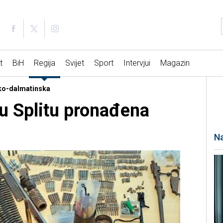
t
BiH
Regija
Svijet
Sport
Intervjui
Magazin
sko-dalmatinska
 u Splitu pronađena
Na