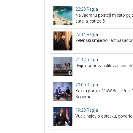
22:20
Regija
Na Jadranu postoji mjesto gdje
eura, a jesti za 5
22:14
Regija
Zelenski smijenio i ambasadore
21:42
Regija
Dvije osobe zapalile zastavu Sr
20:00
Regija
Kakvu poruku Vučić šalje Rusiji
Beograd
19:20
Regija
Vučić najavio ostavku, govorio 