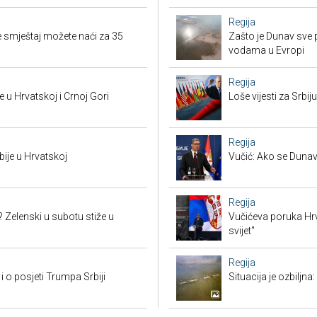
Regija
 smještaj možete naći za 35
Zašto je Dunav sve p
vodama u Evropi
Regija
 u Hrvatskoj i Crnoj Gori
Loše vijesti za Srb
Regija
bije u Hrvatskoj
Vučić: Ako se Dunav
Regija
? Zelenski u subotu stiže u
Vučićeva poruka Hrvat
svijet"
Regija
i o posjeti Trumpa Srbiji
Situacija je ozbiljna