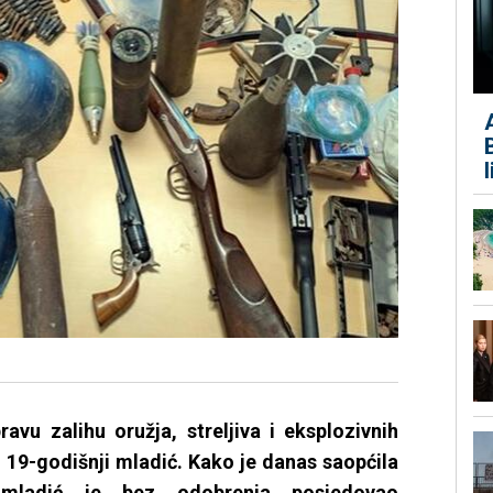
pravu zalihu oružja, streljiva i eksplozivnih
i 19-godišnji mladić. Kako je danas saopćila
, mladić je bez odobrenja posjedovao