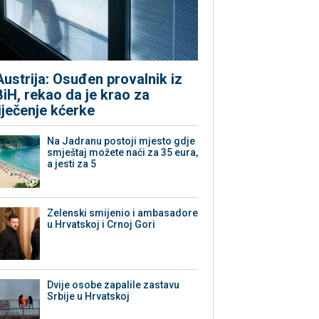
Austrija: Osuđen provalnik iz
BiH, rekao da je krao za
liječenje kćerke
Na Jadranu postoji mjesto gdje
smještaj možete naći za 35 eura,
a jesti za 5
Zelenski smijenio i ambasadore
u Hrvatskoj i Crnoj Gori
Dvije osobe zapalile zastavu
Srbije u Hrvatskoj