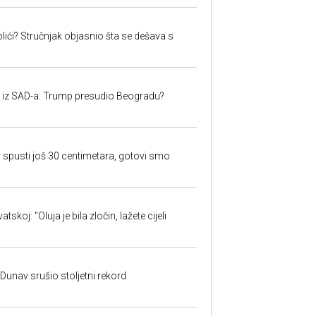
lići? Stručnjak objasnio šta se dešava s
iju iz SAD-a: Trump presudio Beogradu?
 spusti još 30 centimetara, gotovi smo
skoj: "Oluja je bila zločin, lažete cijeli
: Dunav srušio stoljetni rekord