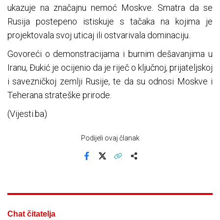
ukazuje na značajnu nemoć Moskve. Smatra da se
Rusija postepeno istiskuje s tačaka na kojima je
projektovala svoj uticaj ili ostvarivala dominaciju.
Govoreći o demonstracijama i burnim dešavanjima u
Iranu, Đukić je ocijenio da je riječ o ključnoj, prijateljskoj
i savezničkoj zemlji Rusije, te da su odnosi Moskve i
Teherana strateške prirode.
(Vijesti.ba)
Podijeli ovaj članak
Facebook
X
Kopiraj link
Više
Chat čitatelja