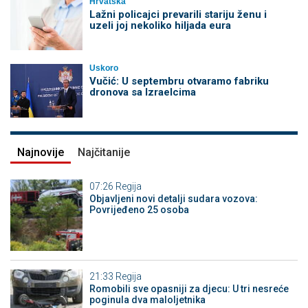
Hrvatska
Lažni policajci prevarili stariju ženu i
uzeli joj nekoliko hiljada eura
Uskoro
Vučić: U septembru otvaramo fabriku
dronova sa Izraelcima
Najnovije
Najčitanije
07:26
Regija
Objavljeni novi detalji sudara vozova:
Povrijeđeno 25 osoba
21:33
Regija
Romobili sve opasniji za djecu: U tri nesreće
poginula dva maloljetnika