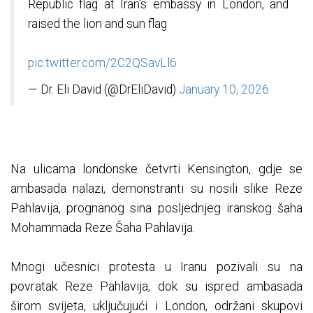
Republic flag at Iran's embassy in London, and
raised the lion and sun flag
pic.twitter.com/2C2QSavLl6
— Dr. Eli David (@DrEliDavid)
January 10, 2026
Na ulicama londonske četvrti Kensington, gdje se
ambasada nalazi, demonstranti su nosili slike Reze
Pahlavija, prognanog sina posljednjeg iranskog šaha
Mohammada Reze Šaha Pahlavija.
Mnogi učesnici protesta u Iranu pozivali su na
povratak Reze Pahlavija, dok su ispred ambasada
širom svijeta, uključujući i London, održani skupovi