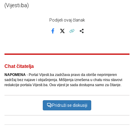
(Vijesti.ba)
Podijeli ovaj članak
Facebook
X
Kopiraj link
Više
Chat čitatelja
NAPOMENA
- Portal Vijesti.ba zadržava pravo da obriše neprimjeren
sadržaj bez najave i objašnjenja. Mišljenja iznešena u chatu nisu stavovi
redakcije portala Vijesti.ba. Ova vijest je sada dostupna samo za čitanje.
Pridruži se diskusiji