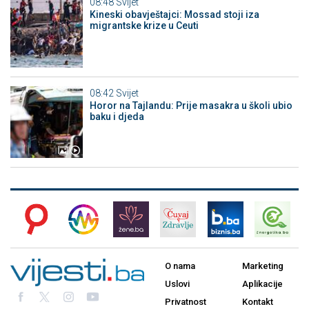
08:48
Svijet
Kineski obavještajci: Mossad stoji iza
migrantske krize u Ceuti
08:42
Svijet
Horor na Tajlandu: Prije masakra u školi ubio
baku i djeda
O nama
Marketing
Uslovi
Aplikacije
Privatnost
Kontakt