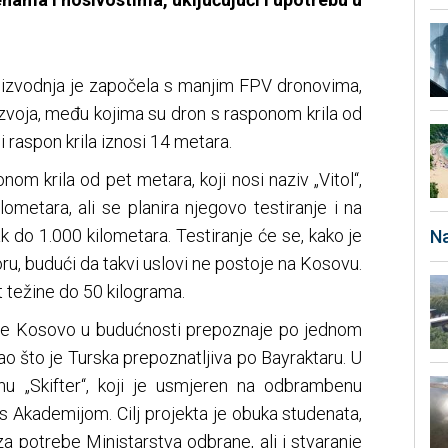
izvodnja je započela s manjim FPV dronovima,
azvoja, među kojima su dron s rasponom krila od
i raspon krila iznosi 14 metara.
nom krila od pet metara, koji nosi naziv „Vitol“,
ometara, ali se planira njegovo testiranje i na
 do 1.000 kilometara. Testiranje će se, kako je
Na
oru, budući da takvi uslovi ne postoje na Kosovu.
 težine do 50 kilograma.
a se Kosovo u budućnosti prepoznaje po jednom
ao što je Turska prepoznatljiva po Bayraktaru. U
nu „Skifter“, koji je usmjeren na odbrambenu
ji s Akademijom. Cilj projekta je obuka studenata,
a potrebe Ministarstva odbrane, ali i stvaranje