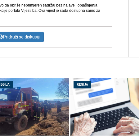
avo da obriše neprimjeren sadržaj bez najave i objašnjenja.
kcije portala Vijesti.ba. Ova vijest je sada dostupna samo za
Pridruži se diskusiji
REGIJA
REGIJA