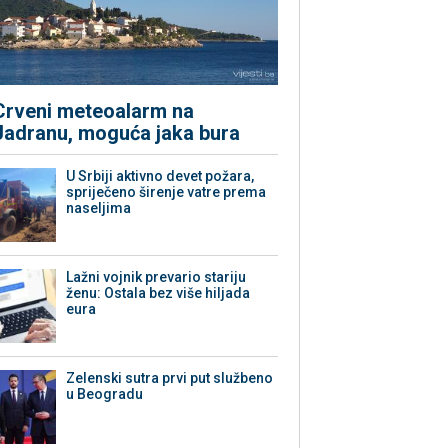
Crveni meteoalarm na
Jadranu, moguća jaka bura
U Srbiji aktivno devet požara,
spriječeno širenje vatre prema
naseljima
Lažni vojnik prevario stariju
ženu: Ostala bez više hiljada
eura
Zelenski sutra prvi put službeno
u Beogradu