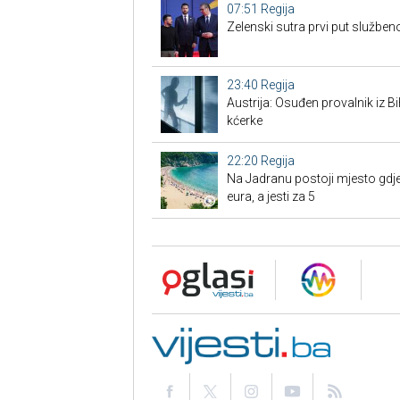
07:51
Regija
Zelenski sutra prvi put službe
23:40
Regija
Austrija: Osuđen provalnik iz BiH
kćerke
22:20
Regija
Na Jadranu postoji mjesto gdje
eura, a jesti za 5