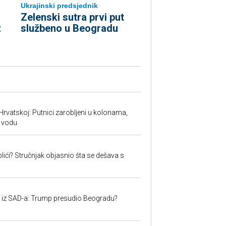
Ukrajinski predsjednik
Zelenski sutra prvi put
z
službeno u Beogradu
Hrvatskoj: Putnici zarobljeni u kolonama,
 vodu
lići? Stručnjak objasnio šta se dešava s
iju iz SAD-a: Trump presudio Beogradu?