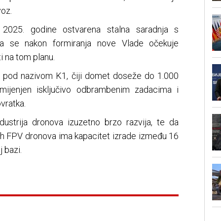
voz.
2025. godine ostvarena stalna saradnja s
da se nakon formiranja nove Vlade očekuje
ti na tom planu.
on pod nazivom K1, čiji domet doseže do 1.000
amijenjen isključivo odbrambenim zadacima i
vratka.
dustrija dronova izuzetno brzo razvija, te da
jih FPV dronova ima kapacitet izrade između 16
 bazi.