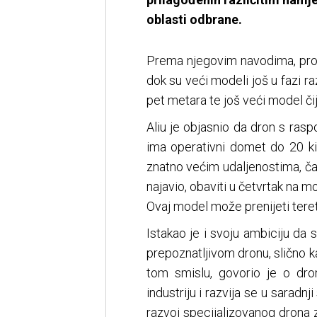
oblasti odbrane.
Prema njegovim navodima, pro
dok su veći modeli još u fazi r
pet metara te još veći model čij
Aliu je objasnio da dron s raspo
ima operativni domet do 20 kil
znatno većim udaljenostima, čak
najavio, obaviti u četvrtak na m
Ovaj model može prenijeti teret
Istakao je i svoju ambiciju d
prepoznatljivom dronu, slično k
tom smislu, govorio je o dro
industriju i razvija se u saradn
razvoj specijalizovanog drona z