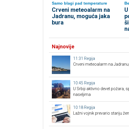
Samo blagi pad temperature
B
Crveni meteoalarm na
U
Jadranu, moguća jaka
p
bura
š
n
Najnovije
11:31
Regija
Crveni meteoalarm na Jadranu
10:45
Regija
U Srbiji aktivno devet požara, s
naseljima
10:18
Regija
Lažni vojnik prevario stariju žen