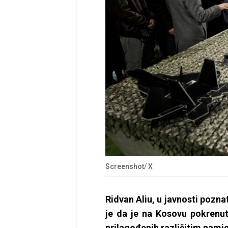
Screenshot/ X
Ridvan Aliu, u javnosti pozn
je da je na Kosovu pokrenuta
prilagođenih različitim namje