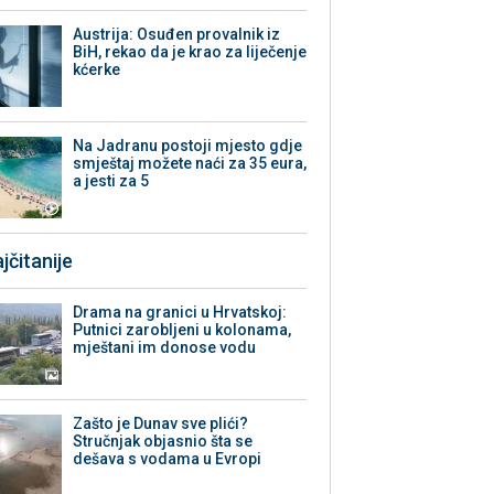
Austrija: Osuđen provalnik iz
BiH, rekao da je krao za liječenje
kćerke
Na Jadranu postoji mjesto gdje
smještaj možete naći za 35 eura,
a jesti za 5
jčitanije
Drama na granici u Hrvatskoj:
Putnici zarobljeni u kolonama,
mještani im donose vodu
Zašto je Dunav sve plići?
Stručnjak objasnio šta se
dešava s vodama u Evropi