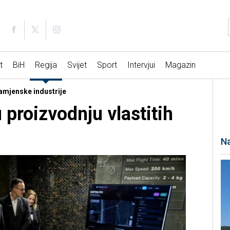
t
BiH
Regija
Svijet
Sport
Intervjui
Magazin
namjenske industrije
proizvodnju vlastitih
Na