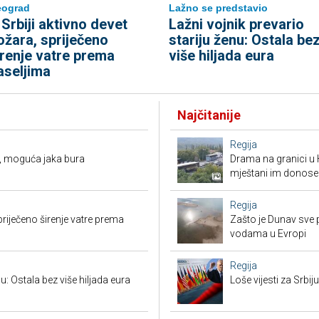
eograd
Lažno se predstavio
 Srbiji aktivno devet
Lažni vojnik prevario
ožara, spriječeno
stariju ženu: Ostala be
irenje vatre prema
više hiljada eura
aseljima
Najčitanije
Regija
, moguća jaka bura
Drama na granici u 
mještani im donose
Regija
priječeno širenje vatre prema
Zašto je Dunav sve p
vodama u Evropi
Regija
u: Ostala bez više hiljada eura
Loše vijesti za Srb