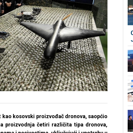
at kao kosovski proizvođač dronova, saopćio
 proizvodnja četiri različita tipa dronova,
nama i nosivostima, uključujući i upotrebu u