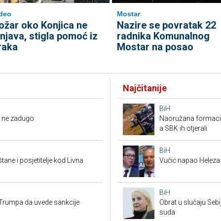
deo
Mostar
ožar oko Konjica ne
Nazire se povratak 22
enjava, stigla pomoć iz
radnika Komunalnog
raka
Mostar na posao
Najčitanije
BiH
li ne zadugo
Naoružana formacija
a SBK ih otjerali
BiH
tane i posjetitelje kod Livna
Vučić napao Heleza:
BiH
Trumpa da uvede sankcije
Obrat u slučaju Seb
suda