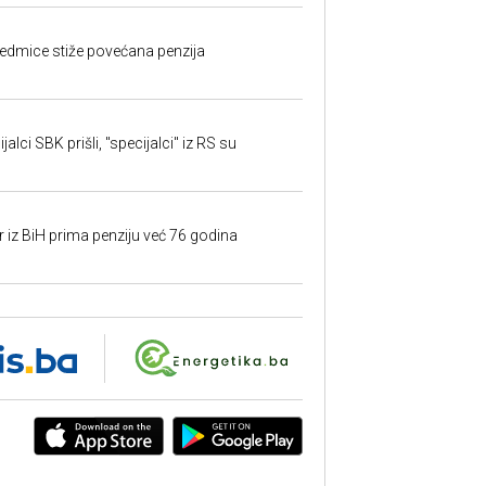
edmice stiže povećana penzija
alci SBK prišli, "specijalci" iz RS su
r iz BiH prima penziju već 76 godina