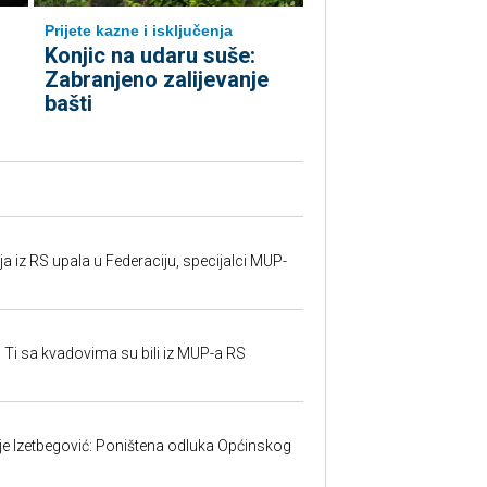
Prijete kazne i isključenja
Konjic na udaru suše:
Zabranjeno zalijevanje
bašti
 iz RS upala u Federaciju, specijalci MUP-
 Ti sa kvadovima su bili iz MUP-a RS
ije Izetbegović: Poništena odluka Općinskog