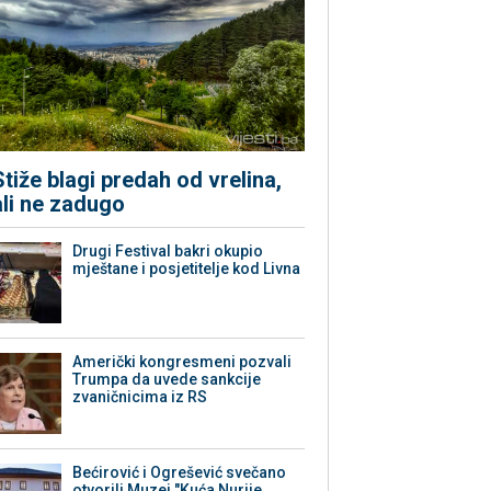
Stiže blagi predah od vrelina,
ali ne zadugo
Drugi Festival bakri okupio
mještane i posjetitelje kod Livna
Američki kongresmeni pozvali
Trumpa da uvede sankcije
zvaničnicima iz RS
Bećirović i Ogrešević svečano
otvorili Muzej "Kuća Nurije