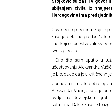
Stojković su za FTV govorili 
ubijanjem civila iz snajp
Hercegovine ima predsjednik 
Govoreći o predmetu koji je pr
kako je detaljno predao "vrlo d
ljudi koji su učestvovali, svjedo
sve izgledalo.
- Ono što sam uputio u tuži
učestvovanju Aleksandra Vučića
je bio, dakle da je u kritično vr
Uputio sam im vrlo dobro opisan
Aleksandar Vučić, a koja je prir
ovdje na Jevrejskom groblju
safarijima. Dakle, kako je to izg