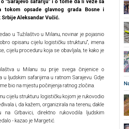
o "Sarajevo safariju" i o tome da li veze sa
era tokom opsade glavnog grada Bosne i
Srbije Aleksandar Vučić.
edao u Tužilaštvo u Milanu, novinar je pojasnio
obro opisanu cijelu logističku strukturu", imena
ke, cijelu proceduru koja se obavljala, te kako je
laštva u Milanu su prije svega činjenice o
 u ljudskim safarijima u ratnom Sarajevu. Gdje
Na
ijeme bio na mjestu počinjenja ratnog zločina.
u cijelu strukturu logističku kojom je rukovodio
eđivala i, da kažem, organizirala na terenu, dakle
 na Grbavici, direktno rukovodila ljudskim
ledalo - kazao je Margetić.