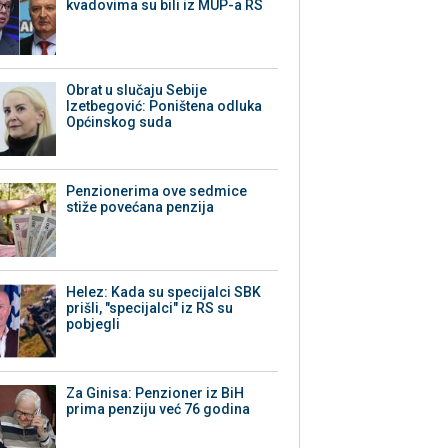
kvadovima su bili iz MUP-a RS
Obrat u slučaju Sebije
Izetbegović: Poništena odluka
Općinskog suda
Penzionerima ove sedmice
stiže povećana penzija
Helez: Kada su specijalci SBK
prišli, "specijalci" iz RS su
pobjegli
Za Ginisa: Penzioner iz BiH
prima penziju već 76 godina