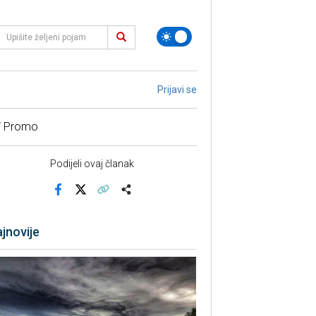
Prijavi se
/ Promo
Podijeli ovaj članak
Facebook
X
Kopiraj link
Više
jnovije