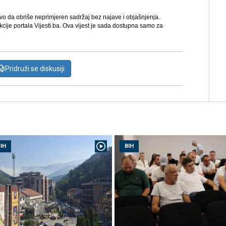
avo da obriše neprimjeren sadržaj bez najave i objašnjenja.
kcije portala Vijesti.ba. Ova vijest je sada dostupna samo za
Pridruži se diskusiji
IH
BIH