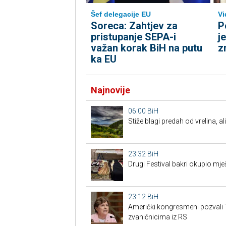
Šef delegacije EU
Vi
Soreca: Zahtjev za
P
pristupanje SEPA-i
j
važan korak BiH na putu
z
ka EU
Najnovije
06:00
BiH
Stiže blagi predah od vrelina, a
23:32
BiH
Drugi Festival bakri okupio mješ
23:12
BiH
Američki kongresmeni pozvali 
zvaničnicima iz RS