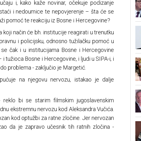
lučaju i, kako kaže novinar, očekuje podizanje
istaći i nedoumice te nepovjerenje – šta će se
traži pomoć te reakciju iz Bosne i Hercegovine?
koji način će bh. institucije reagirati u trenutku
 pravnu i policijsku, odnosno tužilačku pomoć u
 se čak i u institucijama Bosne i Hercegovine
i tužioca Bosne i Hercegovine, i ljudi u SIPA-i, i
i do problema - zaključio je Margetić.
pućuje na njegovu nervozu, istakao je dalje
 reklo bi se starim filmskim jugoslavenskim
ednu ekstremnu nervozu kod Aleksandra Vučića.
ozan kod optužbi za ratne zločine. Jer nervozan
zao da je zapravo učesnik tih ratnih zločina -