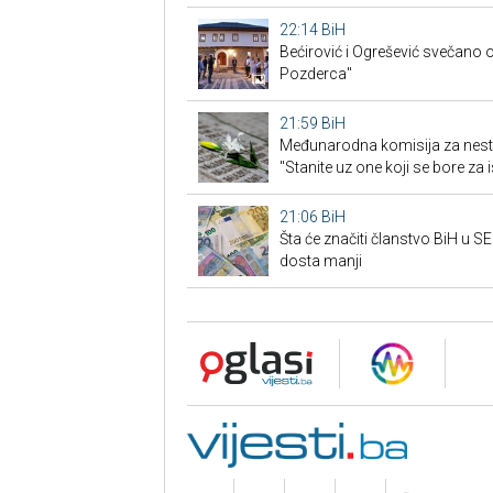
22:14
BiH
Bećirović i Ogrešević svečano o
Pozderca"
21:59
BiH
Međunarodna komisija za nest
"Stanite uz one koji se bore za i
21:06
BiH
Šta će značiti članstvo BiH u 
dosta manji