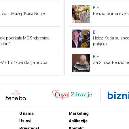
BiH
tvorili Muzej "Kuća Nurije
Penzionerima ove s
BiH
ale podržala MC Srebrenica:
Helez: Kada su specij
stinu"
pobjegli
BiH
SEPA? Troškovi slanja novca
Za Ginisa: Penzione
O nama
Marketing
Uslovi
Aplikacije
Privatnost
Kontakt