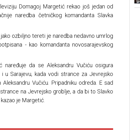
eleviziju Domagoj Margetić rekao još jedan od
ačnije naredba četničkog komandanta Slavka
jako ozbiljno tereti je naredba nedavno umrlog
, potpisana - kao komandanta novosarajevskog
ć naređuje da se Aleksandru Vučiću osigura
, i u Sarajevu, kada vodi strance za Jevrejsko
 Aleksandru Vučiću. Pripadniku odreda. E sad
 strance na Jevrejsko groblje, a da bi to Slavko
 kazao je Margetić.