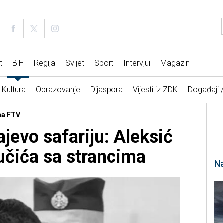
t
BiH
Regija
Svijet
Sport
Intervjui
Magazin
Kultura
Obrazovanje
Dijaspora
Vijesti iz ZDK
Događaji 
 na FTV
jevo safariju: Aleksić
učića sa strancima
Na