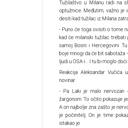
Tužilaštvo u Milanu radi na s
optužnice. Međutim, važno je 
desiti kad tužilac iz Milana za
- Puno će toga ovisiti o tome na 
kad će milanski tužilac trebati
samoj Bosni i Hercegovini. Tu
boje mnogi da će bit sabotaža – 
ljudi u OSA-i… I tu bi moglo doć
Reakcija Aleksandar Vučića u
novinar:
- Pa Laki je malo nervozan -
žargonom. To očito pokazuje j
A on najbolje zna zašto je nerv
je počinitelj. On je time poka
istakao je.