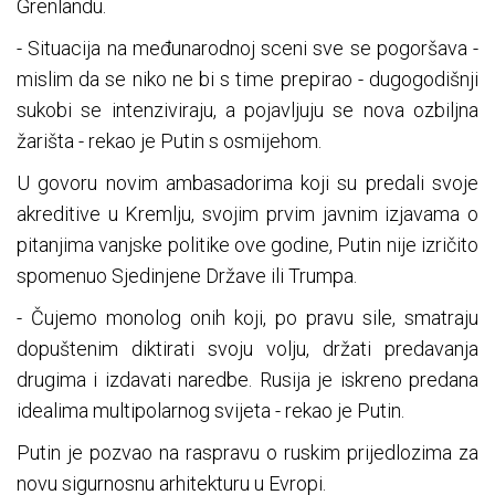
Grenlandu.
- Situacija na međunarodnoj sceni sve se pogoršava -
mislim da se niko ne bi s time prepirao - dugogodišnji
sukobi se intenziviraju, a pojavljuju se nova ozbiljna
žarišta - rekao je Putin s osmijehom.
U govoru novim ambasadorima koji su predali svoje
akreditive u Kremlju, svojim prvim javnim izjavama o
pitanjima vanjske politike ove godine, Putin nije izričito
spomenuo Sjedinjene Države ili Trumpa.
- Čujemo monolog onih koji, po pravu sile, smatraju
dopuštenim diktirati svoju volju, držati predavanja
drugima i izdavati naredbe. Rusija je iskreno predana
idealima multipolarnog svijeta - rekao je Putin.
Putin je pozvao na raspravu o ruskim prijedlozima za
novu sigurnosnu arhitekturu u Evropi.