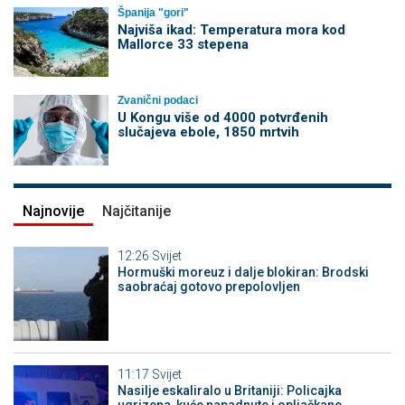
Španija "gori"
Najviša ikad: Temperatura mora kod
Mallorce 33 stepena
Zvanični podaci
U Kongu više od 4000 potvrđenih
slučajeva ebole, 1850 mrtvih
Najnovije
Najčitanije
12:26
Svijet
Hormuški moreuz i dalje blokiran: Brodski
saobraćaj gotovo prepolovljen
11:17
Svijet
Nasilje eskaliralo u Britaniji: Policajka