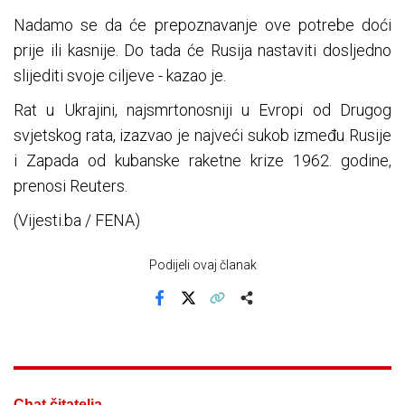
Nadamo se da će prepoznavanje ove potrebe doći
prije ili kasnije. Do tada će Rusija nastaviti dosljedno
slijediti svoje ciljeve - kazao je.
Rat u Ukrajini, najsmrtonosniji u Evropi od Drugog
svjetskog rata, izazvao je najveći sukob između Rusije
i Zapada od kubanske raketne krize 1962. godine,
prenosi Reuters.
(Vijesti.ba / FENA)
Podijeli ovaj članak
Facebook
X
Kopiraj link
Više
Chat čitatelja