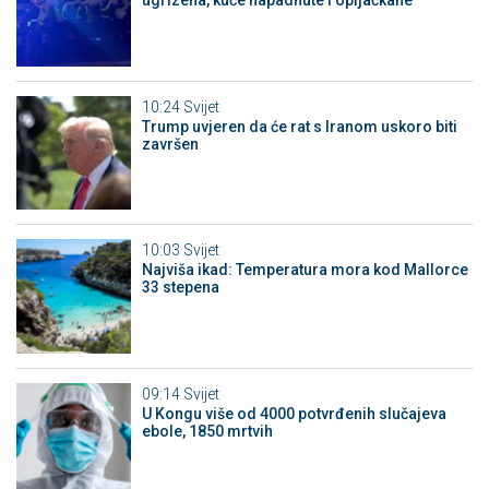
ugrizena, kuće napadnute i opljačkane
10:24
Svijet
Trump uvjeren da će rat s Iranom uskoro biti
završen
10:03
Svijet
Najviša ikad: Temperatura mora kod Mallorce
33 stepena
09:14
Svijet
U Kongu više od 4000 potvrđenih slučajeva
ebole, 1850 mrtvih