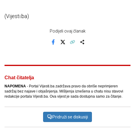
(Vijesti.ba)
Podijeli ovaj članak
Facebook
X
Kopiraj link
Više
Chat čitatelja
NAPOMENA
- Portal Vijesti.ba zadržava pravo da obriše neprimjeren
sadržaj bez najave i objašnjenja. Mišljenja iznešena u chatu nisu stavovi
redakcije portala Vijesti.ba. Ova vijest je sada dostupna samo za čitanje.
Pridruži se diskusiji