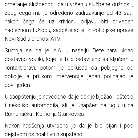
ometanje službenog lica u vršenju službene dužnosti,
zbog čega mu je određeno zadržavanje od 48 sati,
nakon čega će uz krivičnu prijavu biti priveden
nadležnom tužiocu, saopšteno je iz Policijske uprave
Novi Sad a prenosi ATV.
Sumnja se da je A.A. u naselju Detelinara ukrao
dostavno vozilo, koje je bilo ostavljeno sa ključem u
kontakt-bravi, potom je pokušao da pobjegne od
policije, a prilikom intervencije jedan policajac je
povrijeđen.
U saopštenju je navedeno da je dok je bježao - oštetio
i nekoliko automobila, ali je uhapšen na uglu ulica
Rumenačka i Kornelija Stankovića.
Nakon hapšenja utvrđeno je da je bio pijan i pod
dejstvom psihoaktivnih supstanci.