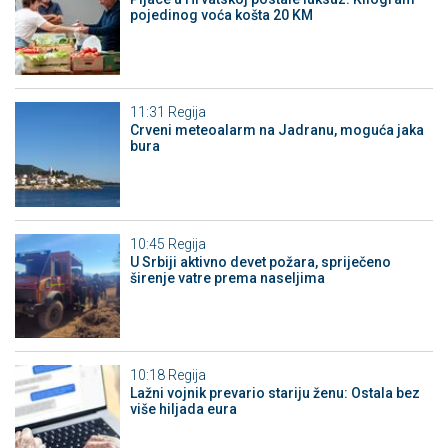
pojedinog voća košta 20 KM
11:31
Regija
Crveni meteoalarm na Jadranu, moguća jaka
bura
10:45
Regija
U Srbiji aktivno devet požara, spriječeno
širenje vatre prema naseljima
10:18
Regija
Lažni vojnik prevario stariju ženu: Ostala bez
više hiljada eura