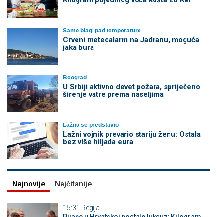
Kilogram pojedinog voća košta 20 KM
Samo blagi pad temperature
Crveni meteoalarm na Jadranu, moguća
jaka bura
Beograd
U Srbiji aktivno devet požara, spriječeno
širenje vatre prema naseljima
Lažno se predstavio
Lažni vojnik prevario stariju ženu: Ostala
bez više hiljada eura
Najnovije
Najčitanije
15:31
Regija
Pijace u Hrvatskoj postale luksuz: Kilogram