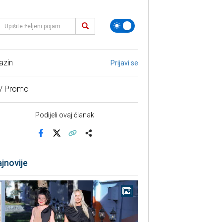
azin
Prijavi se
 / Promo
Podijeli ovaj članak
Facebook
X
Kopiraj link
Više
jnovije