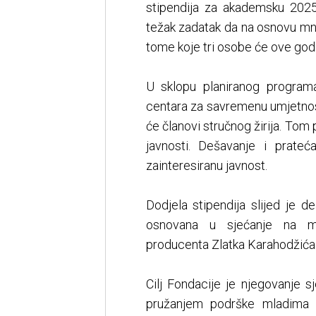
stipendija za akademsku 2025
težak zadatak da na osnovu mno
tome koje tri osobe će ove godin
U sklopu planiranog programa
centara za savremenu umjetnost 
će članovi stručnog žirija. Tom 
javnosti. Dešavanje i prate
zainteresiranu javnost.
Dodjela stipendija slijed je 
osnovana u sjećanje na m
producenta Zlatka Karahodžića
Cilj Fondacije je njegovanje sj
pružanjem podrške mladima k