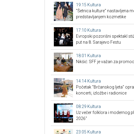
19:15
Kultura
"Šetnica kulture" nastavljena 
predstavljanjem kozmetike
17:10
Kultura
Evropski pozorišni spektakl sti
put na 8. Sarajevo Festu
18:01
Kultura
Nikšić: SFF je važan za promoc
14:14
Kultura
Početak "Brčanskog ljeta" opra
koncerti, izložbe i radionice
08:29
Kultura
Uz večer folklora i modernog p
2026"
23:05
Kultura