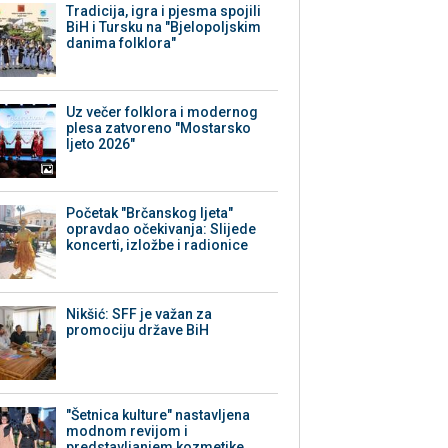
Tradicija, igra i pjesma spojili
BiH i Tursku na "Bjelopoljskim
danima folklora"
Uz večer folklora i modernog
plesa zatvoreno "Mostarsko
ljeto 2026"
Početak "Brčanskog ljeta"
opravdao očekivanja: Slijede
koncerti, izložbe i radionice
Nikšić: SFF je važan za
promociju države BiH
"Šetnica kulture" nastavljena
modnom revijom i
predstavljanjem kozmetike