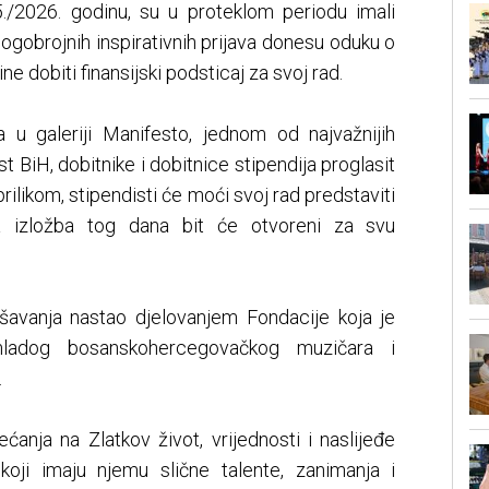
./2026. godinu, su u proteklom periodu imali
gobrojnih inspirativnih prijava donesu oduku o
e dobiti finansijski podsticaj za svoj rad.
 u galeriji Manifesto, jednom od najvažnijih
BiH, dobitnike i dobitnice stipendija proglasit
prilikom, stipendisti će moći svoj rad predstaviti
ća izložba tog dana bit će otvoreni za svu
dešavanja nastao djelovanjem Fondacije koja je
ladog bosanskohercegovačkog muzičara i
.
ećanja na Zlatkov život, vrijednosti i naslijeđe
oji imaju njemu slične talente, zanimanja i