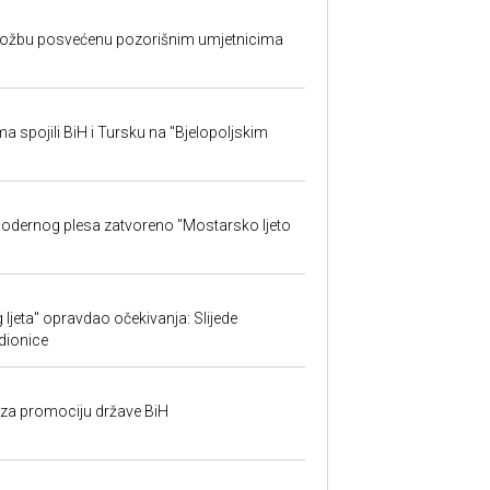
izložbu posvećenu pozorišnim umjetnicima
sma spojili BiH i Tursku na "Bjelopoljskim
 modernog plesa zatvoreno "Mostarsko ljeto
ljeta" opravdao očekivanja: Slijede
adionice
n za promociju države BiH