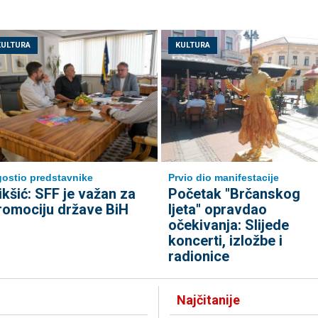
KULTURA
KULTURA
ostio predstavnike
Prvio dio manifestacije
ikšić: SFF je važan za
Početak "Brčanskog
romociju države BiH
ljeta" opravdao
očekivanja: Slijede
koncerti, izložbe i
radionice
Najčitanije