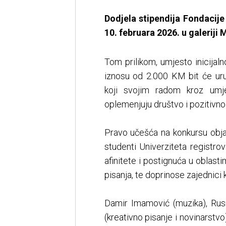
Dodjela stipendija Fondacije
10. februara 2026. u galeriji 
Tom prilikom, umjesto inicijaln
iznosu od 2.000 KM bit će uru
koji svojim radom kroz umje
oplemenjuju društvo i pozitivno 
Pravo učešća na konkursu obja
studenti Univerziteta registro
afinitete i postignuća u oblasti
pisanja, te doprinose zajednici 
Damir Imamović (muzika), Rusmi
(kreativno pisanje i novinarstvo