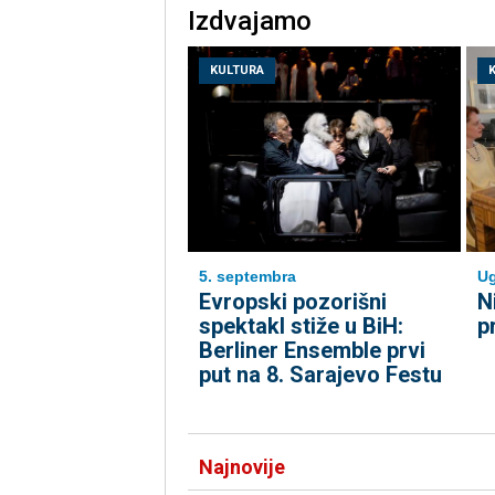
Izdvajamo
KULTURA
5. septembra
Ug
Evropski pozorišni
N
spektakl stiže u BiH:
p
Berliner Ensemble prvi
put na 8. Sarajevo Festu
Najnovije