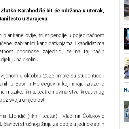
 Zlatko Karahodžić bit će održana u utorak,
Manifesto u Sarajevu.
o planirane dvije, tri stipendije u pojedinačnom
čene izabranim kandidatkinjama i kandidatima
tnost doprinose zajednici, te na taj način
djeluju na okolinu.
vljenom u oktobru 2025. imale su studentice i
vanih u Bosni i Hercegovini koji imaju izražene
Na
ma muzike, filma, teatra, novinarstva, kreativnog
kroz svoju umjetnost.
r Efendić (film i teatar) i Vladimir Čolaković
), članovi stručnog žirija za dodjelu jednokratnih