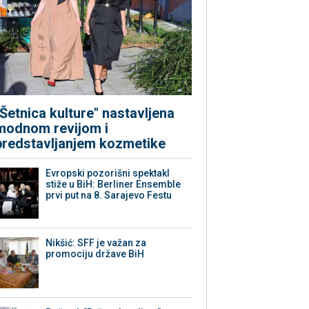
"Šetnica kulture" nastavljena
modnom revijom i
predstavljanjem kozmetike
Evropski pozorišni spektakl
stiže u BiH: Berliner Ensemble
prvi put na 8. Sarajevo Festu
Nikšić: SFF je važan za
promociju države BiH