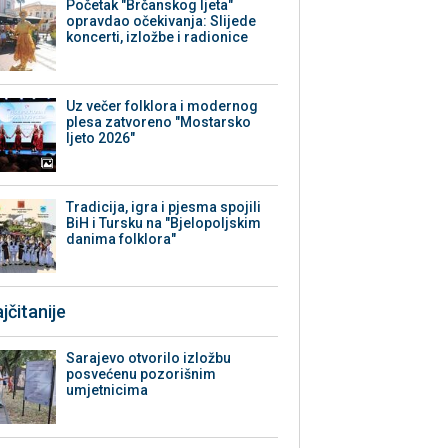
Početak "Brčanskog ljeta"
opravdao očekivanja: Slijede
koncerti, izložbe i radionice
Uz večer folklora i modernog
plesa zatvoreno "Mostarsko
ljeto 2026"
Tradicija, igra i pjesma spojili
BiH i Tursku na "Bjelopoljskim
danima folklora"
jčitanije
Sarajevo otvorilo izložbu
posvećenu pozorišnim
umjetnicima