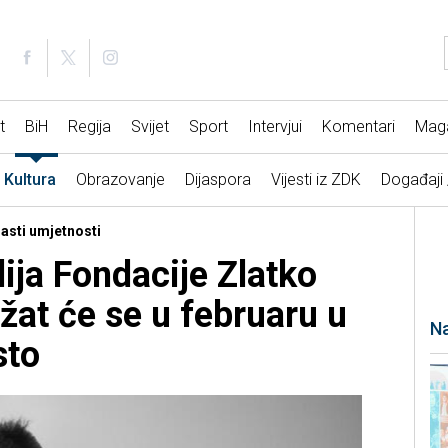
t
BiH
Regija
Svijet
Sport
Intervjui
Komentari
Mag
Kultura
Obrazovanje
Dijaspora
Vijesti iz ZDK
Događaji
lasti umjetnosti
ija Fondacije Zlatko
žat će se u februaru u
Na
sto