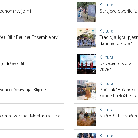
Kultura
modnom revijom i
Sarajevo otvorilo 
Kultura
že u BiH: Berliner Ensemble prvi
Tradicija, igra i pje
danima folklora"
Kultura
iju države BiH
Uz večer folklora i
2026"
Kultura
vdao očekivanja: Slijede
Početak "Brčanskog 
koncerti, izložbe i r
Kultura
lesa zatvoreno "Mostarsko ljeto
Nikšić: SFF je važa
Kultura