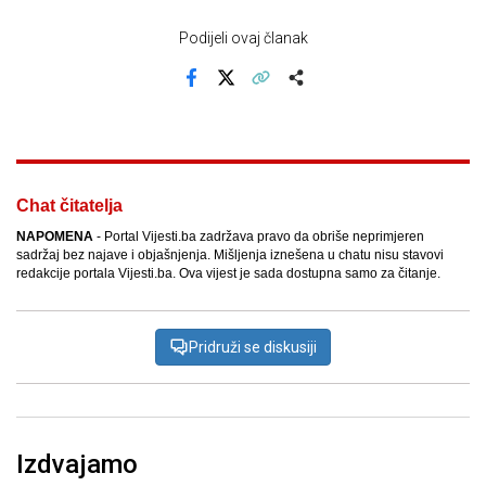
Podijeli ovaj članak
Facebook
X
Kopiraj link
Više
Chat čitatelja
NAPOMENA
- Portal Vijesti.ba zadržava pravo da obriše neprimjeren
sadržaj bez najave i objašnjenja. Mišljenja iznešena u chatu nisu stavovi
redakcije portala Vijesti.ba. Ova vijest je sada dostupna samo za čitanje.
Pridruži se diskusiji
Izdvajamo