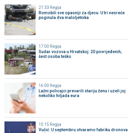
21:33
Regija
Romobili sve opasniji za djecu: U tri nesreće
poginula dva maloljetnika
17:00
Regija
Sudar vozova u Hrvatskoj: 20 povrijeđenih,
šest osoba teško
16:00
Regija
Lažni policajci prevarili stariju ženu i uzeli joj
nekoliko hiljada eura
15:15
Regija
Vučić: U septembru otvaramo fabriku dronova