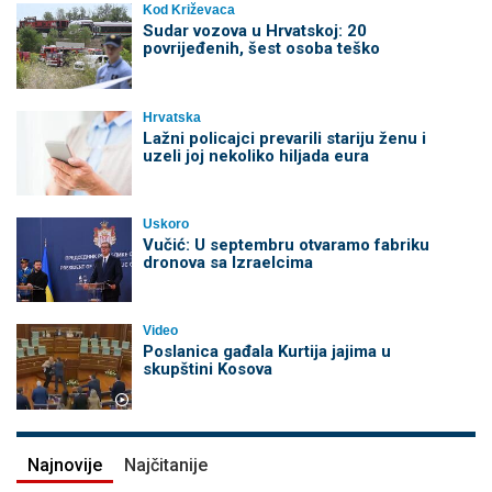
Kod Križevaca
Sudar vozova u Hrvatskoj: 20
povrijeđenih, šest osoba teško
Hrvatska
Lažni policajci prevarili stariju ženu i
uzeli joj nekoliko hiljada eura
Uskoro
Vučić: U septembru otvaramo fabriku
dronova sa Izraelcima
Video
Poslanica gađala Kurtija jajima u
skupštini Kosova
Najnovije
Najčitanije