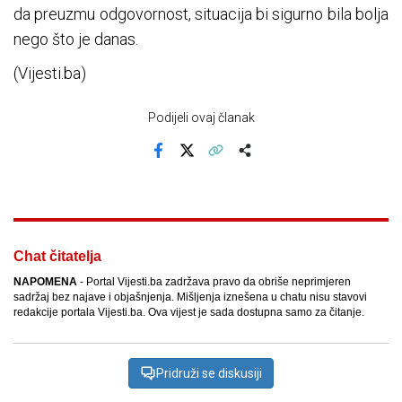
da preuzmu odgovornost, situacija bi sigurno bila bolja
nego što je danas.
(Vijesti.ba)
Podijeli ovaj članak
Facebook
X
Kopiraj link
Više
Chat čitatelja
NAPOMENA
- Portal Vijesti.ba zadržava pravo da obriše neprimjeren
sadržaj bez najave i objašnjenja. Mišljenja iznešena u chatu nisu stavovi
redakcije portala Vijesti.ba. Ova vijest je sada dostupna samo za čitanje.
Pridruži se diskusiji