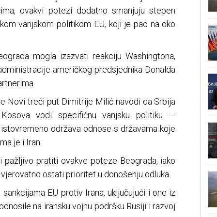
ečima, ovakvi potezi dodatno smanjuju stepen
čkom vanjskom politikom EU, koji je pao na oko
eograda mogla izazvati reakciju Washingtona,
administracije američkog predsjednika Donalda
rtnerima.
e Novi treći put Dimitrije Milić navodi da Srbija
 Kosova vodi specifičnu vanjsku politiku —
ali istovremeno održava odnose s državama koje
a je i Iran.
i pažljivo pratiti ovakve poteze Beograda, iako
vjerovatno ostati prioritet u donošenju odluka.
la sankcijama EU protiv Irana, uključujući i one iz
dnosile na iransku vojnu podršku Rusiji i razvoj