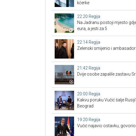
kćerke
22:20
Regija
Na Jadranu postoji mjesto gdje
eura, a jesti za 5
22:14
Regija
Zelenski smijenio i ambasadore
21:42
Regija
Dvije osobe zapalile zastavu Sr
20:00
Regija
Kakvu poruku Vučić šalje Rusiji
Beograd
19:20
Regija
Vučić najavio ostavku, govorio 