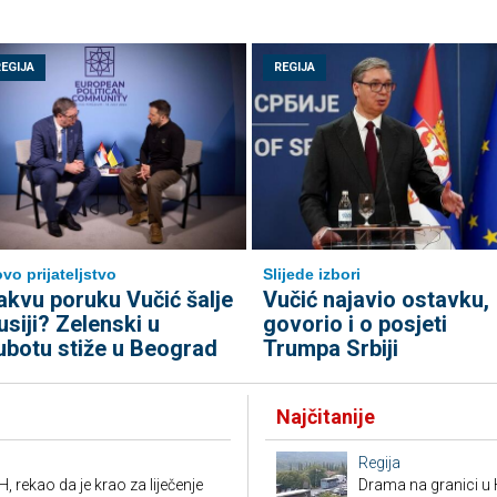
REGIJA
REGIJA
vo prijateljstvo
Slijede izbori
akvu poruku Vučić šalje
Vučić najavio ostavku,
usiji? Zelenski u
govorio i o posjeti
ubotu stiže u Beograd
Trumpa Srbiji
Najčitanije
Regija
, rekao da je krao za liječenje
Drama na granici u 