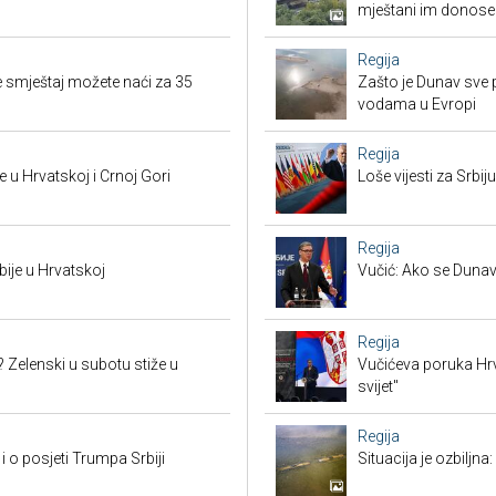
mještani im donose
Regija
 smještaj možete naći za 35
Zašto je Dunav sve p
vodama u Evropi
Regija
 u Hrvatskoj i Crnoj Gori
Loše vijesti za Srb
Regija
bije u Hrvatskoj
Vučić: Ako se Dunav
Regija
? Zelenski u subotu stiže u
Vučićeva poruka Hrvat
svijet"
Regija
i o posjeti Trumpa Srbiji
Situacija je ozbiljna