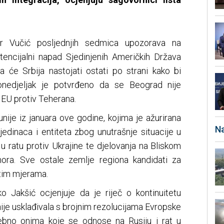
ar Vučić posljednjih sedmica upozorava na
encijalni napad Sjedinjenih Američkih Država
a će Srbija nastojati ostati po strani kako bi
ponedjeljak je potvrđeno da se Beograd nije
 EU protiv Teherana.
nije iz januara ove godine, kojima je ažurirana
Na
ojedinaca i entiteta zbog unutrašnje situacije u
i u ratu protiv Ukrajine te djelovanja na Bliskom
ora. Sve ostale zemlje regiona kandidati za
 tim mjerama.
ško Jakšić ocjenjuje da je riječ o kontinuitetu
e nije usklađivala s brojnim rezolucijama Evropske
osebno onima koje se odnose na Rusiju i rat u