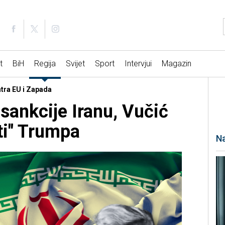
t
BiH
Regija
Svijet
Sport
Intervjui
Magazin
ntra EU i Zapada
 sankcije Iranu, Vučić
ti" Trumpa
Na