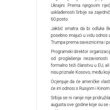
Ukrajini. Prema njegovim rij
usklađenosti Srbije sa zajedni
60 posto.
Jakšić smatra da bi odluka B
posebno imajući u vidu odnos 
Trumpa prema saveznicima i pa
Programski direktor organizacij
od proglašenja nezavisnosti
formalno teži članstvu u EU, 
nisu priznale Kosovo, među kojim
Ocjenjuje da će američke vlast
će im odnosi s Rusijom i Kinom 
Srbija se ni ranije nije pridruži
augusta ove godine koje su se o