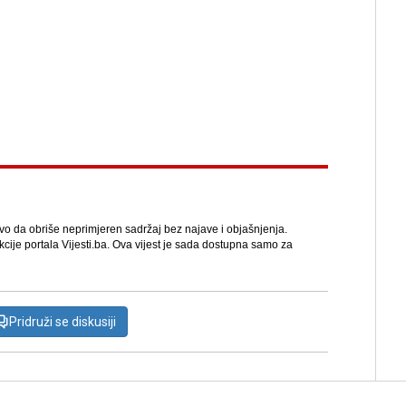
avo da obriše neprimjeren sadržaj bez najave i objašnjenja.
kcije portala Vijesti.ba. Ova vijest je sada dostupna samo za
Pridruži se diskusiji