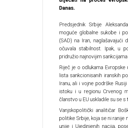
Danas.
Predsjednik Srbije Aleksand
moguće globalne sukobe i pot
(SAD) na Iran, naglašavajući d
očuvala stabilnost. Ipak, u 
pridružio najnovijim sankcijama
Riječ je o odlukama Evropske u
lista sankcionisanih iranskih p
Iranu, ali i vojne podrške Rusij
istoku i u regionu Crvenog m
članstvo u EU uskladile su se s
Vanjskopolitički analitičar Bo
politike Srbije, koja se ni ranij
unije i Ujedinjenih nacija, p