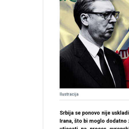
Ilustracija
Srbija se ponovo nije usklad
Irana, što bi moglo dodatno
utjecati na proces evropski