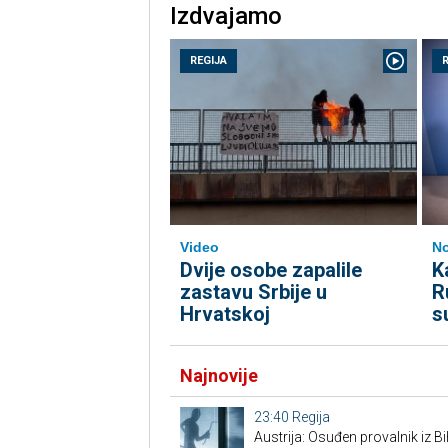
Izdvajamo
REGIJA
Video
No
Dvije osobe zapalile
K
zastavu Srbije u
R
Hrvatskoj
s
Najnovije
23:40
Regija
Austrija: Osuđen provalnik iz BiH