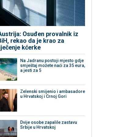
Austrija: Osuđen provalnik iz
BiH, rekao da je krao za
liječenje kćerke
Na Jadranu postoji mjesto gdje
smještaj možete naći za 35 eura,
a jesti za 5
Zelenski smijenio i ambasadore
u Hrvatskoj i Crnoj Gori
Dvije osobe zapalile zastavu
Srbije u Hrvatskoj