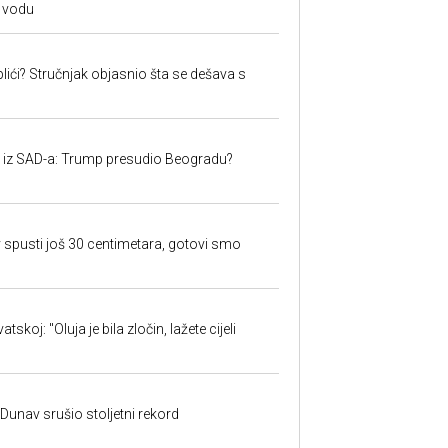
 vodu
lići? Stručnjak objasnio šta se dešava s
iju iz SAD-a: Trump presudio Beogradu?
 spusti još 30 centimetara, gotovi smo
skoj: "Oluja je bila zločin, lažete cijeli
: Dunav srušio stoljetni rekord