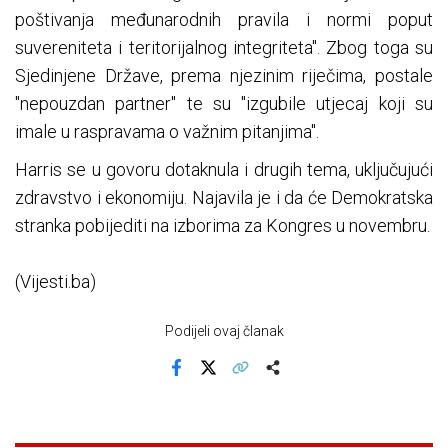
poštivanja međunarodnih pravila i normi poput
suvereniteta i teritorijalnog integriteta". Zbog toga su
Sjedinjene Države, prema njezinim riječima, postale
"nepouzdan partner" te su "izgubile utjecaj koji su
imale u raspravama o važnim pitanjima".
Harris se u govoru dotaknula i drugih tema, uključujući
zdravstvo i ekonomiju. Najavila je i da će Demokratska
stranka pobijediti na izborima za Kongres u novembru.
(Vijesti.ba)
Podijeli ovaj članak
Facebook
X
Kopiraj link
Više