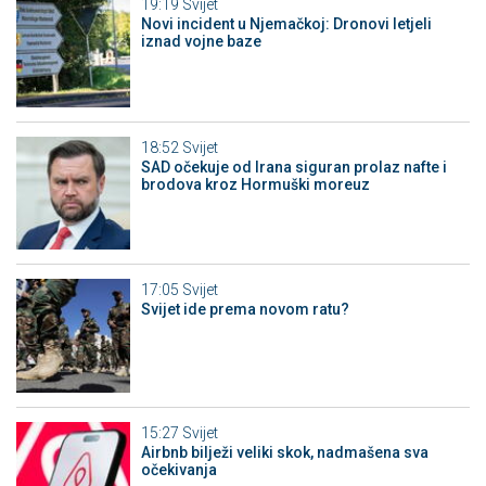
19:19
Svijet
Novi incident u Njemačkoj: Dronovi letjeli
iznad vojne baze
18:52
Svijet
SAD očekuje od Irana siguran prolaz nafte i
brodova kroz Hormuški moreuz
17:05
Svijet
Svijet ide prema novom ratu?
15:27
Svijet
Airbnb bilježi veliki skok, nadmašena sva
očekivanja