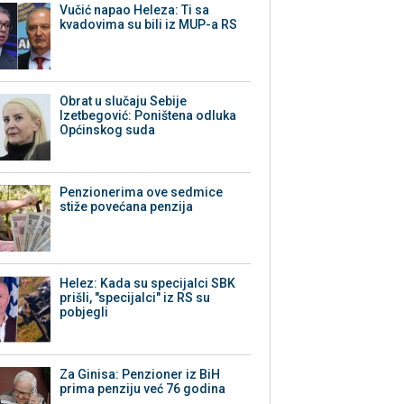
Vučić napao Heleza: Ti sa
kvadovima su bili iz MUP-a RS
Obrat u slučaju Sebije
Izetbegović: Poništena odluka
Općinskog suda
Penzionerima ove sedmice
stiže povećana penzija
Helez: Kada su specijalci SBK
prišli, "specijalci" iz RS su
pobjegli
Za Ginisa: Penzioner iz BiH
prima penziju već 76 godina