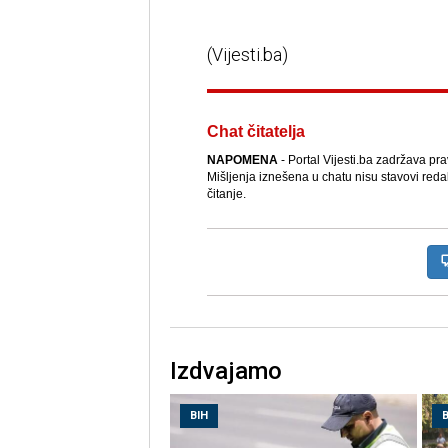
(Vijesti.ba)
Chat čitatelja
NAPOMENA
- Portal Vijesti.ba zadržava pr
Mišljenja iznešena u chatu nisu stavovi reda
čitanje.
Izdvajamo
BIH
B