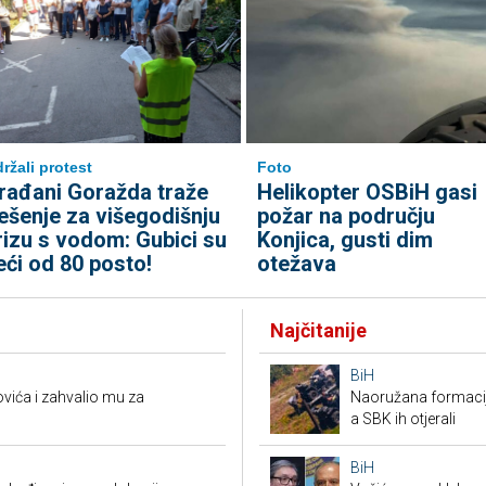
ržali protest
Foto
rađani Goražda traže
Helikopter OSBiH gasi
ješenje za višegodišnju
požar na području
rizu s vodom: Gubici su
Konjica, gusti dim
eći od 80 posto!
otežava
Najčitanije
BiH
ića i zahvalio mu za
Naoružana formacija
a SBK ih otjerali
BiH