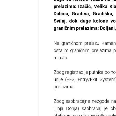
prelazima: Izačić, Velika K
Dubica, Gradina, Gradiška,
Svilaj, dok duge kolone vo
graničnim prelazima: Doljani, 
Na graničnom prelazu Kamens
ostalim graničnim prelazima 
minuta.
Zbog registracije putnika po n
unije (EES, Entry/Exit Syste
prelazima.
Zbog saobraćajne nezgode na 
Tinja Donja) saobraćaj je ob
obilaznicama do završetka polic