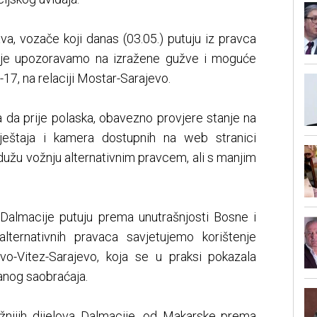
a, vozače koji danas (03.05.) putuju iz pravca
mlje upozoravamo na izražene gužve i moguće
17, na relaciji Mostar-Sarajevo.
 da prije polaska, obavezno provjere stanje na
štaja i kamera dostupnih na web stranici
dužu vožnju alternativnim pravcem, ali s manjim
 Dalmacije putuju prema unutrašnjosti Bosne i
lternativnih pravaca savjetujemo korištenje
vo-Vitez-Sarajevo, koja se u praksi pokazala
anog saobraćaja.
užnijih dijelova Dalmacije, od Makarske prema