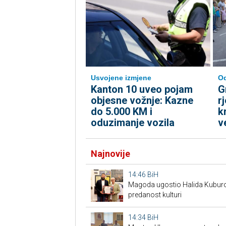
Usvojene izmjene
Od
Kanton 10 uveo pojam
G
objesne vožnje: Kazne
r
do 5.000 KM i
k
oduzimanje vozila
v
Najnovije
14:46
BiH
Magoda ugostio Halida Kuburov
predanost kulturi
14:34
BiH