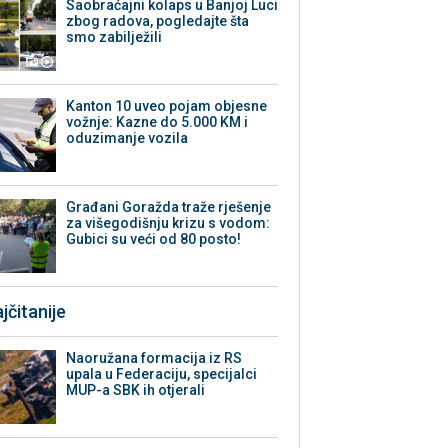
Saobraćajni kolaps u Banjoj Luci
zbog radova, pogledajte šta
smo zabilježili
Kanton 10 uveo pojam objesne
vožnje: Kazne do 5.000 KM i
oduzimanje vozila
Građani Goražda traže rješenje
za višegodišnju krizu s vodom:
Gubici su veći od 80 posto!
jčitanije
Naoružana formacija iz RS
upala u Federaciju, specijalci
MUP-a SBK ih otjerali