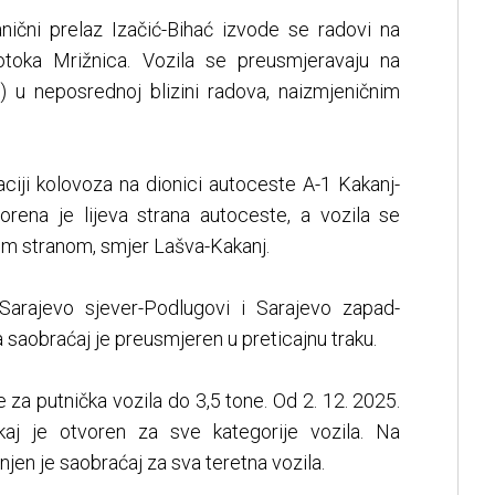
nični prelaz Izačić-Bihać izvode se radovi na
otoka Mrižnica. Vozila se preusmjeravaju na
s) u neposrednoj blizini radova, naizmjeničnim
ciji kolovoza na dionici autoceste A-1 Kakanj-
rena je lijeva strana autoceste, a vozila se
m stranom, smjer Lašva-Kakanj.
Sarajevo sjever-Podlugovi i Sarajevo zapad-
saobraćaj je preusmjeren u preticajnu traku.
e za putnička vozila do 3,5 tone. Od 2. 12. 2025.
akaj je otvoren za sve kategorije vozila. Na
en je saobraćaj za sva teretna vozila.