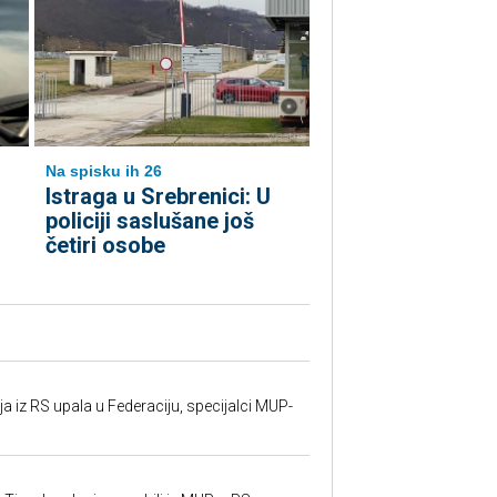
Na spisku ih 26
Istraga u Srebrenici: U
policiji saslušane još
četiri osobe
 iz RS upala u Federaciju, specijalci MUP-