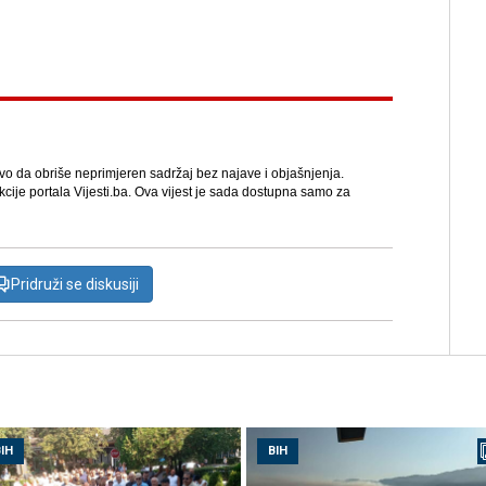
avo da obriše neprimjeren sadržaj bez najave i objašnjenja.
kcije portala Vijesti.ba. Ova vijest je sada dostupna samo za
Pridruži se diskusiji
IH
BIH