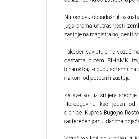
Na osnovu dosadašnjih iskustav
juga prema unutrašnjosti ze
zastoje na magistralnoj cesti M-
Također, savjetujemo vozačima
cestama putem BIHAMK izvje
bihamk.ba, te budu spremni na 
rizikom od potpunih zastoja.
Za sve koji iz smjera srednje
Hercegovine, kao jedan od a
dionice Kupres-Bugojno-Rosto
rasterećenijom u danima pojač
Vozačima koji se vraćaju iz j