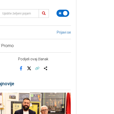
Prijavi se
/ Promo
Podijeli ovaj članak
Facebook
X
Kopiraj link
Više
jnovije