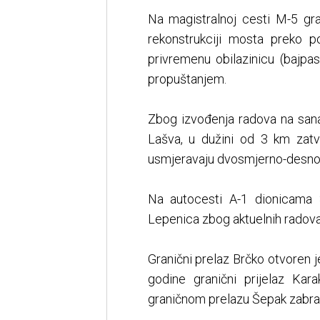
Na magistralnoj cesti M-5 gra
rekonstrukciji mosta preko p
privremenu obilazinicu (bajpa
propuštanjem.
Zbog izvođenja radova na sana
Lašva, u dužini od 3 km zatvo
usmjeravaju dvosmjerno-desno
Na autocesti A-1 dionicama 
Lepenica zbog aktuelnih radova 
Granični prelaz Brčko otvoren j
godine granični prijelaz Kar
graničnom prelazu Šepak zabranj