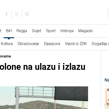
t
BiH
Regija
Svijet
Sport
Intervjui
Magazin
Kultura
Obrazovanje
Dijaspora
Vijesti iz ZDK
Događaji 
anicama
lone na ulazu i izlazu
Na