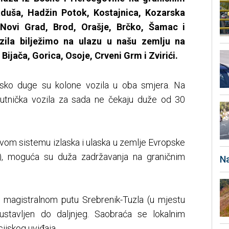
laduša, Hadžin Potok, Kostajnica, Kozarska
 Novi Grad, Brod, Orašje, Brčko, Šamac i
zila bilježimo na ulazu u našu zemlju na
Bijača, Gorica, Osoje, Crveni Grm i Zvirići.
ko duge su kolone vozila u oba smjera. Na
putnička vozila za sada ne čekaju duže od 30
ovom sistemu izlaska i ulaska u zemlje Evropske
m), moguća su duža zadržavanja na graničnim
Na
magistralnom putu Srebrenik-Tuzla (u mjestu
ustavljen do daljnjeg. Saobraća se lokalnim
ijskog uviđaja.