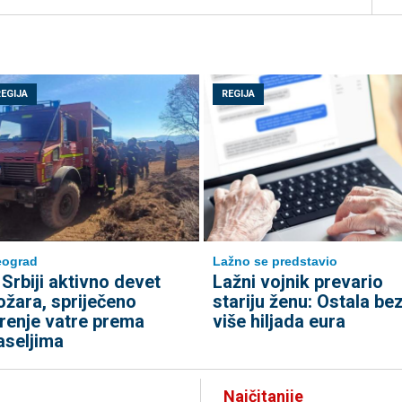
REGIJA
REGIJA
eograd
Lažno se predstavio
 Srbiji aktivno devet
Lažni vojnik prevario
ožara, spriječeno
stariju ženu: Ostala be
irenje vatre prema
više hiljada eura
aseljima
Najčitanije