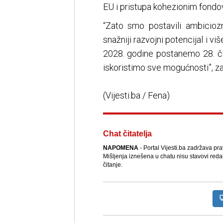
EU i pristupa kohezionim fondo
“Zato smo postavili ambicioz
snažniji razvojni potencijal i vi
2028. godine postanemo 28. č
iskoristimo sve mogućnosti”, zak
(Vijesti.ba / Fena)
Chat čitatelja
NAPOMENA
- Portal Vijesti.ba zadržava pr
Mišljenja iznešena u chatu nisu stavovi reda
čitanje.