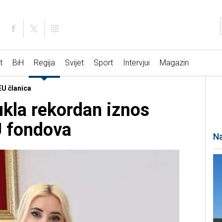
t
BiH
Regija
Svijet
Sport
Intervjui
Magazin
EU članica
kla rekordan iznos
U fondova
Na