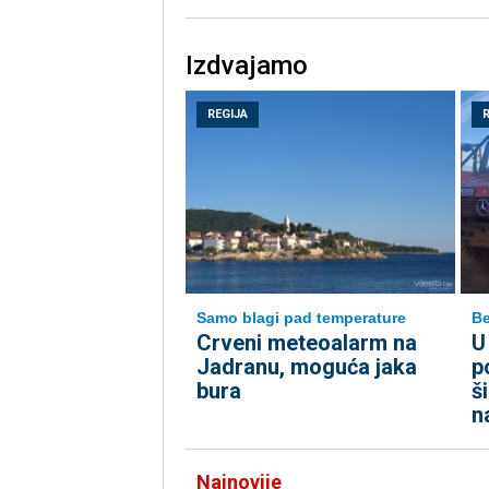
Izdvajamo
REGIJA
Samo blagi pad temperature
B
Crveni meteoalarm na
U
Jadranu, moguća jaka
p
bura
š
n
Najnovije