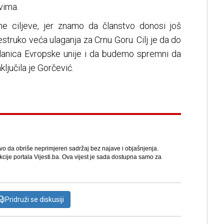
vima.
ne ciljeve, jer znamo da članstvo donosi još
šestruko veća ulaganja za Crnu Goru. Cilj je da do
lanica Evropske unije i da budemo spremni da
ljučila je Gorčević.
avo da obriše neprimjeren sadržaj bez najave i objašnjenja.
kcije portala Vijesti.ba. Ova vijest je sada dostupna samo za
Pridruži se diskusiji