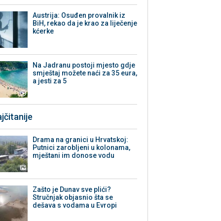
Austrija: Osuđen provalnik iz
BiH, rekao da je krao za liječenje
kćerke
Na Jadranu postoji mjesto gdje
smještaj možete naći za 35 eura,
a jesti za 5
jčitanije
Drama na granici u Hrvatskoj:
Putnici zarobljeni u kolonama,
mještani im donose vodu
Zašto je Dunav sve plići?
Stručnjak objasnio šta se
dešava s vodama u Evropi