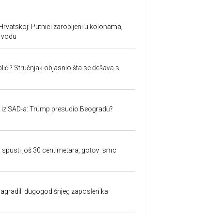
Hrvatskoj: Putnici zarobljeni u kolonama,
 vodu
lići? Stručnjak objasnio šta se dešava s
iju iz SAD-a: Trump presudio Beogradu?
 spusti još 30 centimetara, gotovi smo
nagradili dugogodišnjeg zaposlenika