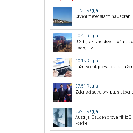
11:31
Regija
Crveni meteoalarm na Jadranu
10:45
Regija
U Srbiji aktivno devet požara, s
naseljima
10:18
Regija
Lažni vojnik prevario stariju žen
07:51
Regija
Zelenski sutra prvi put službe
23:40
Regija
Austrija: Osuđen provalnik iz BiH
kćerke