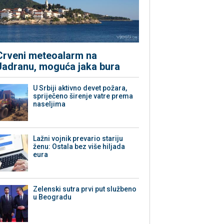
Crveni meteoalarm na
Jadranu, moguća jaka bura
U Srbiji aktivno devet požara,
spriječeno širenje vatre prema
naseljima
Lažni vojnik prevario stariju
ženu: Ostala bez više hiljada
eura
Zelenski sutra prvi put službeno
u Beogradu