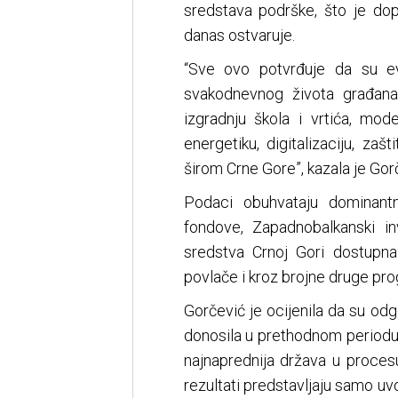
sredstava podrške, što je dop
danas ostvaruje.
“Sve ovo potvrđuje da su ev
svakodnevnog života građana
izgradnju škola i vrtića, mode
energetiku, digitalizaciju, zaš
širom Crne Gore”, kazala je Gor
Podaci obuhvataju dominantn
fondove, Zapadnobalkanski in
sredstva Crnoj Gori dostupn
povlače i kroz brojne druge prog
Gorčević je ocijenila da su od
donosila u prethodnom period
najnaprednija država u procesu
rezultati predstavljaju samo uv