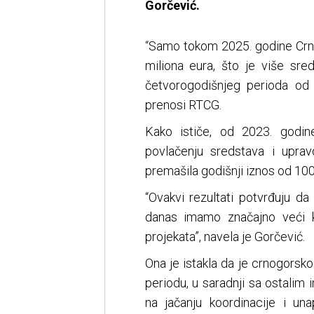
Gorčević.
“Samo tokom 2025. godine Crna
miliona eura, što je više s
četvorogodišnjeg perioda od 
prenosi RTCG.
Kako ističe, od 2023. godin
povlačenju sredstava i upra
premašila godišnji iznos od 100
“Ovakvi rezultati potvrđuju d
danas imamo značajno veći ka
projekata”, navela je Gorčević.
Ona je istakla da je crnogors
periodu, u saradnji sa ostalim 
na jačanju koordinacije i un