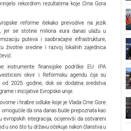
rinijelo rekordnim rezultatima koje Crna Gora
ropske reforme itekako prevodive na jezik
, jer se stotine miliona eura danas ulažu u
rnizaciju puteva i saobraćajne infrastrukture,
titu životne sredine i razvoj lokalnih zajednica
čević.
e instrumente finansijske podrške EU: IPA
vesticioni okvir i Reformsku agendu čija su
a od 2025. godine, dok se dodatna sredstva
rame i inicijative Evropske unije.
govorne i hrabre odluke koje je Vlada Crne Gore
u omogućile da ona danas bude prepoznata kao
 evropskih integracija, ocijenivši da ostvareni
od u ono što tu državu očekuje nakon članstva u