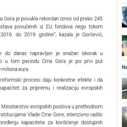
 Gora je povukla rekordan iznos od preko 245
redstava povučenih iz EU fondova nego tokom
2016. do 2019. godine”, kazala je Gorčević,
e do danas napravljen je snažan iskorak u
vo u tom periodu Crna Gora je po prvi put
Na
 miliona eura.
a reformski procesi daju konkretne efekte i da
pacitet za pripremu i realizaciju evropskih
ko Ministarstvo evropskih poslova u prethodnom
institucijama Vlade Crne Gore, intenzivno radilo
apređenju kapaciteta za korišćenje dostupnih