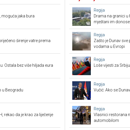
Regija
, moguća jaka bura
Drama na granici u 
mještani im donose
Regija
priječeno širenje vatre prema
Zašto je Dunav sve p
vodama u Evropi
Regija
u: Ostala bez više hiljada eura
Loše vijesti za Srb
Regija
no u Beogradu
Vučić: Ako se Dunav
Regija
, rekao da je krao za liječenje
Vlasnici restorana 
automobilom