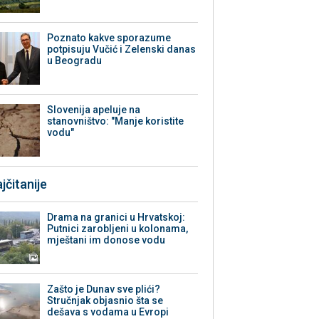
Poznato kakve sporazume
potpisuju Vučić i Zelenski danas
u Beogradu
Slovenija apeluje na
stanovništvo: "Manje koristite
vodu"
jčitanije
Drama na granici u Hrvatskoj:
Putnici zarobljeni u kolonama,
mještani im donose vodu
Zašto je Dunav sve plići?
Stručnjak objasnio šta se
dešava s vodama u Evropi