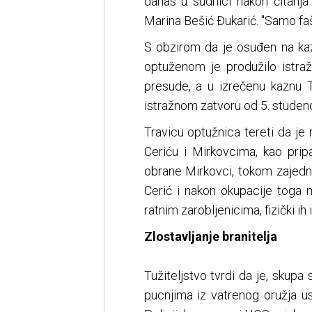
danas u sudnici nakon čitanja
Marina Bešić Đukarić. "Samo faš
S obzirom da je osuđen na kaz
optuženom je produžilo istraž
presude, a u izrečenu kaznu T
istražnom zatvoru od 5. studen
Travicu optužnica tereti da je 
Ceriću i Mirkovcima, kao prip
obrane Mirkovci, tokom zajedn
Cerić i nakon okupacije toga
ratnim zarobljenicima, fizički ih 
Zlostavljanje branitelja
Tužiteljstvo tvrdi da je, skupa
pucnjima iz vatrenog oružja u