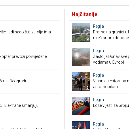
Najčitanije
Regija
iše ljudi nego što zemlja ima
Drama na granici u 
mještani im donose
Regija
kopter prevozi povrijeđene
Zašto je Dunav sve p
vodama u Evropi
Regija
čeri u Beogradu
Vlasnici restorana 
automobilom
Regija
ći: Elektrane smanjuju
Loše vijesti za Srb
Regija