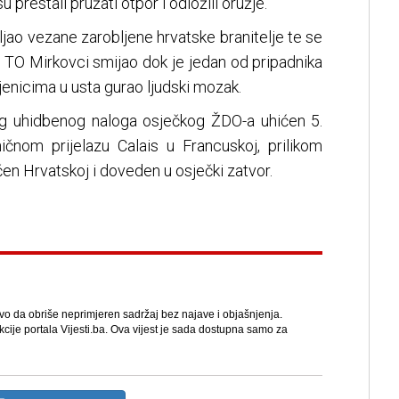
u prestali pružati otpor i odložili oružje.
avljao vezane zarobljene hrvatske branitelje te se
 TO Mirkovci smijao dok je jedan od pripadnika
enicima u usta gurao ljudski mozak.
og uhidbenog naloga osječkog ŽDO-a uhićen 5.
čnom prijelazu Calais u Francuskoj, prilikom
učen Hrvatskoj i doveden u osječki zatvor.
avo da obriše neprimjeren sadržaj bez najave i objašnjenja.
kcije portala Vijesti.ba. Ova vijest je sada dostupna samo za