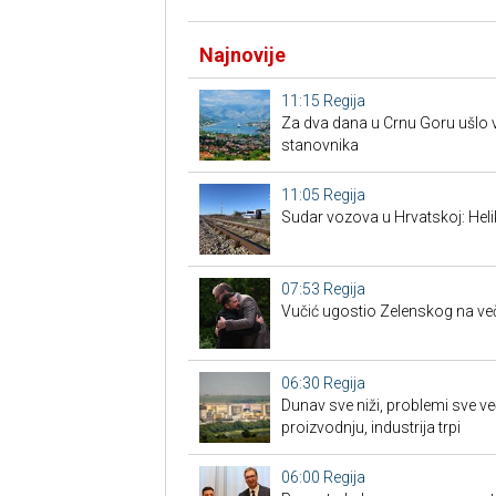
Najnovije
11:15
Regija
Za dva dana u Crnu Goru ušlo v
stanovnika
11:05
Regija
Sudar vozova u Hrvatskoj: Heli
07:53
Regija
Vučić ugostio Zelenskog na ve
06:30
Regija
Dunav sve niži, problemi sve ve
proizvodnju, industrija trpi
06:00
Regija