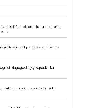
Hrvatskoj: Putnici zarobljeni u kolonama,
 vodu
lići? Stručnjak objasnio šta se dešava s
nagradili dugogodišnjeg zaposlenika
iju iz SAD-a: Trump presudio Beogradu?