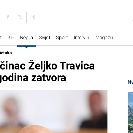
t
BiH
Regija
Svijet
Sport
Intervjui
Magazin
ešetaka
očinac Željko Travica
odina zatvora
Na