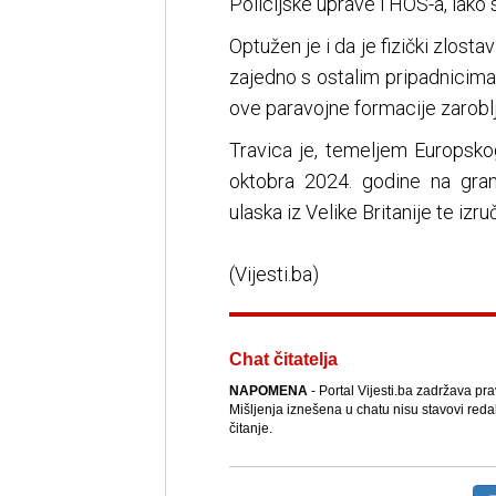
Policijske uprave i HOS-a, iako s
Optužen je i da je fizički zlost
zajedno s ostalim pripadnicima
ove paravojne formacije zaroblj
Travica je, temeljem Europsk
oktobra 2024. godine na grani
ulaska iz Velike Britanije te izr
(Vijesti.ba)
Chat čitatelja
NAPOMENA
- Portal Vijesti.ba zadržava pr
Mišljenja iznešena u chatu nisu stavovi reda
čitanje.