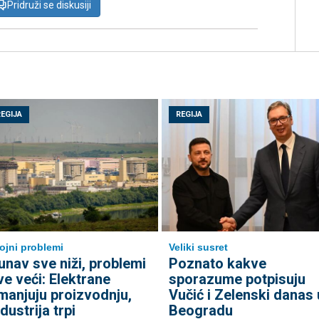
Pridruži se diskusiji
REGIJA
REGIJA
ojni problemi
Veliki susret
unav sve niži, problemi
Poznato kakve
ve veći: Elektrane
sporazume potpisuju
manjuju proizvodnju,
Vučić i Zelenski danas 
ndustrija trpi
Beogradu