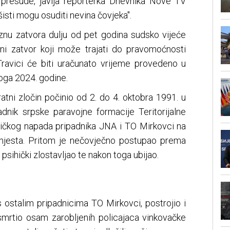
 presude, javlja reporterka Dnevnika Nove TV
isti mogu osuditi nevina čovjeka".
nu zatvora dulju od pet godina sudsko vijeće
ni zatvor koji može trajati do pravomoćnosti
ravici će biti uračunato vrijeme provedeno u
oga 2024. godine.
ratni zločin počinio od 2. do 4. oktobra 1991. u
adnik srpske paravojne formacije Teritorijalne
ičkog napada pripadnika JNA i TO Mirkovci na
 mjesta. Pritom je nečovječno postupao prema
i psihički zlostavljao te nakon toga ubijao.
 s ostalim pripadnicima TO Mirkovci, postrojio i
smrtio osam zarobljenih policajaca vinkovačke