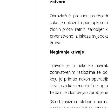
zatvora.
Obrazlažući presudu predsjedn
kako je dokaznim postupkom ne
zločin protiv ratnih zarobljenik
prvenstveno iz iskaza svjedoka,
žrtava.
Negiranje krivnje
Travica je u nekoliko navra
zdravstvenim razlozima te pos
koju je primao nakon operacij
krivnju za kazneno djelo iz opt
te da nije zlostavljao zarobljene
"Smrt fašizmu, sloboda normal