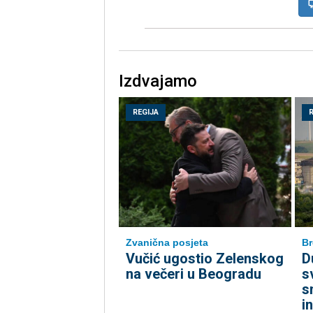
Izdvajamo
REGIJA
Zvanična posjeta
Br
Vučić ugostio Zelenskog
D
na večeri u Beogradu
s
s
i