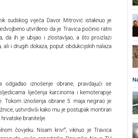
ik sudskog vijeća Davor Mitrović istaknuo je
dvojbeno utvrđeno da je Travica počinio ratni
a, da ih je ubijao i zlostavljao, a što proizlazi
 ali i drugih dokaza, poput obdukcijskih nalaza
Na
ta odgađao iznošenje obrane, pravdajući se
ljedicama liječenja karcinoma i kemoterapije
e. Tokom iznošenja obrane 5. maja negirao je
užnice, ustvrdivši kako mu je postupak montiran
 hrvatske branitelje.
nom čovjeku. Nisam kriv!", viknuo je Travica