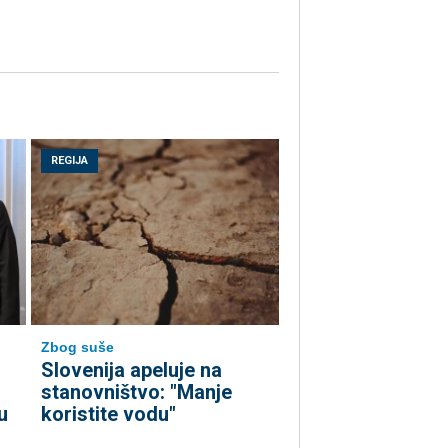
REGIJA
Zbog suše
Slovenija apeluje na
stanovništvo: "Manje
u
koristite vodu"