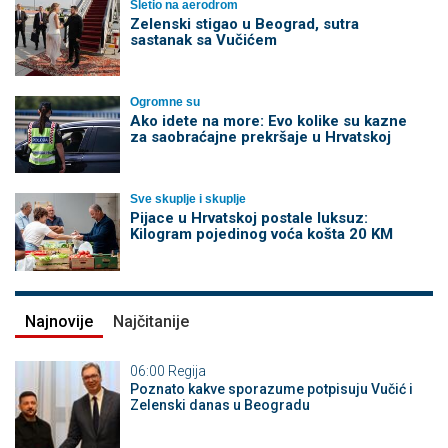
Sletio na aerodrom
Zelenski stigao u Beograd, sutra
sastanak sa Vučićem
Ogromne su
Ako idete na more: Evo kolike su kazne
za saobraćajne prekršaje u Hrvatskoj
Sve skuplje i skuplje
Pijace u Hrvatskoj postale luksuz:
Kilogram pojedinog voća košta 20 KM
Najnovije
Najčitanije
06:00
Regija
Poznato kakve sporazume potpisuju Vučić i
Zelenski danas u Beogradu