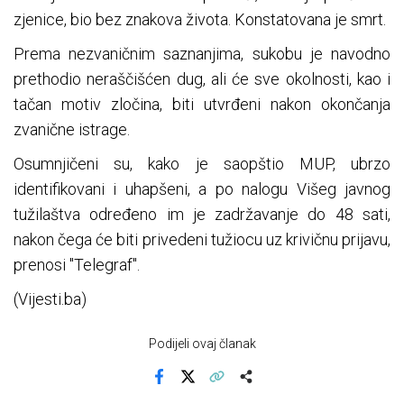
zjenice, bio bez znakova života. Konstatovana je smrt.
Prema nezvaničnim saznanjima, sukobu je navodno
prethodio neraščišćen dug, ali će sve okolnosti, kao i
tačan motiv zločina, biti utvrđeni nakon okončanja
zvanične istrage.
Osumnjičeni su, kako je saopštio MUP, ubrzo
identifikovani i uhapšeni, a po nalogu Višeg javnog
tužilaštva određeno im je zadržavanje do 48 sati,
nakon čega će biti privedeni tužiocu uz krivičnu prijavu,
prenosi "Telegraf".
(Vijesti.ba)
Podijeli ovaj članak
Facebook
X
Kopiraj link
Više