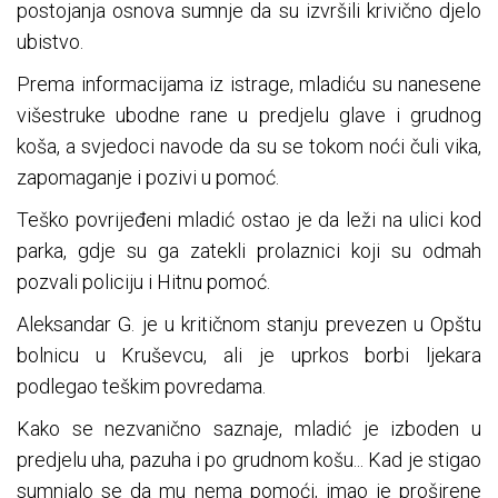
postojanja osnova sumnje da su izvršili krivično djelo
ubistvo.
Prema informacijama iz istrage, mladiću su nanesene
višestruke ubodne rane u predjelu glave i grudnog
koša, a svjedoci navode da su se tokom noći čuli vika,
zapomaganje i pozivi u pomoć.
Teško povrijeđeni mladić ostao je da leži na ulici kod
parka, gdje su ga zatekli prolaznici koji su odmah
pozvali policiju i Hitnu pomoć.
Aleksandar G. je u kritičnom stanju prevezen u Opštu
bolnicu u Kruševcu, ali je uprkos borbi ljekara
podlegao teškim povredama.
Kako se nezvanično saznaje, mladić je izboden u
predjelu uha, pazuha i po grudnom košu... Kad je stigao
sumnjalo se da mu nema pomoći, imao je proširene