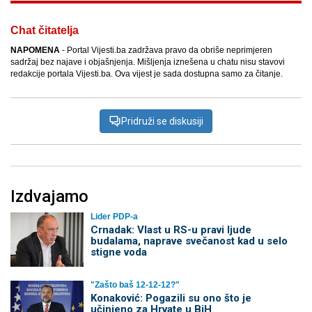
Chat čitatelja
NAPOMENA
- Portal Vijesti.ba zadržava pravo da obriše neprimjeren
sadržaj bez najave i objašnjenja. Mišljenja iznešena u chatu nisu stavovi
redakcije portala Vijesti.ba. Ova vijest je sada dostupna samo za čitanje.
Pridruži se diskusiji
Izdvajamo
Lider PDP-a
Crnadak: Vlast u RS-u pravi ljude
budalama, naprave svečanost kad u selo
stigne voda
"Zašto baš 12-12-12?"
Konaković: Pogazili su ono što je
učinjeno za Hrvate u BiH