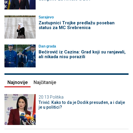
Sarajevo
Zastupnici Trojke predlažu poseban
status za MC Srebrenica
Dan grada
Bećirović iz Cazina: Grad koji su ranjavali,
ali nikada nisu porazili
Najnovije
Najčitanije
20:13
Politika
Trivić: Kako to da je Dodik presuđen, a i dalje
je u politici?