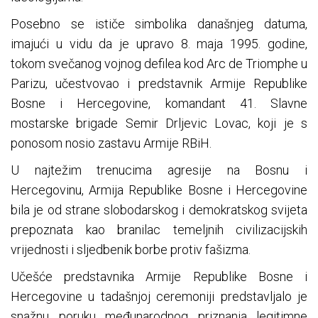
Posebno se ističe simbolika današnjeg datuma,
imajući u vidu da je upravo 8. maja 1995. godine,
tokom svečanog vojnog defilea kod Arc de Triomphe u
Parizu, učestvovao i predstavnik Armije Republike
Bosne i Hercegovine, komandant 41. Slavne
mostarske brigade Semir Drljevic Lovac, koji je s
ponosom nosio zastavu Armije RBiH.
U najtežim trenucima agresije na Bosnu i
Hercegovinu, Armija Republike Bosne i Hercegovine
bila je od strane slobodarskog i demokratskog svijeta
prepoznata kao branilac temeljnih civilizacijskih
vrijednosti i sljedbenik borbe protiv fašizma.
Učešće predstavnika Armije Republike Bosne i
Hercegovine u tadašnjoj ceremoniji predstavljalo je
snažnu poruku međunarodnog priznanja legitimne