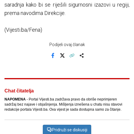
saradnja kako bi se riješili sigurnosni izazovi u regiji,
prema navodima Direkcije.
(Vijesti.ba/Fena)
Podijeli ovaj članak
Facebook
X
Kopiraj link
Više
Chat čitatelja
NAPOMENA
- Portal Vijesti.ba zadržava pravo da obriše neprimjeren
sadržaj bez najave i objašnjenja. Mišljenja iznešena u chatu nisu stavovi
redakcije portala Vijesti.ba. Ova vijest je sada dostupna samo za čitanje.
Pridruži se diskusiji