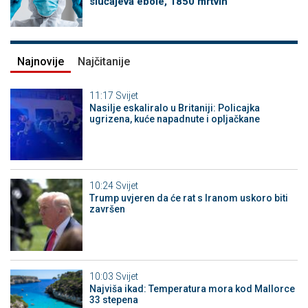
slučajeva ebole, 1850 mrtvih
Najnovije
Najčitanije
11:17
Svijet
Nasilje eskaliralo u Britaniji: Policajka
ugrizena, kuće napadnute i opljačkane
10:24
Svijet
Trump uvjeren da će rat s Iranom uskoro biti
završen
10:03
Svijet
Najviša ikad: Temperatura mora kod Mallorce
33 stepena