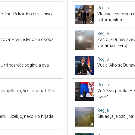
Regija
godina: Rekordno nizak nivo
Vlasnici restorana 
automobilom
Regija
 vozova: Povrijeđeno 25 osoba
Zašto je Dunav sve p
vodama u Evropi
Regija
 U tri nesreće poginula dva
Vučić: Ako se Dunav
Regija
ovrijeđenih, šest osoba teško
Vučićeva poruka Hrvat
svijet"
Regija
enu i uzeli joj nekoliko hiljada
Situacija je ozbiljna