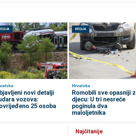
REGIJA
REGIJA
vatska
Hrvatska
bjavljeni novi detalji
Romobili sve opasniji 
udara vozova:
djecu: U tri nesreće
ovrijeđeno 25 osoba
poginula dva
maloljetnika
Najčitanije