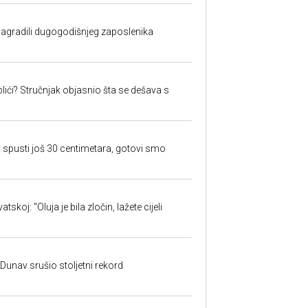
nagradili dugogodišnjeg zaposlenika
lići? Stručnjak objasnio šta se dešava s
 spusti još 30 centimetara, gotovi smo
skoj: "Oluja je bila zločin, lažete cijeli
: Dunav srušio stoljetni rekord