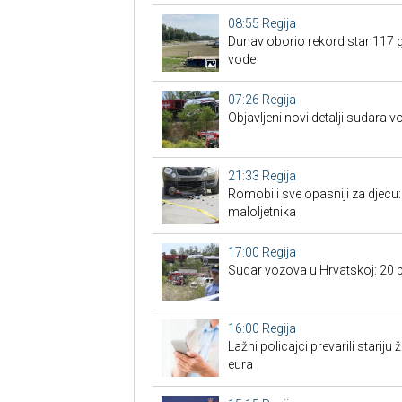
08:55
Regija
Dunav oborio rekord star 117 
vode
07:26
Regija
Objavljeni novi detalji sudara
21:33
Regija
Romobili sve opasniji za djecu:
maloljetnika
17:00
Regija
Sudar vozova u Hrvatskoj: 20 p
16:00
Regija
Lažni policajci prevarili stariju ž
eura