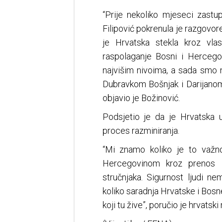
“Prije nekoliko mjeseci zastu
Filipović pokrenula je razgovor
je Hrvatska stekla kroz vla
raspolaganje Bosni i Hercegov
najvišim nivoima, a sada smo 
Dubravkom Bošnjak i Darijanom F
objavio je Božinović.
Podsjetio je da je Hrvatska u
proces razminiranja.
“Mi znamo koliko je to važno
Hercegovinom kroz prenos z
stručnjaka. Sigurnost ljudi n
koliko saradnja Hrvatske i Bosn
koji tu žive”, poručio je hrvatski 