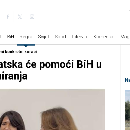
t
BiH
Regija
Svijet
Sport
Intervjui
Komentari
Mag
ni konkretni koraci
atska će pomoći BiH u
iranja
Na