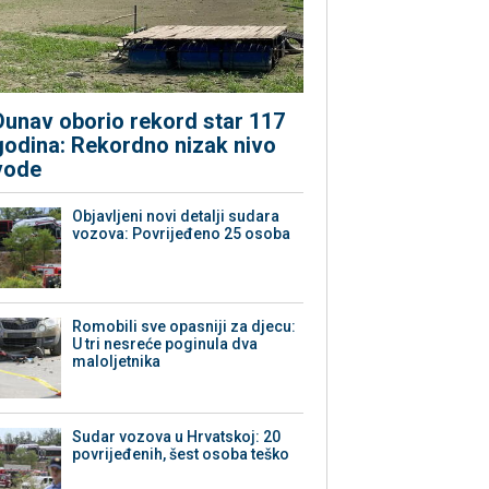
Dunav oborio rekord star 117
godina: Rekordno nizak nivo
vode
Objavljeni novi detalji sudara
vozova: Povrijeđeno 25 osoba
Romobili sve opasniji za djecu:
U tri nesreće poginula dva
maloljetnika
Sudar vozova u Hrvatskoj: 20
povrijeđenih, šest osoba teško