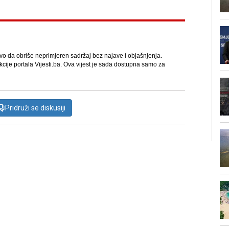
avo da obriše neprimjeren sadržaj bez najave i objašnjenja.
kcije portala Vijesti.ba. Ova vijest je sada dostupna samo za
Pridruži se diskusiji