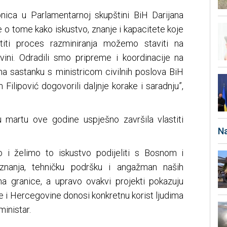
pnica u Parlamentarnoj skupštini BiH Darijana
e o tome kako iskustvo, znanje i kapacitete koje
stiti proces razminiranja možemo staviti na
ini. Odradili smo pripreme i koordinacije na
na sastanku s ministricom civilnih poslova BiH
ilipović dogovorili daljnje korake i saradnju”,
 martu ove godine uspješno završila vlastiti
Na
 i želimo to iskustvo podijeliti s Bosnom i
nanja, tehničku podršku i angažman naših
ema granice, a upravo ovakvi projekti pokazuju
e i Hercegovine donosi konkretnu korist ljudima
ministar.