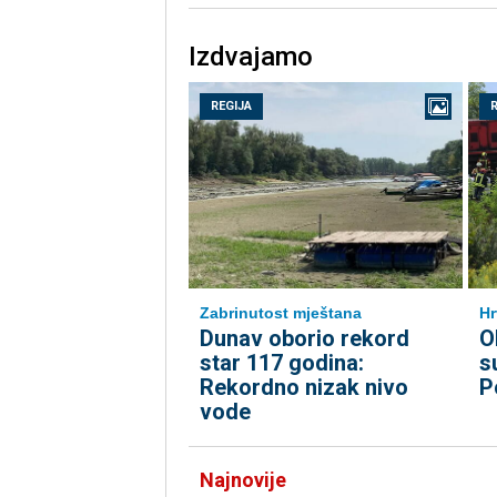
Izdvajamo
REGIJA
Zabrinutost mještana
Hr
Dunav oborio rekord
O
star 117 godina:
s
Rekordno nizak nivo
P
vode
Najnovije