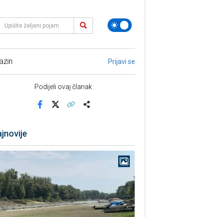
azin
Prijavi se
Podijeli ovaj članak
Facebook
X
Kopiraj link
Više
jnovije