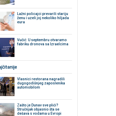
Lažni policajci prevarili stariju
ženu i uzeli joj nekoliko hiljada
eura
Vučić: U septembru otvaramo
fabriku dronova sa Izraelcima
jčitanije
Vlasnici restorana nagradili
dugogodišnjeg zaposlenika
automobilom
Zašto je Dunav sve plići?
Stručnjak objasnio šta se
dešava s vodama u Evropi