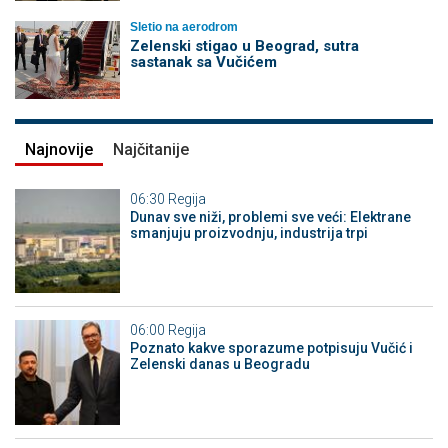
Sletio na aerodrom
Zelenski stigao u Beograd, sutra
sastanak sa Vučićem
Najnovije
Najčitanije
06:30
Regija
Dunav sve niži, problemi sve veći: Elektrane
smanjuju proizvodnju, industrija trpi
06:00
Regija
Poznato kakve sporazume potpisuju Vučić i
Zelenski danas u Beogradu