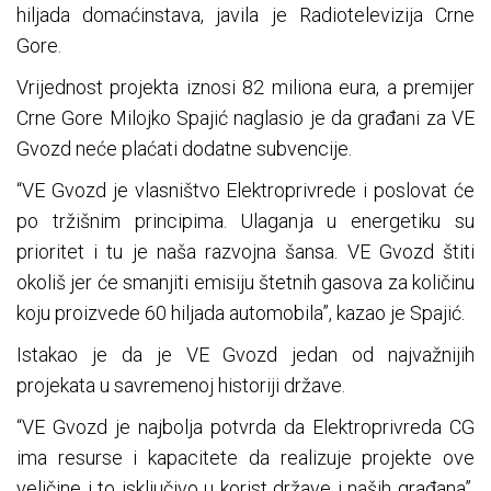
hiljada domaćinstava, javila je Radiotelevizija Crne
Gore.
Vrijednost projekta iznosi 82 miliona eura, a premijer
Crne Gore Milojko Spajić naglasio je da građani za VE
Gvozd neće plaćati dodatne subvencije.
“VE Gvozd je vlasništvo Elektroprivrede i poslovat će
po tržišnim principima. Ulaganja u energetiku su
prioritet i tu je naša razvojna šansa. VE Gvozd štiti
okoliš jer će smanjiti emisiju štetnih gasova za količinu
koju proizvede 60 hiljada automobila”, kazao je Spajić.
Istakao je da je VE Gvozd jedan od najvažnijih
projekata u savremenoj historiji države.
“VE Gvozd je najbolja potvrda da Elektroprivreda CG
ima resurse i kapacitete da realizuje projekte ove
veličine i to isključivo u korist države i naših građana”,