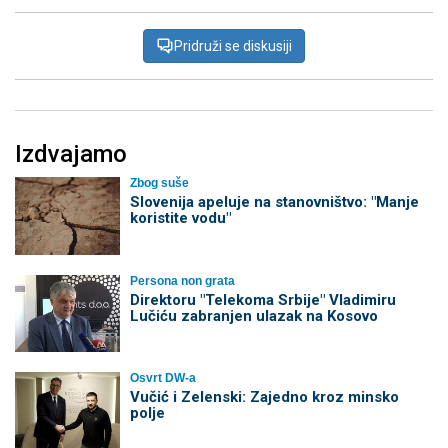
Pridruži se diskusiji
Izdvajamo
Zbog suše
Slovenija apeluje na stanovništvo: "Manje
koristite vodu"
Persona non grata
Direktoru "Telekoma Srbije" Vladimiru
Lučiću zabranjen ulazak na Kosovo
Osvrt DW-a
Vučić i Zelenski: Zajedno kroz minsko
polje