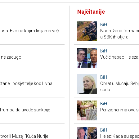
Najčitanije
BiH
usa: Evo na kojim linijama već
Naoružana formacija
a SBK ih otjerali
BiH
li ne zadugo
Vučić napao Heleza:
BiH
tane i posjetitelje kod Livna
Obrat u slučaju Seb
suda
BiH
Trumpa da uvede sankcije
Penzionerima ove s
BiH
tvorili Muzej "Kuća Nurije
Helez: Kada su specij