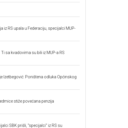
 iz RS upala u Federaciju, specijalci MUP-
 Ti sa kvadovima su bili iz MUP-a RS
ije Izetbegović: Poništena odluka Općinskog
edmice stiže povećana penzija
alci SBK prišli, "specijalci" iz RS su