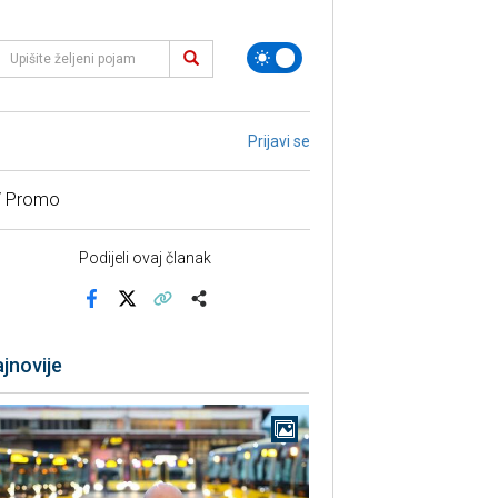
Prijavi se
/ Promo
Podijeli ovaj članak
Facebook
X
Kopiraj link
Više
jnovije