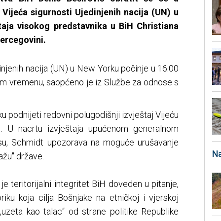
 Vijeća sigurnosti Ujedinjenih nacija (UN) u
aja visokog predstavnika u BiH Christiana
Hercegovini.
injenih nacija (UN) u New Yorku počinje u 16.00
m vremenu, saopćeno je iz Službe za odnose s
 podnijeti redovni polugodišnji izvještaj Vijeću
H. U nacrtu izvještaja upućenom generalnom
esu, Schmidt upozorava na moguće urušavanje
Na
ažu" države.
e teritorijalni integritet BiH doveden u pitanje,
riku koja cilja Bošnjake na etničkoj i vjerskoj
„uzeta kao talac“ od strane politike Republike