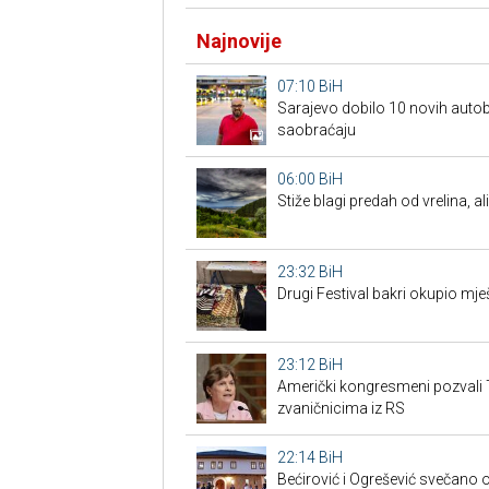
Najnovije
07:10
BiH
Sarajevo dobilo 10 novih autob
saobraćaju
06:00
BiH
Stiže blagi predah od vrelina, a
23:32
BiH
Drugi Festival bakri okupio mješ
23:12
BiH
Američki kongresmeni pozvali 
zvaničnicima iz RS
22:14
BiH
Bećirović i Ogrešević svečano o