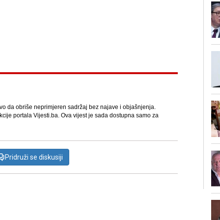
avo da obriše neprimjeren sadržaj bez najave i objašnjenja.
kcije portala Vijesti.ba. Ova vijest je sada dostupna samo za
Pridruži se diskusiji