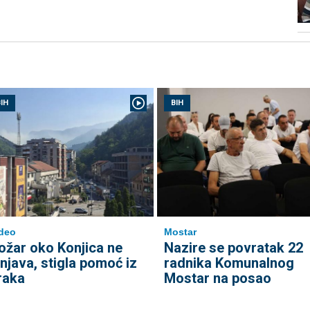
IH
BIH
deo
Mostar
ožar oko Konjica ne
Nazire se povratak 22
enjava, stigla pomoć iz
radnika Komunalnog
raka
Mostar na posao