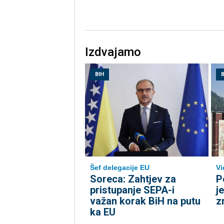
Izdvajamo
BIH
B
Šef delegacije EU
Vi
Soreca: Zahtjev za
P
pristupanje SEPA-i
j
važan korak BiH na putu
z
ka EU