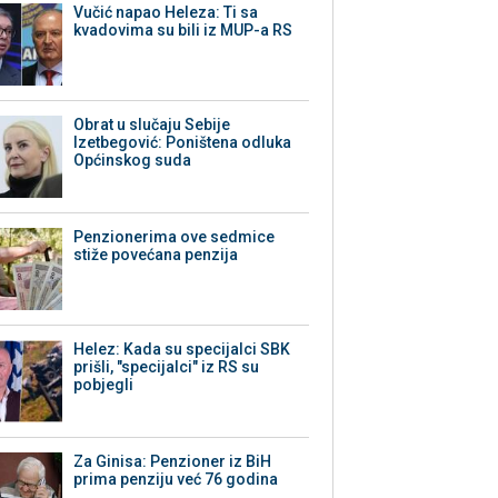
Vučić napao Heleza: Ti sa
kvadovima su bili iz MUP-a RS
Obrat u slučaju Sebije
Izetbegović: Poništena odluka
Općinskog suda
Penzionerima ove sedmice
stiže povećana penzija
Helez: Kada su specijalci SBK
prišli, "specijalci" iz RS su
pobjegli
Za Ginisa: Penzioner iz BiH
prima penziju već 76 godina