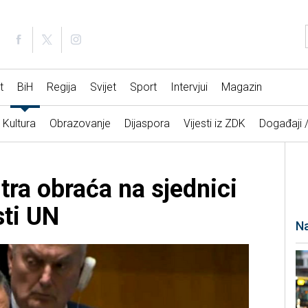
t
BiH
Regija
Svijet
Sport
Intervjui
Magazin
Kultura
Obrazovanje
Dijaspora
Vijesti iz ZDK
Događaji 
tra obraća na sjednici
sti UN
Na