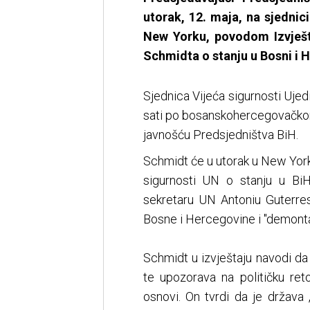
utorak, 12. maja, na sjednici
New Yorku, povodom Izvješt
Schmidta o stanju u Bosni i 
Sjednica Vijeća sigurnosti Ujed
sati po bosanskohercegovačko
javnošću Predsjedništva BiH.
Schmidt će u utorak u New Yorku
sigurnosti UN o stanju u Bi
sekretaru UN Antoniu Guterr
Bosne i Hercegovine i "demont
Schmidt u izvještaju navodi da j
te upozorava na političku reto
osnovi. On tvrdi da je država 