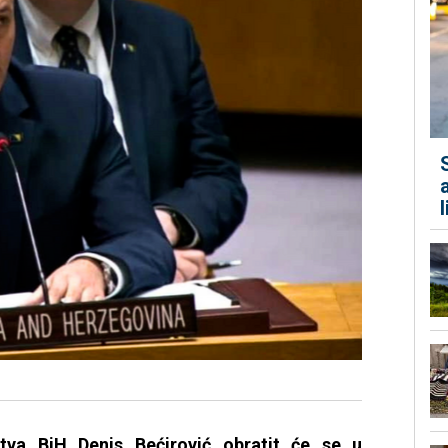
štva BiH Denis Bećirović obratit će se u