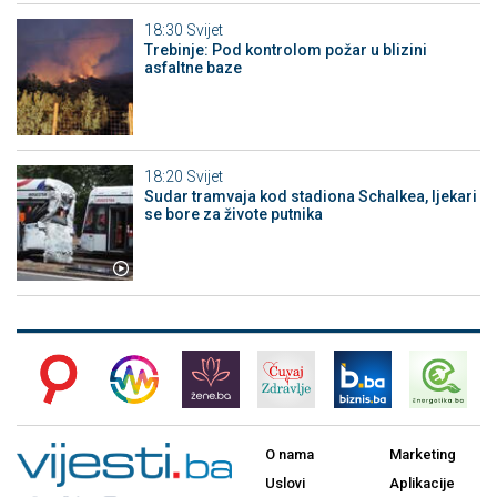
18:30
Svijet
Trebinje: Pod kontrolom požar u blizini
asfaltne baze
18:20
Svijet
Sudar tramvaja kod stadiona Schalkea, ljekari
se bore za živote putnika
O nama
Marketing
Uslovi
Aplikacije