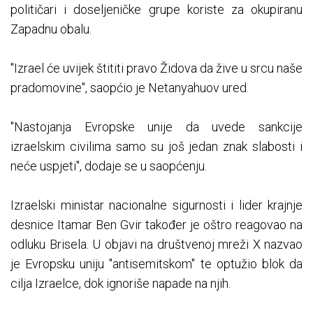
političari i doseljeničke grupe koriste za okupiranu
Zapadnu obalu.
"Izrael će uvijek štititi pravo Židova da žive u srcu naše
pradomovine", saopćio je Netanyahuov ured.
"Nastojanja Evropske unije da uvede sankcije
izraelskim civilima samo su još jedan znak slabosti i
neće uspjeti", dodaje se u saopćenju.
Izraelski ministar nacionalne sigurnosti i lider krajnje
desnice Itamar Ben Gvir također je oštro reagovao na
odluku Brisela. U objavi na društvenoj mreži X nazvao
je Evropsku uniju "antisemitskom" te optužio blok da
cilja Izraelce, dok ignoriše napade na njih.