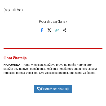
(Vijesti.ba)
Podijeli ovaj članak
Facebook
X
Kopiraj link
Više
Chat čitatelja
NAPOMENA
- Portal Vijesti.ba zadržava pravo da obriše neprimjeren
sadržaj bez najave i objašnjenja. Mišljenja iznešena u chatu nisu stavovi
redakcije portala Vijesti.ba. Ova vijest je sada dostupna samo za čitanje.
Pridruži se diskusiji