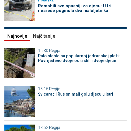
Hrvatska
Romobili sve opasniji za djecu: U tri
nesreće poginula dva maloljetnika
Najnovije
Najčitanije
15:30
Regija
Palo stablo na popularnoj jadranskoj plaži:
Povrijeđeno dvoje odraslih i dvoje djece
15:16
Regija
Švicarac i Rus snimali golu djecu u Istri
13:52
Regija