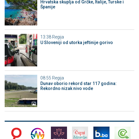
Hrvatska skuplja od Grčke, Italije, Turske i
Španije
13:38
Regija
U Sloveniji od utorka jeftinije gorivo
08:55
Regija
Dunav oborio rekord star 117 godina:
Rekordno nizak nivo vode