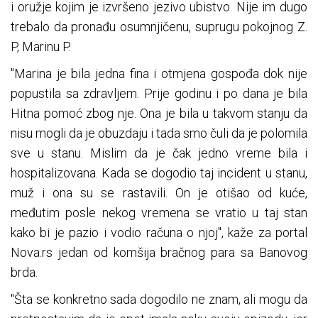
i oružje kojim je izvršeno jezivo ubistvo. Nije im dugo
trebalo da pronađu osumnjičenu, suprugu pokojnog Z.
P, Marinu P.
"Marina je bila jedna fina i otmjena gospođa dok nije
popustila sa zdravljem. Prije godinu i po dana je bila
Hitna pomoć zbog nje. Ona je bila u takvom stanju da
nisu mogli da je obuzdaju i tada smo čuli da je polomila
sve u stanu. Mislim da je čak jedno vreme bila i
hospitalizovana. Kada se dogodio taj incident u stanu,
muž i ona su se rastavili. On je otišao od kuće,
međutim posle nekog vremena se vratio u taj stan
kako bi je pazio i vodio računa o njoj", kaže za portal
Nova.rs jedan od komšija bračnog para sa Banovog
brda.
"Šta se konkretno sada dogodilo ne znam, ali mogu da