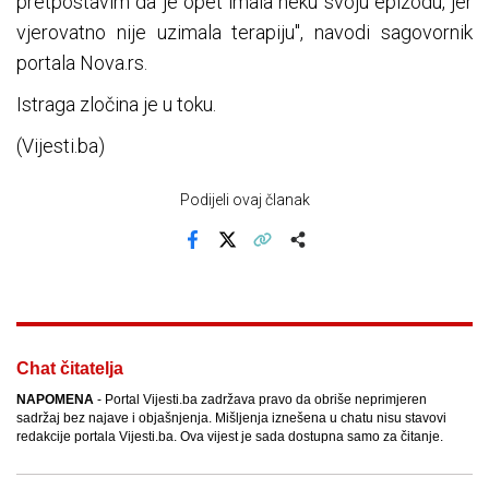
pretpostavim da je opet imala neku svoju epizodu, jer
vjerovatno nije uzimala terapiju", navodi sagovornik
portala Nova.rs.
Istraga zločina je u toku.
(Vijesti.ba)
Podijeli ovaj članak
Facebook
X
Kopiraj link
Više
Chat čitatelja
NAPOMENA
- Portal Vijesti.ba zadržava pravo da obriše neprimjeren
sadržaj bez najave i objašnjenja. Mišljenja iznešena u chatu nisu stavovi
redakcije portala Vijesti.ba. Ova vijest je sada dostupna samo za čitanje.