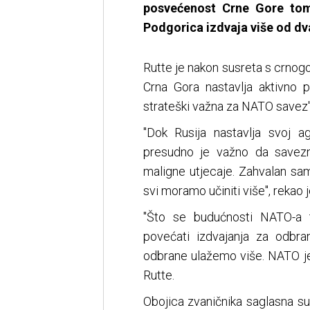
posvećenost Crne Gore tom
Podgorica izdvaja više od dv
Rutte je nakon susreta s crno
Crna Gora nastavlja aktivno p
strateški važna za NATO savez"
"Dok Rusija nastavlja svoj ag
presudno je važno da savezn
maligne utjecaje. Zahvalan sam
svi moramo učiniti više", rekao j
"Što se budućnosti NATO-a t
povećati izdvajanja za odbr
odbrane ulažemo više. NATO je
Rutte.
Obojica zvaničnika saglasna s