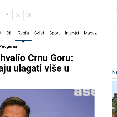
t
BiH
Regija
Svijet
Sport
Intervjui
Magazin
 Podgorici
hvalio Crnu Goru:
ju ulagati više u
Na