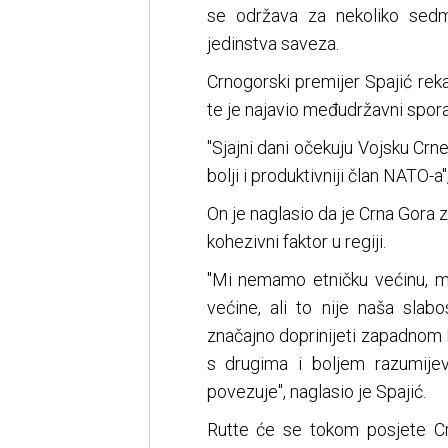
se održava za nekoliko sedmi
jedinstva saveza.
Crnogorski premijer Spajić reka
te je najavio međudržavni spor
"Sjajni dani očekuju Vojsku Cr
bolji i produktivniji član NATO-a"
On je naglasio da je Crna Gora
kohezivni faktor u regiji.
"Mi nemamo etničku većinu, m
većine, ali to nije naša sla
značajno doprinijeti zapadnom B
s drugima i boljem razumijev
povezuje", naglasio je Spajić.
Rutte će se tokom posjete Cr