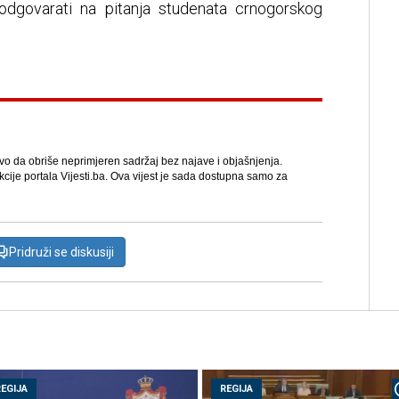
dgovarati na pitanja studenata crnogorskog
avo da obriše neprimjeren sadržaj bez najave i objašnjenja.
kcije portala Vijesti.ba. Ova vijest je sada dostupna samo za
Pridruži se diskusiji
REGIJA
REGIJA