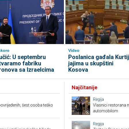
skoro
Video
učić: U septembru
Poslanica gađala Kurti
tvaramo fabriku
jajima u skupštini
ronova sa Izraelcima
Kosova
Najčitanije
Regija
ovrijeđenih, šest osoba teško
Vlasnici restorana 
automobilom
Regija