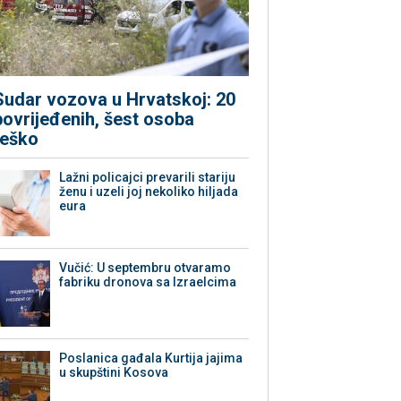
Sudar vozova u Hrvatskoj: 20
povrijeđenih, šest osoba
teško
Lažni policajci prevarili stariju
ženu i uzeli joj nekoliko hiljada
eura
Vučić: U septembru otvaramo
fabriku dronova sa Izraelcima
Poslanica gađala Kurtija jajima
u skupštini Kosova