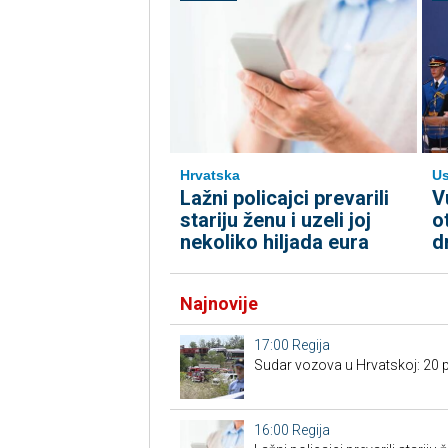
Hrvatska
U
Lažni policajci prevarili
V
stariju ženu i uzeli joj
o
nekoliko hiljada eura
d
Najnovije
17:00
Regija
Sudar vozova u Hrvatskoj: 20 p
16:00
Regija