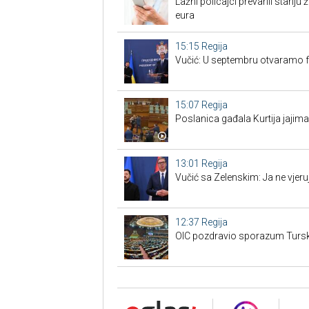
Lažni policajci prevarili stariju ž
eura
15:15
Regija
Vučić: U septembru otvaramo f
15:07
Regija
Poslanica gađala Kurtija jajim
13:01
Regija
Vučić sa Zelenskim: Ja ne vjer
12:37
Regija
OIC pozdravio sporazum Turske,