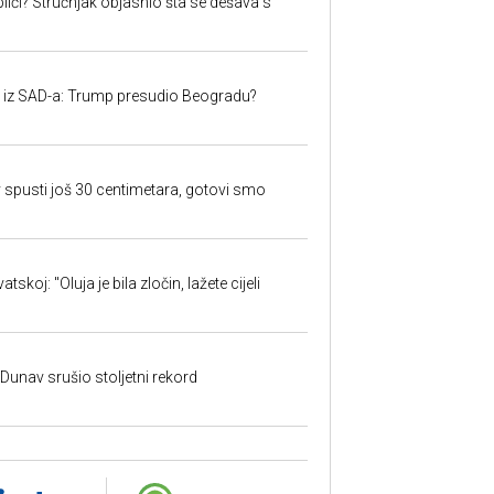
lići? Stručnjak objasnio šta se dešava s
iju iz SAD-a: Trump presudio Beogradu?
 spusti još 30 centimetara, gotovi smo
skoj: "Oluja je bila zločin, lažete cijeli
: Dunav srušio stoljetni rekord