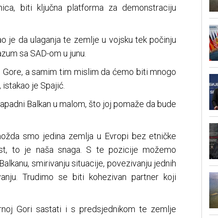
ca, biti ključna platforma za demonstraciju
o je da ulaganja te zemlje u vojsku tek počinju
azum sa SAD-om u junu.
ne Gore, a samim tim mislim da ćemo biti mnogo
, istakao je Spajić.
 zapadni Balkan u malom, što joj pomaže da bude
ožda smo jedina zemlja u Evropi bez etničke
bost, to je naša snaga. S te pozicije možemo
alkanu, smirivanju situacije, povezivanju jednih
anju. Trudimo se biti kohezivan partner koji
noj Gori sastati i s predsjednikom te zemlje