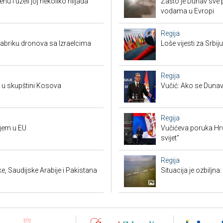
enu i uzeli joj nekoliko hiljada
Zašto je Dunav sve p
vodama u Evropi
Regija
abriku dronova sa Izraelcima
Loše vijesti za Srb
Regija
a u skupštini Kosova
Vučić: Ako se Dunav
Regija
ujem u EU
Vučićeva poruka Hrvat
svijet"
Regija
 Saudijske Arabije i Pakistana
Situacija je ozbiljna