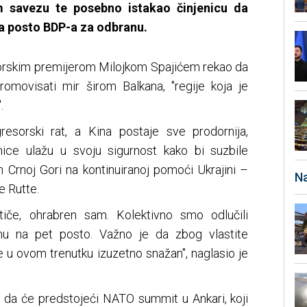
 savezu te posebno istakao činjenicu da
a posto BDP-a za odbranu.
gorskim premijerom Milojkom Spajićem rekao da
romovisati mir širom Balkana, "regije koja je
.
resorski rat, a Kina postaje sve prodornija,
ice ulažu u svoju sigurnost kako bi suzbile
 Crnoj Gori na kontinuiranoj pomoći Ukrajini –
Na
e Rutte.
iče, ohrabren sam. Kolektivno smo odlučili
anu na pet posto. Važno je da zbog vlastite
 u ovom trenutku izuzetno snažan", naglasio je
u da će predstojeći NATO summit u Ankari, koji