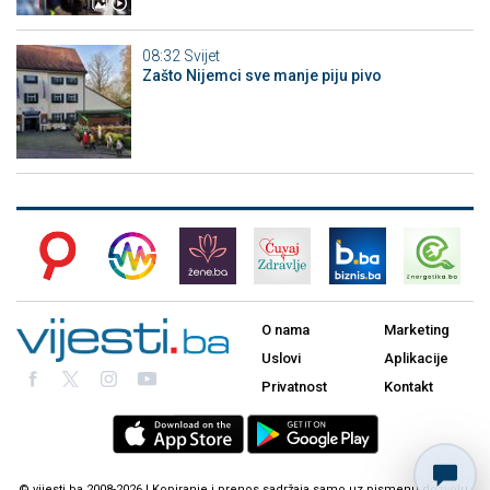
08:32
Svijet
Zašto Nijemci sve manje piju pivo
O nama
Marketing
Uslovi
Aplikacije
Privatnost
Kontakt
© vijesti.ba 2008-2026 | Kopiranje i prenos sadržaja samo uz pismenu dozvolu.