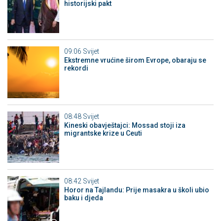
historijski pakt
09:06
Svijet
Ekstremne vrućine širom Evrope, obaraju se
rekordi
08:48
Svijet
Kineski obavještajci: Mossad stoji iza
migrantske krize u Ceuti
08:42
Svijet
Horor na Tajlandu: Prije masakra u školi ubio
baku i djeda