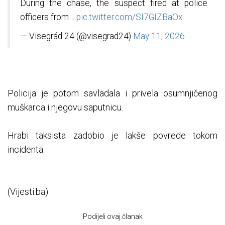
During the chase, the suspect fired at police
officers from…
pic.twitter.com/SI7GIZBaOx
— Visegrád 24 (@visegrad24)
May 11, 2026
Policija je potom savladala i privela osumnjičenog
muškarca i njegovu saputnicu.
Hrabi taksista zadobio je lakše povrede tokom
incidenta.
(Vijesti.ba)
Podijeli ovaj članak